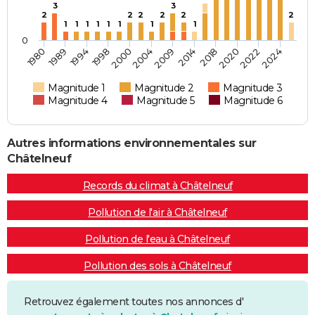
3
3
2
2
2
2
2
2
1
1
1
1
1
1
1
1
0
2018
2024
1994
2004
1980
1998
2009
2020
1989
2000
2014
2022
Magnitude 1
Magnitude 2
Magnitude 3
Magnitude 4
Magnitude 5
Magnitude 6
Autres informations environnementales sur
Châtelneuf
Records du climat à Châtelneuf
Pollution de l'air à Châtelneuf
Pollution de l'eau à Châtelneuf
Pollution des sols à Châtelneuf
Retrouvez également toutes nos annonces d'