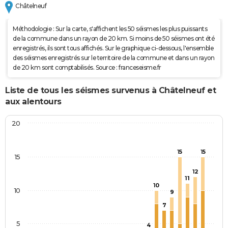
Châtelneuf
Méthodologie : Sur la carte, s'affichent les 50 séismes les plus puissants
de la commune dans un rayon de 20 km. Si moins de 50 séismes ont été
enregistrés, ils sont tous affichés. Sur le graphique ci-dessous, l'ensemble
des séismes enregistrés sur le territoire de la commune et dans un rayon
de 20 km sont comptabilisés. Source : franceseisme.fr
Liste de tous les séismes survenus à Châtelneuf et
aux alentours
20
15
15
15
12
11
10
10
9
7
5
4