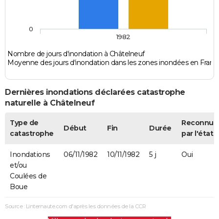
0
1982
Nombre de jours d'inondation à Châtelneuf
Moyenne des jours d'inondation dans les zones inondées en Franc
Dernières inondations déclarées catastrophe
naturelle à Châtelneuf
Type de
Reconnue
Début
Fin
Durée
catastrophe
par l'état
Inondations
06/11/1982
10/11/1982
5 j
Oui
et/ou
Coulées de
Boue
Source : Linternaute.com d'après les données de la CCR