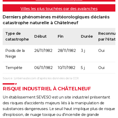
Villes les plus touchées par des avalanches
Derniers phénomènes météorologiques déclarés
catastrophe naturelle à Châtelneuf
Type de
Reconnue
Début
Fin
Durée
catastrophe
par l'état
Poids de la
26/11/1982
28/11/1982
3 j
Oui
Neige
Tempête
06/11/1982
10/11/1982
5 j
Oui
Source : Linternaute.com d'après les données de la CCR
RISQUE INDUSTRIEL À CHÂTELNEUF
Un établissement SEVESO est un site industriel présentant
des risques d'accidents majeurs liés à la manipulation de
substances dangereuses. Le seuil haut implique plus de risque
d'explosion, de nuage toxique ou d'incendie de grande