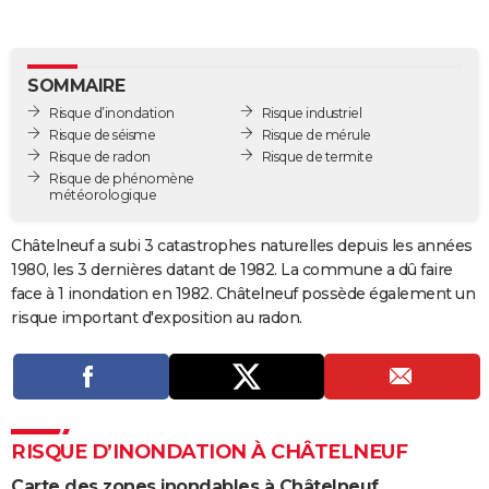
City break
Voyage de noces
Climat
Destinations
Voyage nature
Forum
+
PHOTO
GUIDES D'ACHAT
SOMMAIRE
Risque d’inondation
Risque industriel
BONS PLANS
Risque de séisme
Risque de mérule
Risque de radon
Risque de termite
CARTE DE VOEUX
Risque de phénomène
météorologique
Carte Bonne année
Carte Pâques
Carte de Noël
Carte Saint-Valentin
Carte d'anniversaire
DICTIONNAIRE
Biographies
Expressions
Dictionnaire
Citations
Proverbes
Châtelneuf a subi 3 catastrophes naturelles depuis les années
PROGRAMME TV
1980, les 3 dernières datant de 1982. La commune a dû faire
COPAINS D'AVANT
face à 1 inondation en 1982. Châtelneuf possède également un
risque important d'exposition au radon.
Se connecter
Collèges
Universités
Service militaire
S'inscrire
Lycées
Primaires
Entreprises
Avis de recherche
AVIS DE DÉCÈS
FORUM
Lifestyle
Sport
Television
Cinema
Bricolage
Culture
Auto
Voyage
RISQUE D’INONDATION À CHÂTELNEUF
Carte des zones inondables à Châtelneuf