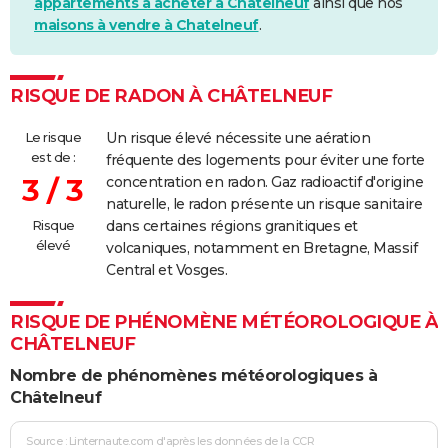
appartements à acheter à Chatelneuf
ainsi que nos
maisons à vendre à Chatelneuf
.
RISQUE DE RADON À CHÂTELNEUF
Le risque
Un risque élevé nécessite une aération
est de :
fréquente des logements pour éviter une forte
3 / 3
concentration en radon. Gaz radioactif d'origine
naturelle, le radon présente un risque sanitaire
Risque
dans certaines régions granitiques et
élevé
volcaniques, notamment en Bretagne, Massif
Central et Vosges.
RISQUE DE PHÉNOMÈNE MÉTÉOROLOGIQUE À
CHÂTELNEUF
Nombre de phénomènes météorologiques à
Châtelneuf
Source : Linternaute.com d'après les données de la CCR