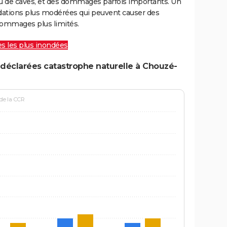
ou de caves, et des dommages parfois importants. Un
ations plus modérées qui peuvent causer des
ommages plus limités.
les les plus inondées
déclarées catastrophe naturelle à Chouzé-
 de la CCR