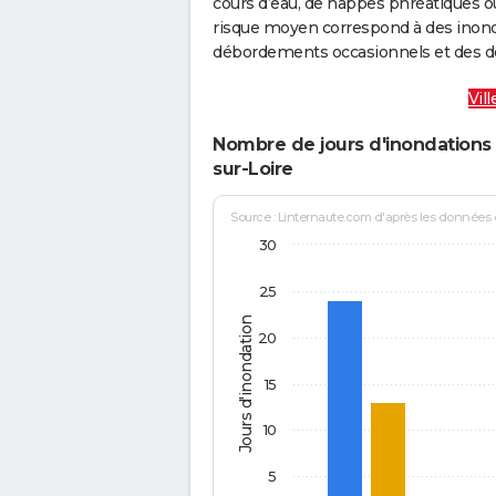
cours d’eau, de nappes phréatiques 
risque moyen correspond à des inond
débordements occasionnels et des d
Vil
Nombre de jours d'inondations 
sur-Loire
Source : Linternaute.com d'après les données
30
25
Jours d'inondation
20
15
10
5