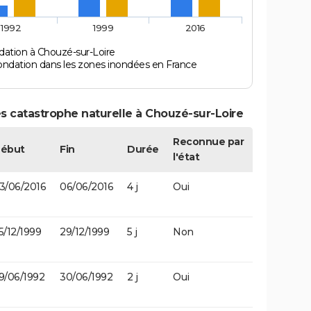
1992
1999
2016
dation à Chouzé-sur-Loire
ondation dans les zones inondées en France
s catastrophe naturelle à Chouzé-sur-Loire
Reconnue par
ébut
Fin
Durée
l'état
3/06/2016
06/06/2016
4 j
Oui
5/12/1999
29/12/1999
5 j
Non
9/06/1992
30/06/1992
2 j
Oui