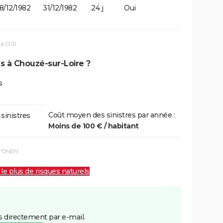
8/12/1982
31/12/1982
24 j
Oui
la CCR
s à Chouzé-sur-Loire ?
s
Coût moyen des sinistres par année :
 sinistres
Moins de 100 € / habitant
 l'ONRN
 le plus de risques naturels
 directement par e-mail.