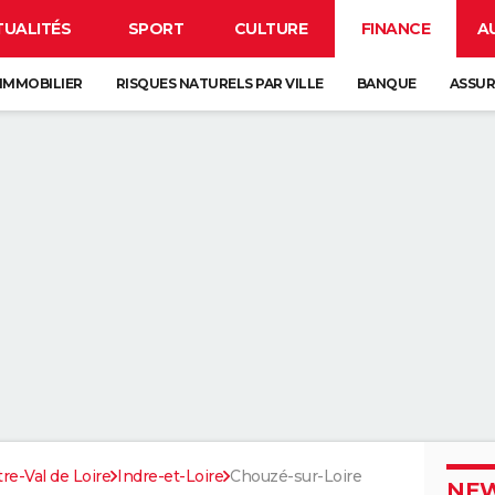
TUALITÉS
SPORT
CULTURE
FINANCE
A
IMMOBILIER
RISQUES NATURELS PAR VILLE
BANQUE
ASSU
re-Val de Loire
Indre-et-Loire
Chouzé-sur-Loire
NEW