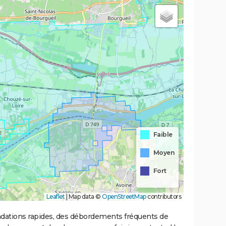
Faible
Moyen
Fort
Leaflet
|
Map data ©
OpenStreetMap
contributors
ondations rapides, des débordements fréquents de