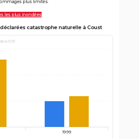
ommages plus limités.
les les plus inondées
déclarées catastrophe naturelle à Coust
 de la CCR
1999