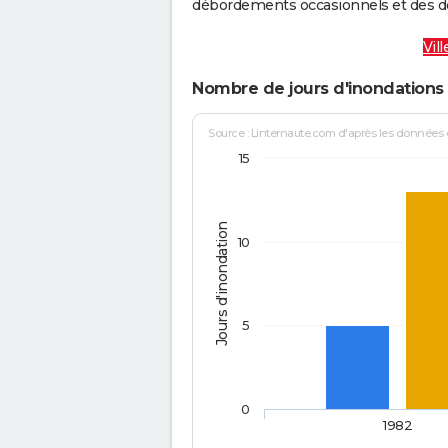
débordements occasionnels et des d
Vil
Nombre de jours d'inondations 
Source : Linternaute.com d'après les données
15
Jours d'inondation
10
5
0
1982