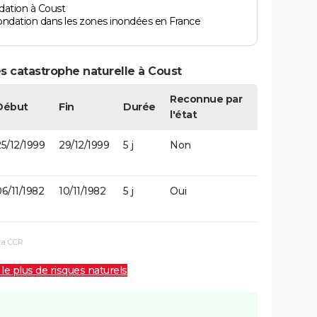
dation à Coust
ondation dans les zones inondées en France
s catastrophe naturelle à Coust
Reconnue par
Début
Fin
Durée
l'état
5/12/1999
29/12/1999
5 j
Non
6/11/1982
10/11/1982
5 j
Oui
la CCR
 le plus de risques naturels