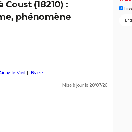
à Coust (18210) :
Fin
isme, phénomène
Ainay-le-Vieil
Braize
Mise à jour le 20/07/26