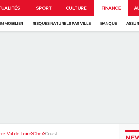
TUALITÉS
SPORT
CULTURE
FINANCE
A
IMMOBILIER
RISQUES NATURELS PAR VILLE
BANQUE
ASSU
re-Val de Loire
Cher
Coust
NEW