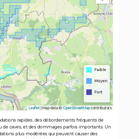
Faible
Moyen
Fort
Leaflet
|
Map data ©
OpenStreetMap
contributors
ondations rapides, des débordements fréquents de
ou de caves, et des dommages parfois importants. Un
ations plus modérées qui peuvent causer des