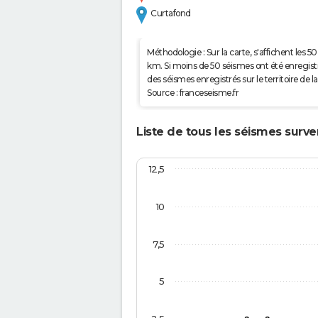
Curtafond
Méthodologie : Sur la carte, s'affichent les
km. Si moins de 50 séismes ont été enregistré
des séismes enregistrés sur le territoire d
Source : franceseisme.fr
Liste de tous les séismes surv
12,5
10
7,5
5