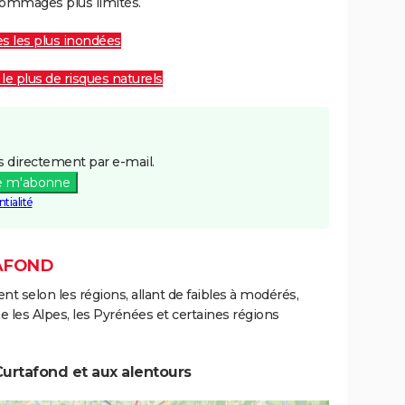
ommages plus limités.
les les plus inondées
 le plus de risques naturels
 directement par e-mail.
e m'abonne
tialité
TAFOND
ent selon les régions, allant de faibles à modérés,
les Alpes, les Pyrénées et certaines régions
urtafond et aux alentours