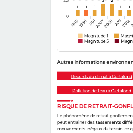
2,5
2
2
1
1
1
1
1
0
2011
1991
2012
2007
2
1985
2008
1986
Magnitude 1
Magni
Magnitude 5
Magni
Autres informations environne
Records du climat à Curtafond
Pollution de l'eau à Curtafond
RISQUE DE RETRAIT-GONF
Le phénomène de retrait-gonflement de
peut entraîner des
tassements diffé
mouvements inégaux du terrain, ce qu