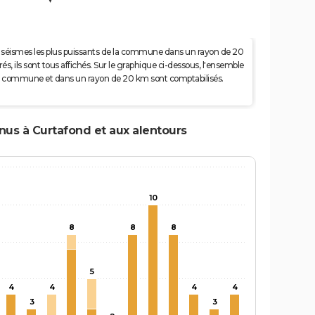
 50 séismes les plus puissants de la commune dans un rayon de 20
s, ils sont tous affichés. Sur le graphique ci-dessous, l'ensemble
e la commune et dans un rayon de 20 km sont comptabilisés.
enus à Curtafond et aux alentours
10
8
8
8
5
4
4
4
4
3
3