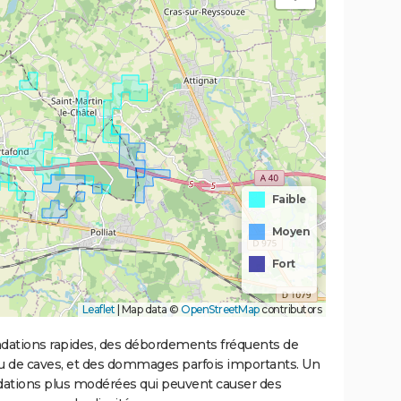
Faible
Moyen
Fort
Leaflet
|
Map data ©
OpenStreetMap
contributors
ondations rapides, des débordements fréquents de
ou de caves, et des dommages parfois importants. Un
ations plus modérées qui peuvent causer des