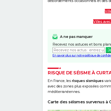
débordements occasionnels et des d
Vil
Villes avec
A ne pas manquer
Recevez nos astuces et bons plans
J
En savoir plus sur notre politique de confiden
RISQUE DE SÉISME À CUR
En France, les
risques sismiques
vari
avec des zones plus exposées comme 
méditerranéennes.
Carte des séismes survenus à C