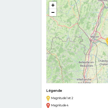
+
−
Légende
Magnitude 1 et 2
Magnitude 4