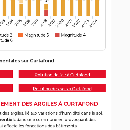
2
2015
2019
2023
2016
2020
2024
013
2017
2021
2014
2018
2022
tude 2
Magnitude 3
Magnitude 4
tude 6
mentales sur Curtafond
Pollution de l'air à Curtafond
Pollution des sols à Curtafond
LEMENT DES ARGILES À CURTAFOND
s argiles, lié aux variations d'humidité dans le sol,
rentiels
dans une commune en provoquant des
i affecte les fondations des bâtiments.