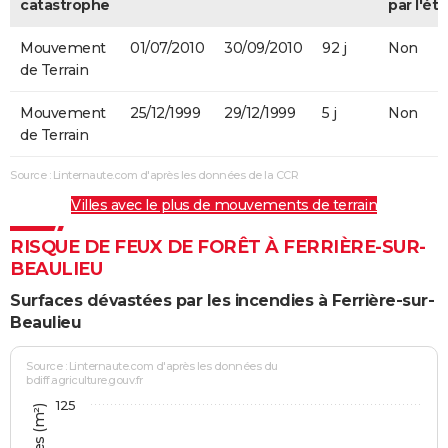
catastrophe
par l'éta
Mouvement
01/07/2010
30/09/2010
92 j
Non
de Terrain
Mouvement
25/12/1999
29/12/1999
5 j
Non
de Terrain
Source : Linternaute.com d'après les données de la CCR
Villes avec le plus de mouvements de terrain
RISQUE DE FEUX DE FORÊT À FERRIÈRE-SUR-
BEAULIEU
Surfaces dévastées par les incendies à Ferrière-sur-
Beaulieu
Source : Linternaute.com d'après les données du
bdiff.agriculture.gouv.fr
125