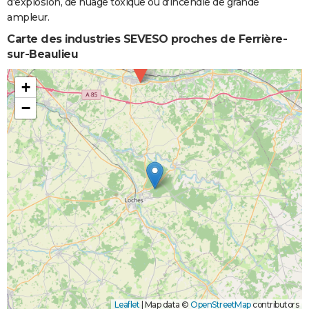
d'explosion, de nuage toxique ou d'incendie de grande
ampleur.
Carte des industries SEVESO proches de Ferrière-
sur-Beaulieu
+
−
Leaflet
|
Map data ©
OpenStreetMap
contributors