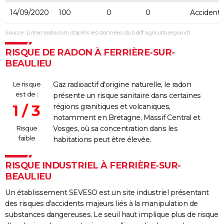
14/09/2020
100
0
0
Accidente
Source : Linternaute.com d'après les données du bdiff.agriculture.gouv.fr
RISQUE DE RADON À FERRIÈRE-SUR-
BEAULIEU
Le risque
Gaz radioactif d'origine naturelle, le radon
est de :
présente un risque sanitaire dans certaines
1 / 3
régions granitiques et volcaniques,
notamment en Bretagne, Massif Central et
Risque
Vosges, où sa concentration dans les
faible
habitations peut être élevée.
RISQUE INDUSTRIEL À FERRIÈRE-SUR-
BEAULIEU
Un établissement SEVESO est un site industriel présentant
des risques d'accidents majeurs liés à la manipulation de
substances dangereuses. Le seuil haut implique plus de risque