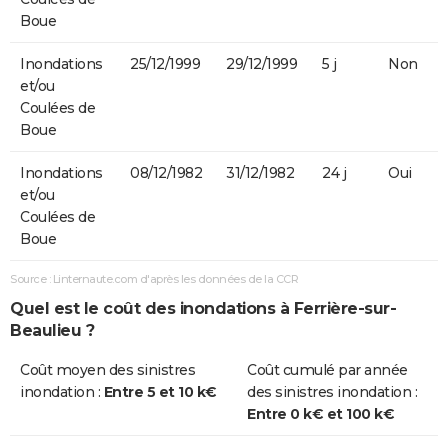
Boue
Inondations
25/12/1999
29/12/1999
5 j
Non
et/ou
Coulées de
Boue
Inondations
08/12/1982
31/12/1982
24 j
Oui
et/ou
Coulées de
Boue
Source : Linternaute.com d'après les données de la CCR
Quel est le coût des inondations à Ferrière-sur-
Beaulieu ?
Coût moyen des sinistres
Coût cumulé par année
inondation :
Entre 5 et 10 k€
des sinistres inondation :
Entre 0 k€ et 100 k€