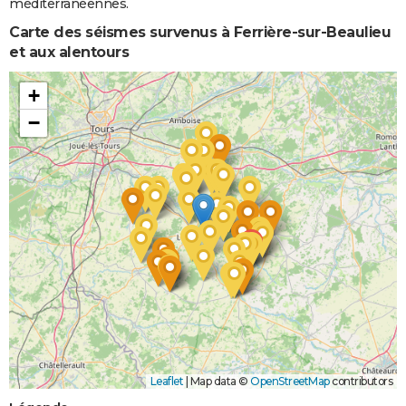
méditerranéennes.
Carte des séismes survenus à Ferrière-sur-Beaulieu
et aux alentours
+
−
Leaflet
|
Map data ©
OpenStreetMap
contributors