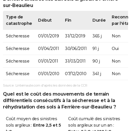
sur-Beaulieu
Type de
Reconnu
Début
Fin
Durée
catastrophe
par l'état
Sécheresse
01/01/2019
31/12/2019
365 j
Non
Sécheresse
01/04/2011
30/06/2011
91 j
Oui
Sécheresse
01/01/2011
31/03/2011
90 j
Non
Sécheresse
01/01/2010
07/12/2010
341 j
Non
Source : Linternaute.com d'après les données de la CCR
Quel est le coût des mouvements de terrain
différentiels consécutifs à la sécheresse et à la
réhydratation des sols à Ferrière-sur-Beaulieu ?
Coût moyen des sinistres
Coût cumulé des sinistres
sols argileux :
Entre 2,5 et 5
sols argileux sur un an :