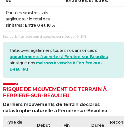
k€
Entre 0 k€ et 100 k€
Part des sinistres sols
argileux sur le total des
sinistres :
Entre 0 et 10 %
Source : Linternaute.com d'après les données de l'ONRN
Retrouvez également toutes nos annonces d'
appartements à acheter à Ferrière-sur-Beaulieu
ainsi que nos
maisons à vendre à Ferrière-sur-
Beaulieu
.
RISQUE DE MOUVEMENT DE TERRAIN À
FERRIÈRE-SUR-BEAULIEU
Derniers mouvements de terrain déclarés
catastrophe naturelle à Ferrière-sur-Beaulieu
Type de
Reconn
Début
Fin
Durée