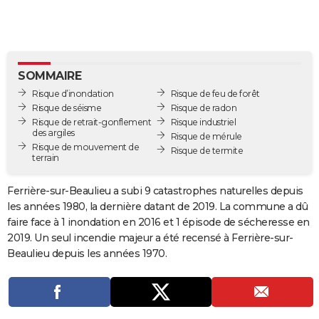
City break
Voyage de noces
Climat
Destinations
Voyage nature
Forum
+
PHOTO
GUIDES D'ACHAT
BONS PLANS
SOMMAIRE
Risque d’inondation
Risque de feu de forêt
CARTE DE VOEUX
Risque de séisme
Risque de radon
Risque de retrait-gonflement
Risque industriel
Carte Bonne année
Carte Pâques
Carte de Noël
Carte Saint-Valentin
Carte d'anniversaire
DICTIONNAIRE
des argiles
Risque de mérule
Risque de mouvement de
Risque de termite
terrain
Biographies
Expressions
Dictionnaire
Citations
Proverbes
PROGRAMME TV
Ferrière-sur-Beaulieu a subi 9 catastrophes naturelles depuis
COPAINS D'AVANT
les années 1980, la dernière datant de 2019. La commune a dû
Se connecter
Collèges
Universités
Service militaire
S'inscrire
Lycées
Primaires
Entreprises
Avis de recherche
AVIS DE DÉCÈS
faire face à 1 inondation en 2016 et 1 épisode de sécheresse en
2019. Un seul incendie majeur a été recensé à Ferrière-sur-
FORUM
Beaulieu depuis les années 1970.
Lifestyle
Sport
Television
Cinema
Bricolage
Culture
Auto
Voyage