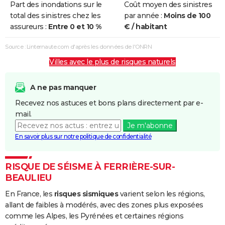
Part des inondations sur le
Coût moyen des sinistres
total des sinistres chez les
par année :
Moins de 100
assureurs :
Entre 0 et 10 %
€ / habitant
Source : Linternaute.com d'après les données de l'ONRN
Villes avec le plus de risques naturels
A ne pas manquer
Recevez nos astuces et bons plans directement par e-
mail.
Je m'abonne
En savoir plus sur notre politique de confidentialité
RISQUE DE SÉISME À FERRIÈRE-SUR-
BEAULIEU
En France, les
risques sismiques
varient selon les régions,
allant de faibles à modérés, avec des zones plus exposées
comme les Alpes, les Pyrénées et certaines régions