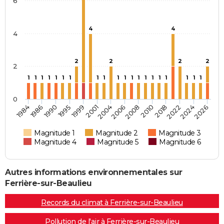
6
4
4
4
2
2
2
2
2
1
1
1
1
1
1
1
1
1
1
1
1
1
1
1
1
1
1
1
1
0
1990
2022
1999
2026
2004
2008
1986
2018
1995
2024
2001
2006
1984
2010
Magnitude 1
Magnitude 2
Magnitude 3
Magnitude 4
Magnitude 5
Magnitude 6
Autres informations environnementales sur
Ferrière-sur-Beaulieu
Records du climat à Ferrière-sur-Beaulieu
Pollution de l'air à Ferrière-sur-Beaulieu