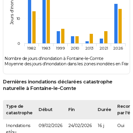
Jours d'inondation
10
0
1982
1983
1999
2010
2013
2021
2026
Nombre de jours d'inondation à Fontaine-le-Comte
Moyenne des jours d'inondation dans les zones inondées en Franc
Dernières inondations déclarées catastrophe
naturelle à Fontaine-le-Comte
Type de
Recon
Début
Fin
Durée
catastrophe
par l'ét
Inondations
09/02/2026
24/02/2026
16 j
Oui
et/ou