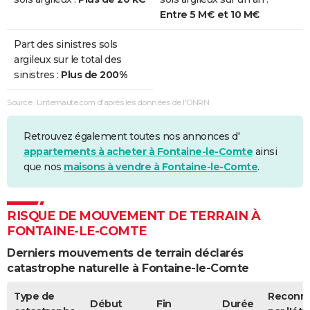
Sécheresse
01/04/2015
31/12/2015
275 j
Non
Entre 5 M€ et 10 M€
Sécheresse
01/06/2013
31/10/2013
153 j
Non
Part des sinistres sols
argileux sur le total des
Sécheresse
01/07/2011
31/12/2011
184 j
Non
sinistres :
Plus de 200%
Sécheresse
01/04/2011
30/06/2011
91 j
Oui
Source : Linternaute.com d'après les données de l'ONRN
Sécheresse
01/01/2011
31/03/2011
90 j
Non
Retrouvez également toutes nos annonces d'
Sécheresse
01/05/2009
31/10/2009
184 j
Non
appartements à acheter à Fontaine-le-Comte
ainsi
que nos
maisons à vendre à Fontaine-le-Comte
.
Sécheresse
01/07/2005
30/09/2005
92 j
Oui
Sécheresse
01/01/2005
31/03/2005
90 j
Oui
RISQUE DE MOUVEMENT DE TERRAIN À
FONTAINE-LE-COMTE
Sécheresse
01/07/2003
30/09/2003
92 j
Oui
Derniers mouvements de terrain déclarés
catastrophe naturelle à Fontaine-le-Comte
Sécheresse
01/10/1996
30/09/1998
730 j
Oui
Type de
Reconn
Sécheresse
01/01/1994
30/09/1996
1004 j
Oui
Début
Fin
Durée