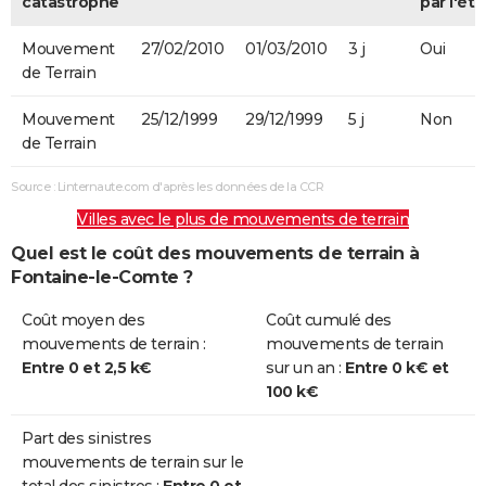
catastrophe
par l'éta
Sécheresse
01/01/1993
31/12/1993
365 j
Oui
Mouvement
27/02/2010
01/03/2010
3 j
Oui
de Terrain
Sécheresse
01/01/1992
31/12/1992
366 j
Oui
Mouvement
25/12/1999
29/12/1999
5 j
Non
Sécheresse
01/01/1991
31/12/1991
365 j
Oui
de Terrain
Sécheresse
01/06/1989
31/12/1990
579 j
Oui
Source : Linternaute.com d'après les données de la CCR
Villes avec le plus de mouvements de terrain
Quel est le coût des mouvements de terrain à
Fontaine-le-Comte ?
Coût moyen des
Coût cumulé des
mouvements de terrain :
mouvements de terrain
Entre 0 et 2,5 k€
sur un an :
Entre 0 k€ et
100 k€
Part des sinistres
mouvements de terrain sur le