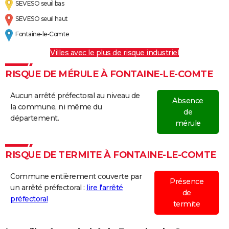
SEVESO seuil bas
SEVESO seuil haut
Fontaine-le-Comte
Villes avec le plus de risque industriel
RISQUE DE MÉRULE À FONTAINE-LE-COMTE
Aucun arrêté préfectoral au niveau de
Absence
la commune, ni même du
de
département.
mérule
RISQUE DE TERMITE À FONTAINE-LE-COMTE
Commune entièrement couverte par
Présence
un arrêté préfectoral :
lire l'arrêté
de
préfectoral
termite