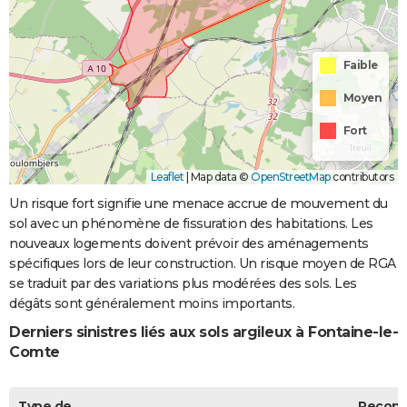
Faible
Moyen
Fort
Leaflet
|
Map data ©
OpenStreetMap
contributors
Un risque fort signifie une menace accrue de mouvement du
sol avec un phénomène de fissuration des habitations. Les
nouveaux logements doivent prévoir des aménagements
spécifiques lors de leur construction. Un risque moyen de RGA
se traduit par des variations plus modérées des sols. Les
dégâts sont généralement moins importants.
Derniers sinistres liés aux sols argileux à Fontaine-le-
Comte
Type de
Recon