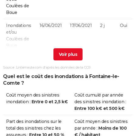
Coulées de
Boue
Inondations
16/06/2021
17/06/2021
2 j
Oui
et/ou
Coulées de
Boue
Inondations
19/06/2013
19/06/2013
1 j
Non
et/ou
Source : Linternaute.com d'après les données de la CCR
Coulées de
Quel est le coût des inondations à Fontaine-le-
Boue
Comte ?
Inondations
27/02/2010
01/03/2010
3 j
Oui
Coût moyen des sinistres
Coût cumulé par année
et/ou
inondation :
Entre 0 et 2,5 k€
des sinistres inondation :
Coulées de
Entre 100 k€ et 500 k€
Boue
Part des inondations sur le
Coût moyen des sinistres
Inondations
25/12/1999
29/12/1999
5 j
Non
total des sinistres chez les
par année :
Moins de 100
et/ou
assureurs :
Entre 10 et 50 %
€ / habitant