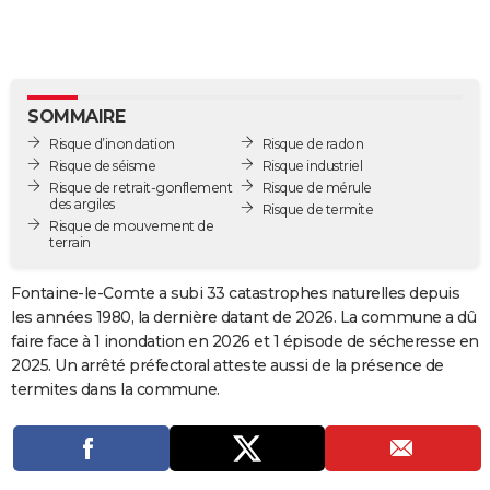
City break
Voyage de noces
Climat
Destinations
Voyage nature
Forum
+
PHOTO
GUIDES D'ACHAT
BONS PLANS
SOMMAIRE
Risque d’inondation
Risque de radon
CARTE DE VOEUX
Risque de séisme
Risque industriel
Risque de retrait-gonflement
Risque de mérule
Carte Bonne année
Carte Pâques
Carte de Noël
Carte Saint-Valentin
Carte d'anniversaire
DICTIONNAIRE
des argiles
Risque de termite
Risque de mouvement de
terrain
Biographies
Expressions
Dictionnaire
Citations
Proverbes
PROGRAMME TV
Fontaine-le-Comte a subi 33 catastrophes naturelles depuis
COPAINS D'AVANT
les années 1980, la dernière datant de 2026. La commune a dû
Se connecter
Collèges
Universités
Service militaire
S'inscrire
Lycées
Primaires
Entreprises
Avis de recherche
AVIS DE DÉCÈS
faire face à 1 inondation en 2026 et 1 épisode de sécheresse en
2025. Un arrêté préfectoral atteste aussi de la présence de
FORUM
termites dans la commune.
Lifestyle
Sport
Television
Cinema
Bricolage
Culture
Auto
Voyage