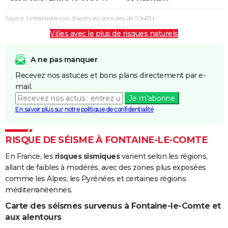
Coulées de
Boue
Source : Linternaute.com d'après les données de l'ONRN
Villes avec le plus de risques naturels
Inondations
01/04/1983
28/04/1983
28 j
Oui
et/ou
Coulées de
A ne pas manquer
Boue
Recevez nos astuces et bons plans directement par e-
mail.
Inondations
08/12/1982
31/12/1982
24 j
Oui
Je m'abonne
et/ou
En savoir plus sur notre politique de confidentialité
Coulées de
Boue
RISQUE DE SÉISME À FONTAINE-LE-COMTE
En France, les
risques sismiques
varient selon les régions,
allant de faibles à modérés, avec des zones plus exposées
comme les Alpes, les Pyrénées et certaines régions
méditerranéennes.
Carte des séismes survenus à Fontaine-le-Comte et
aux alentours