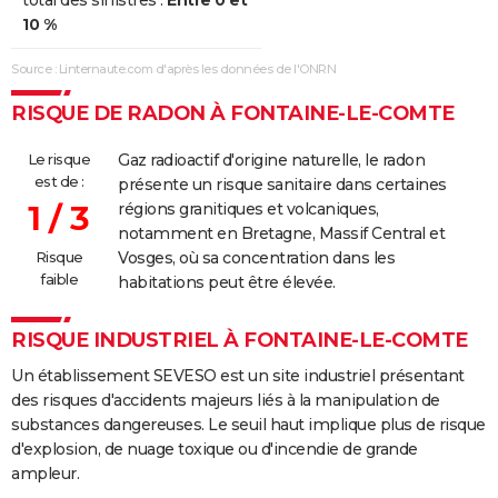
total des sinistres :
Entre 0 et
10 %
Source : Linternaute.com d'après les données de l'ONRN
RISQUE DE RADON À FONTAINE-LE-COMTE
Le risque
Gaz radioactif d'origine naturelle, le radon
est de :
présente un risque sanitaire dans certaines
1 / 3
régions granitiques et volcaniques,
notamment en Bretagne, Massif Central et
Risque
Vosges, où sa concentration dans les
faible
habitations peut être élevée.
RISQUE INDUSTRIEL À FONTAINE-LE-COMTE
Un établissement SEVESO est un site industriel présentant
des risques d'accidents majeurs liés à la manipulation de
substances dangereuses. Le seuil haut implique plus de risque
d'explosion, de nuage toxique ou d'incendie de grande
ampleur.