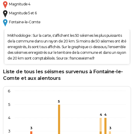
Magnitude 4
Magnitude 5 et 6
Fontaine-le-Comte
Méthodologie : Sur la carte, s'affichent les 50 séismes les plus puissants
de la commune dans un rayon de 20 km. Si moins de 50 séismes ont été
enregistrés, ils sont tous affichés. Sur le graphique ci-dessous, l'ensemble
des séismes enregistrés sur le territoire de la commune et dans un rayon
de 20 km sont comptabilisés. Source : franceseisme.fr
Liste de tous les séismes survenus à Fontaine-le-
Comte et aux alentours
6
5
5
4
4
4
3
3
3