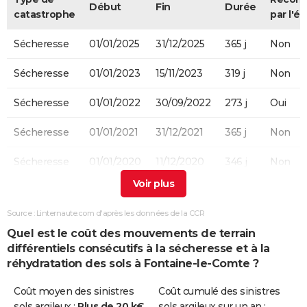
Début
Fin
Durée
catastrophe
par l'ét
Sécheresse
01/01/2025
31/12/2025
365 j
Non
Sécheresse
01/01/2023
15/11/2023
319 j
Non
Sécheresse
01/01/2022
30/09/2022
273 j
Oui
Sécheresse
01/01/2021
31/12/2021
365 j
Non
Sécheresse
01/01/2020
11/12/2020
346 j
Non
Sécheresse
01/01/2019
09/12/2019
343 j
Non
Source : Linternaute.com d'après les données de la CCR
Sécheresse
15/06/2018
12/12/2018
181 j
Non
Quel est le coût des mouvements de terrain
différentiels consécutifs à la sécheresse et à la
Sécheresse
01/04/2017
31/12/2017
275 j
Oui
réhydratation des sols à Fontaine-le-Comte ?
Sécheresse
01/07/2016
31/12/2016
184 j
Non
Coût moyen des sinistres
Coût cumulé des sinistres
sols argileux :
Plus de 20 k€
sols argileux sur un an :