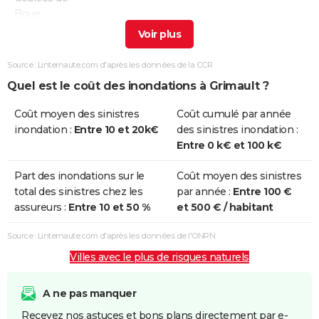
Boue
Inondations
03/05/2013
05/05/2013
3 j
Oui
et/ou
Source : Linternaute.com d'après les données de la CCR
Coulées de
Quel est le coût des inondations à Grimault ?
Boue
Coût moyen des sinistres
Coût cumulé par année
Inondations
10/06/2007
10/06/2007
1 j
Oui
inondation :
Entre 10 et 20k€
des sinistres inondation :
et/ou
Entre 0 k€ et 100 k€
Coulées de
Boue
Part des inondations sur le
Coût moyen des sinistres
total des sinistres chez les
par année :
Entre 100 €
Inondations
25/12/1999
29/12/1999
5 j
Non
assureurs :
Entre 10 et 50 %
et 500 € / habitant
et/ou
Coulées de
Source : Linternaute.com d'après les données de l'ONRN
Boue
Villes avec le plus de risques naturels
Inondations
25/04/1998
29/04/1998
5 j
Oui
et/ou
A ne pas manquer
Coulées de
Recevez nos astuces et bons plans directement par e-