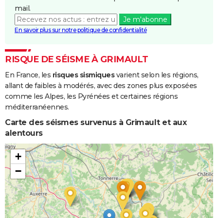
Boue
mail.
Je m'abonne
Inondations
05/01/1994
10/01/1994
6 j
Oui
En savoir plus sur notre politique de confidentialité
et/ou
Coulées de
Boue
RISQUE DE SÉISME À GRIMAULT
En France, les
risques sismiques
varient selon les régions,
allant de faibles à modérés, avec des zones plus exposées
comme les Alpes, les Pyrénées et certaines régions
méditerranéennes.
Carte des séismes survenus à Grimault et aux
alentours
+
−