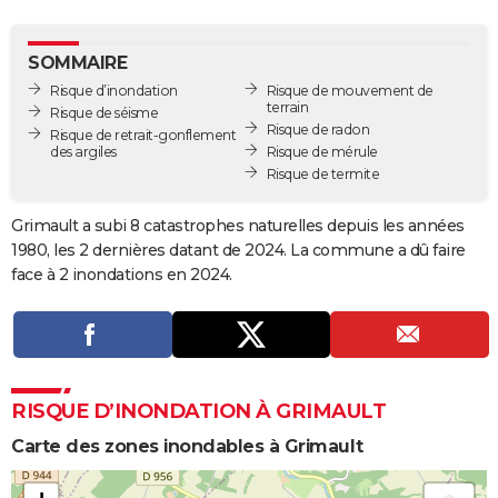
City break
Voyage de noces
Climat
Destinations
Voyage nature
Forum
+
PHOTO
SOMMAIRE
GUIDES D'ACHAT
Risque d’inondation
Risque de mouvement de
terrain
Risque de séisme
BONS PLANS
Risque de radon
Risque de retrait-gonflement
des argiles
Risque de mérule
CARTE DE VOEUX
Risque de termite
Carte Bonne année
Carte Pâques
Carte de Noël
Carte Saint-Valentin
Carte d'anniversaire
DICTIONNAIRE
Grimault a subi 8 catastrophes naturelles depuis les années
Biographies
Expressions
Dictionnaire
Citations
Proverbes
1980, les 2 dernières datant de 2024. La commune a dû faire
PROGRAMME TV
face à 2 inondations en 2024.
COPAINS D'AVANT
Se connecter
Collèges
Universités
Service militaire
S'inscrire
Lycées
Primaires
Entreprises
Avis de recherche
AVIS DE DÉCÈS
FORUM
RISQUE D’INONDATION À GRIMAULT
Lifestyle
Sport
Television
Cinema
Bricolage
Culture
Auto
Voyage
Carte des zones inondables à Grimault