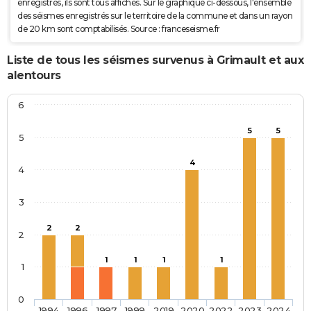
enregistrés, ils sont tous affichés. Sur le graphique ci-dessous, l'ensemble
des séismes enregistrés sur le territoire de la commune et dans un rayon
de 20 km sont comptabilisés. Source : franceseisme.fr
Liste de tous les séismes survenus à Grimault et aux
alentours
6
5
5
5
4
4
3
2
2
2
1
1
1
1
1
0
1994
1996
1997
1999
2019
2020
2022
2023
2024