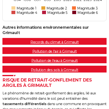
Magnitude 1
Magnitude 2
Magnitude 3
Magnitude 4
Magnitude 5
Magnitude 6
Autres informations environnementales sur
Grimault
Records du climat à Grimault
Pollution de l'air à Grimault
Pollution de l'eau à Grimault
Pollution des sols à Grimault
RISQUE DE RETRAIT-GONFLEMENT DES
ARGILES À GRIMAULT
Le phénomène de retrait-gonflement des argiles, lié aux
variations d'humidité dans le sol, peut entraîner des
tassements différentiels
dans une commune en provoquant