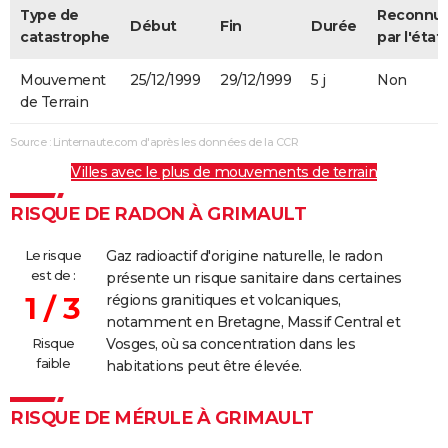
Type de
Reconnu
Début
Fin
Durée
catastrophe
par l'état
Mouvement
25/12/1999
29/12/1999
5 j
Non
de Terrain
Source : Linternaute.com d'après les données de la CCR
Villes avec le plus de mouvements de terrain
RISQUE DE RADON À GRIMAULT
Le risque
Gaz radioactif d'origine naturelle, le radon
est de :
présente un risque sanitaire dans certaines
1 / 3
régions granitiques et volcaniques,
notamment en Bretagne, Massif Central et
Risque
Vosges, où sa concentration dans les
faible
habitations peut être élevée.
RISQUE DE MÉRULE À GRIMAULT