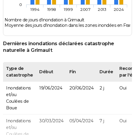
0
1994
1998
1999
2007
2013
2024
Nombre de jours d'inondation à Grimault
Moyenne des jours d'inondation dans les zones inondées en Franc
Dernières inondations déclarées catastrophe
naturelle à Grimault
Type de
Recon
Début
Fin
Durée
catastrophe
par l'ét
Inondations
19/06/2024
20/06/2024
2 j
Oui
et/ou
Coulées de
Boue
Inondations
30/03/2024
05/04/2024
7 j
Oui
et/ou
Coulées de