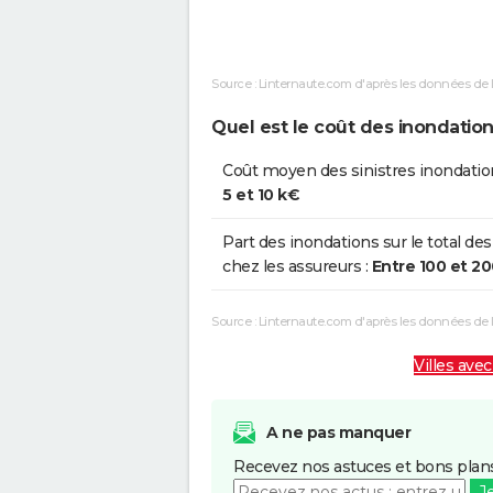
Inondations et/ou Coulées de
1
Boue
Source : Linternaute.com d'après les données de 
Inondations et/ou Coulées de
2
Boue
Quel est le coût des inondatio
Inondations et/ou Coulées de
2
Coût moyen des sinistres inondatio
Boue
5 et 10 k€
Part des inondations sur le total des
chez les assureurs :
Entre 100 et 2
Source : Linternaute.com d'après les données de
Villes avec
A ne pas manquer
Recevez nos astuces et bons plans
J