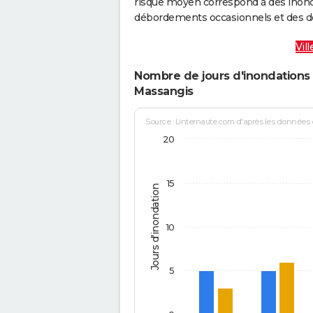
risque moyen correspond à des inond
débordements occasionnels et des d
Vil
Nombre de jours d'inondations 
Massangis
Source : Linternaute.com d'après les données
20
15
Jours d'inondation
10
5