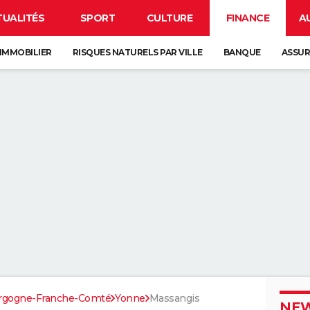
TUALITÉS
SPORT
CULTURE
FINANCE
A
IMMOBILIER
RISQUES NATURELS PAR VILLE
BANQUE
ASSU
rgogne-Franche-Comté
Yonne
Massangis
NEW