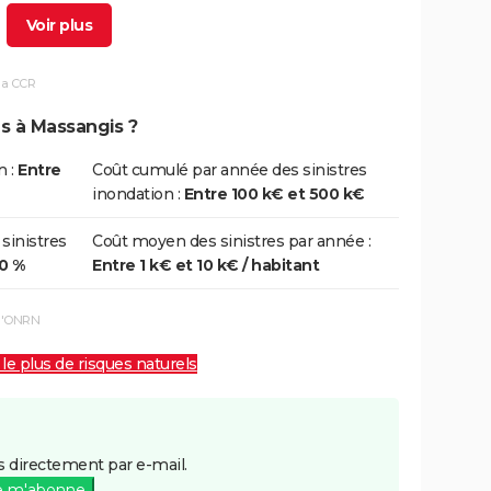
3/03/2001
15/03/2001
3 j
Oui
la CCR
5/12/1999
29/12/1999
5 j
Non
ns à Massangis ?
5/04/1998
29/04/1998
5 j
Oui
n :
Entre
Coût cumulé par année des sinistres
inondation :
Entre 100 k€ et 500 k€
 sinistres
Coût moyen des sinistres par année :
00 %
Entre 1 k€ et 10 k€ / habitant
 l'ONRN
 le plus de risques naturels
 directement par e-mail.
e m'abonne