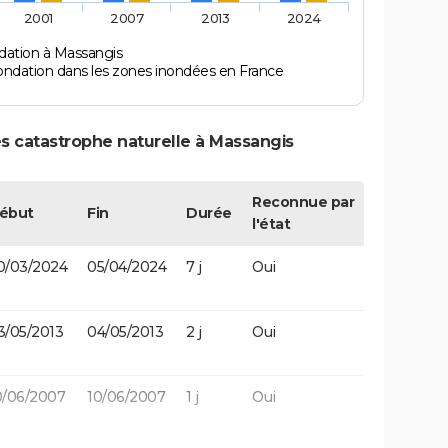
2001
2007
2013
2024
dation à Massangis
ondation dans les zones inondées en France
s catastrophe naturelle à Massangis
Reconnue par
ébut
Fin
Durée
l'état
0/03/2024
05/04/2024
7 j
Oui
3/05/2013
04/05/2013
2 j
Oui
0/06/2007
10/06/2007
1 j
Oui