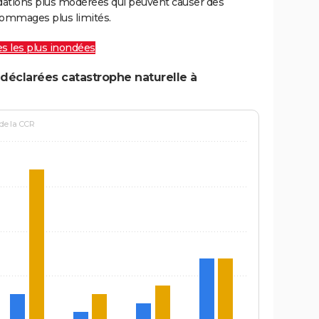
ations plus modérées qui peuvent causer des
ommages plus limités.
les les plus inondées
déclarées catastrophe naturelle à
 de la CCR