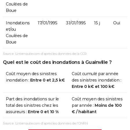
Coulées de
Boue
Inondations
17/01/1995
31/01/1995
15 j
Oui
et/ou
Coulées de
Boue
Source : Linternaute.com d'après les données de la CCR
Quel est le coût des inondations à Guainville ?
Coût moyen des sinistres
Coût cumulé par année
inondation :
Entre 0 et 2,5 k€
des sinistres inondation :
Entre 0 k€ et 100 k€
Part des inondations sur le
Coût moyen des sinistres
total des sinistres chez les
par année :
Moins de 100
assureurs :
Entre 0 et 10 %
€ / habitant
Source : Linternaute.com d'après les données de l'ONRN