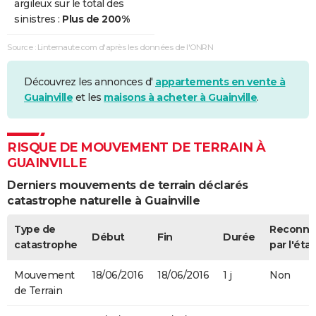
argileux sur le total des
sinistres :
Plus de 200%
Source : Linternaute.com d'après les données de l'ONRN
Découvrez les annonces d'
appartements en vente à
Guainville
et les
maisons à acheter à Guainville
.
RISQUE DE MOUVEMENT DE TERRAIN À
GUAINVILLE
Derniers mouvements de terrain déclarés
catastrophe naturelle à Guainville
Type de
Reconnu
Début
Fin
Durée
catastrophe
par l'état
Mouvement
18/06/2016
18/06/2016
1 j
Non
de Terrain