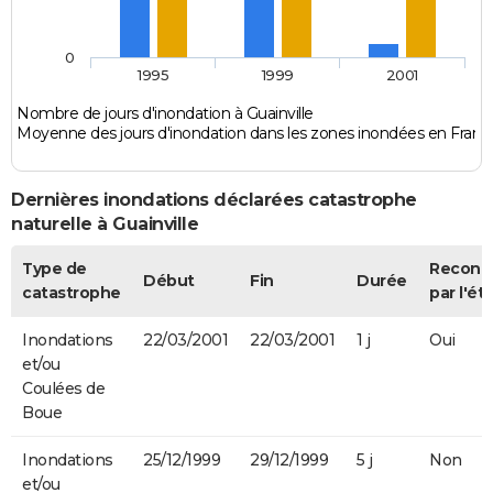
0
1995
1999
2001
Nombre de jours d'inondation à Guainville
Moyenne des jours d'inondation dans les zones inondées en Franc
Dernières inondations déclarées catastrophe
naturelle à Guainville
Type de
Reconn
Début
Fin
Durée
catastrophe
par l'ét
Inondations
22/03/2001
22/03/2001
1 j
Oui
et/ou
Coulées de
Boue
Inondations
25/12/1999
29/12/1999
5 j
Non
et/ou