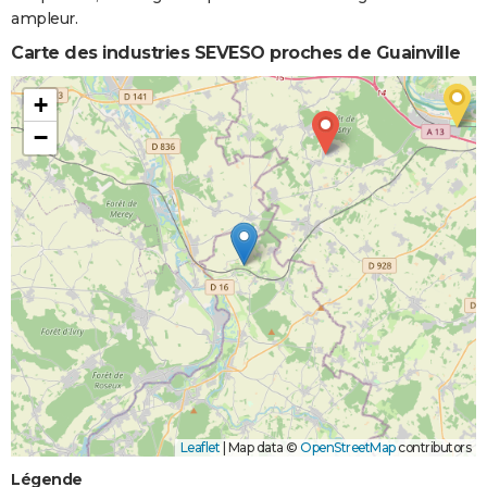
ampleur.
Carte des industries SEVESO proches de Guainville
+
−
Leaflet
|
Map data ©
OpenStreetMap
contributors
Légende