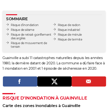
City break
Voyage de noces
Climat
Destinations
Voyage nature
Forum
+
PHOTO
GUIDES D'ACHAT
SOMMAIRE
Risque d’inondation
Risque de radon
BONS PLANS
Risque de séisme
Risque industriel
Risque de retrait-gonflement
Risque de mérule
CARTE DE VOEUX
des argiles
Risque de termite
Risque de mouvement de
Carte Bonne année
Carte Pâques
Carte de Noël
Carte Saint-Valentin
Carte d'anniversaire
DICTIONNAIRE
terrain
Biographies
Expressions
Dictionnaire
Citations
Proverbes
PROGRAMME TV
Guainville a subi 11 catastrophes naturelles depuis les années
1980, la dernière datant de 2020. La commune a dû faire face à
COPAINS D'AVANT
1 inondation en 2001 et 1 épisode de sécheresse en 2020.
Se connecter
Collèges
Universités
Service militaire
S'inscrire
Lycées
Primaires
Entreprises
Avis de recherche
AVIS DE DÉCÈS
FORUM
Lifestyle
Sport
Television
Cinema
Bricolage
Culture
Auto
Voyage
RISQUE D’INONDATION À GUAINVILLE
Carte des zones inondables à Guainville