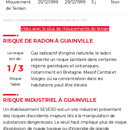
Mouvement
25/12/1999
29/12/1999
5 j
Non
de Terrain
Source : Linternaute.com d'après les données de la CCR
Villes avec le plus de mouvements de terrain
RISQUE DE RADON À GUAINVILLE
Le risque
Gaz radioactif d'origine naturelle, le radon
est de :
présente un risque sanitaire dans certaines
1 / 3
régions granitiques et volcaniques,
notamment en Bretagne, Massif Central et
Risque
Vosges, où sa concentration dans les
faible
habitations peut être élevée.
RISQUE INDUSTRIEL À GUAINVILLE
Un établissement SEVESO est un site industriel présentant
des risques d'accidents majeurs liés à la manipulation de
substances dangereuses. Le seuil haut implique plus de risque
d'explosion, de nuage toxique ou d'incendie de grande