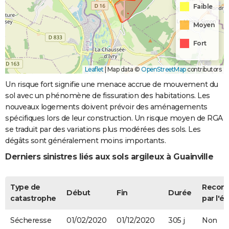
Faible
Moyen
Fort
Leaflet
|
Map data ©
OpenStreetMap
contributors
Un risque fort signifie une menace accrue de mouvement du
sol avec un phénomène de fissuration des habitations. Les
nouveaux logements doivent prévoir des aménagements
spécifiques lors de leur construction. Un risque moyen de RGA
se traduit par des variations plus modérées des sols. Les
dégâts sont généralement moins importants.
Derniers sinistres liés aux sols argileux à Guainville
Type de
Recon
Début
Fin
Durée
catastrophe
par l'ét
Sécheresse
01/02/2020
01/12/2020
305 j
Non