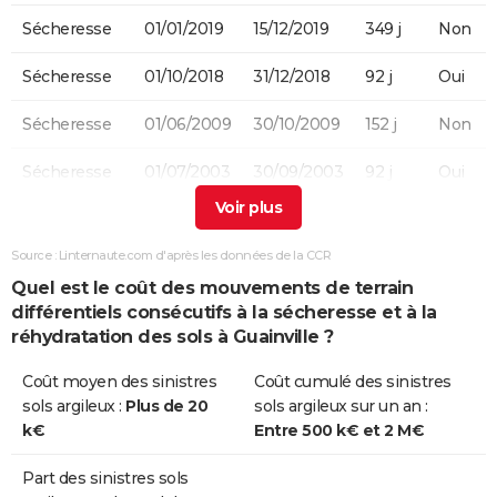
Sécheresse
01/01/2019
15/12/2019
349 j
Non
Sécheresse
01/10/2018
31/12/2018
92 j
Oui
Sécheresse
01/06/2009
30/10/2009
152 j
Non
Sécheresse
01/07/2003
30/09/2003
92 j
Oui
Sécheresse
01/08/1997
31/12/1998
518 j
Oui
Source : Linternaute.com d'après les données de la CCR
Quel est le coût des mouvements de terrain
différentiels consécutifs à la sécheresse et à la
réhydratation des sols à Guainville ?
Coût moyen des sinistres
Coût cumulé des sinistres
sols argileux :
Plus de 20
sols argileux sur un an :
k€
Entre 500 k€ et 2 M€
Part des sinistres sols