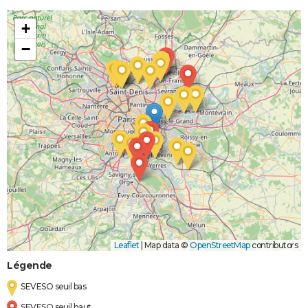
+
−
Leaflet
|
Map data ©
OpenStreetMap
contributors
Légende
SEVESO seuil bas
SEVESO seuil haut