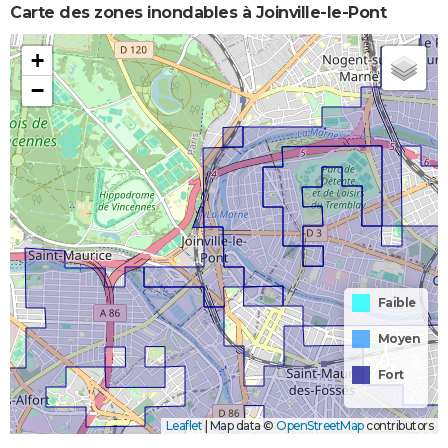
Carte des zones inondables à Joinville-le-Pont
+
−
Faible
Moyen
Fort
Leaflet
|
Map data ©
OpenStreetMap
contributors