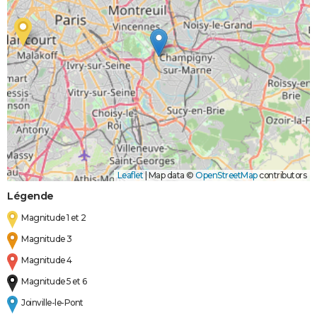
Leaflet
|
Map data ©
OpenStreetMap
contributors
Légende
Magnitude 1 et 2
Magnitude 3
Magnitude 4
Magnitude 5 et 6
Joinville-le-Pont