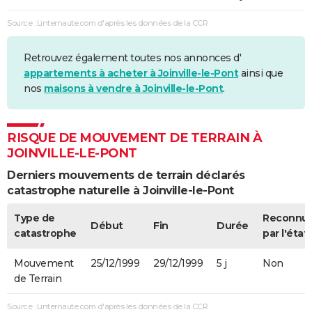
Source : Linternaute.com d'après les données de la CCR
Retrouvez également toutes nos annonces d'
appartements à acheter à Joinville-le-Pont
ainsi que
nos
maisons à vendre à Joinville-le-Pont
.
RISQUE DE MOUVEMENT DE TERRAIN À
JOINVILLE-LE-PONT
Derniers mouvements de terrain déclarés
catastrophe naturelle à Joinville-le-Pont
Type de
Reconnu
Début
Fin
Durée
catastrophe
par l'état
Mouvement
25/12/1999
29/12/1999
5 j
Non
de Terrain
Source : Linternaute.com d'après les données de la CCR