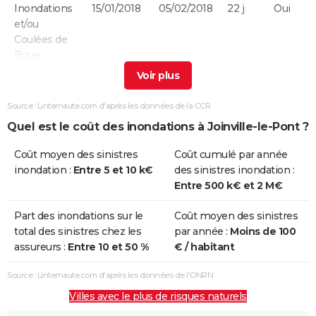
Inondations
15/01/2018
05/02/2018
22 j
Oui
et/ou
Coulées de
Boue
Inondations
01/06/2016
05/06/2016
5 j
Non
Remontée
Source : Linternaute.com d'après les données de la CCR
Nappe
Quel est le coût des inondations à Joinville-le-Pont ?
Inondations
01/06/2016
05/06/2016
5 j
Oui
Coût moyen des sinistres
Coût cumulé par année
et/ou
inondation :
Entre 5 et 10 k€
des sinistres inondation :
Coulées de
Entre 500 k€ et 2 M€
Boue
Part des inondations sur le
Coût moyen des sinistres
Inondations
27/07/2001
27/07/2001
1 j
Oui
total des sinistres chez les
par année :
Moins de 100
et/ou
assureurs :
Entre 10 et 50 %
€ / habitant
Coulées de
Boue
Source : Linternaute.com d'après les données de l'ONRN
Villes avec le plus de risques naturels
Inondations
25/12/1999
29/12/1999
5 j
Non
et/ou