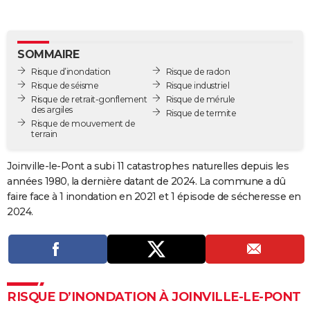
City break
Voyage de noces
Climat
Destinations
Voyage nature
Forum
+
PHOTO
GUIDES D'ACHAT
SOMMAIRE
Risque d’inondation
Risque de radon
BONS PLANS
Risque de séisme
Risque industriel
Risque de retrait-gonflement
Risque de mérule
CARTE DE VOEUX
des argiles
Risque de termite
Risque de mouvement de
Carte Bonne année
Carte Pâques
Carte de Noël
Carte Saint-Valentin
Carte d'anniversaire
DICTIONNAIRE
terrain
Biographies
Expressions
Dictionnaire
Citations
Proverbes
PROGRAMME TV
Joinville-le-Pont a subi 11 catastrophes naturelles depuis les
années 1980, la dernière datant de 2024. La commune a dû
COPAINS D'AVANT
faire face à 1 inondation en 2021 et 1 épisode de sécheresse en
Se connecter
Collèges
Universités
Service militaire
S'inscrire
Lycées
Primaires
Entreprises
Avis de recherche
2024.
AVIS DE DÉCÈS
FORUM
Lifestyle
Sport
Television
Cinema
Bricolage
Culture
Auto
Voyage
RISQUE D’INONDATION À JOINVILLE-LE-PONT