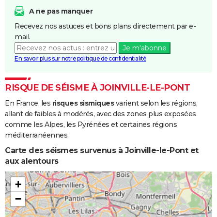
Coulées de
A ne pas manquer
Boue
Recevez nos astuces et bons plans directement par e-
mail.
Inondations
02/07/1995
02/07/1995
1 j
Oui
Je m'abonne
et/ou
En savoir plus sur notre politique de confidentialité
Coulées de
Boue
RISQUE DE SÉISME À JOINVILLE-LE-PONT
Inondations
23/07/1988
23/07/1988
1 j
Oui
En France, les
risques sismiques
varient selon les régions,
et/ou
allant de faibles à modérés, avec des zones plus exposées
Coulées de
comme les Alpes, les Pyrénées et certaines régions
Boue
méditerranéennes.
Carte des séismes survenus à Joinville-le-Pont et
aux alentours
+
−