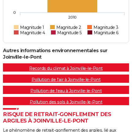
0
2010
Magnitude 1
Magnitude 2
Magnitude 3
Magnitude 4
Magnitude 5
Magnitude 6
Autres informations environnementales sur
Joinville-le-Pont
Records du climat à Joinville-le-Pont
Pollution de l'air à Joinville-le-Pont
Pollution de l'eau à Joinville-le-Pont
Pollution des sols à Joinville-le-Pont
RISQUE DE RETRAIT-GONFLEMENT DES
ARGILES À JOINVILLE-LE-PONT
Le phénomène de retrait-gonflement des argiles, lié aux