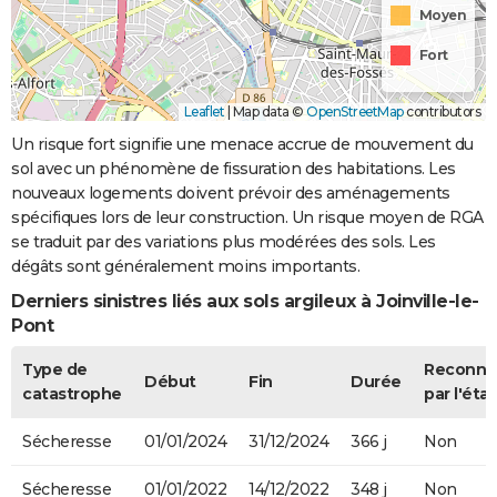
Moyen
Fort
Leaflet
|
Map data ©
OpenStreetMap
contributors
Un risque fort signifie une menace accrue de mouvement du
sol avec un phénomène de fissuration des habitations. Les
nouveaux logements doivent prévoir des aménagements
spécifiques lors de leur construction. Un risque moyen de RGA
se traduit par des variations plus modérées des sols. Les
dégâts sont généralement moins importants.
Derniers sinistres liés aux sols argileux à Joinville-le-
Pont
Type de
Reconnu
Début
Fin
Durée
catastrophe
par l'état
Sécheresse
01/01/2024
31/12/2024
366 j
Non
Sécheresse
01/01/2022
14/12/2022
348 j
Non