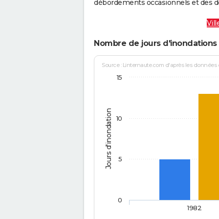
débordements occasionnels et des d
Vil
Nombre de jours d'inondations 
Source : Linternaute.com d'après les données
15
Jours d'inondation
10
5
0
1982