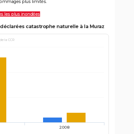
ommages plus limités.
les les plus inondées
déclarées catastrophe naturelle à la Muraz
 de la CCR
2008