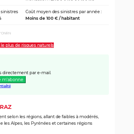
 sinistres
Coût moyen des sinistres par année :
%
Moins de 100 € / habitant
 l'ONRN
 le plus de risques naturels
 directement par e-mail.
e m'abonne
tialité
URAZ
ent selon les régions, allant de faibles à modérés,
les Alpes, les Pyrénées et certaines régions