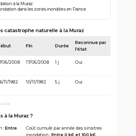
dation à la Muraz
ondation dans les zones inondées en France
s catastrophe naturelle à la Muraz
Reconnue par
ébut
Fin
Durée
l'état
7/06/2008
17/06/2008
1 j
Oui
6/11/1982
10/11/1982
5 j
Oui
la CCR
s à la Muraz ?
n :
Entre
Coût cumulé par année des sinistres
inondation :
Entre 0 k€ et 100 k€