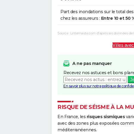
Part des inondations sur le total des
chez les assureurs :
Entre 10 et 50 
Source : Linternaute.com d'après les données de
Villes avec
A ne pas manquer
Recevez nos astuces et bons plans
J
En savoir plus sur notre politique de confiden
RISQUE DE SÉISME À LA M
En France, les
risques sismiques
vari
avec des zones plus exposées comme 
méditerranéennes.