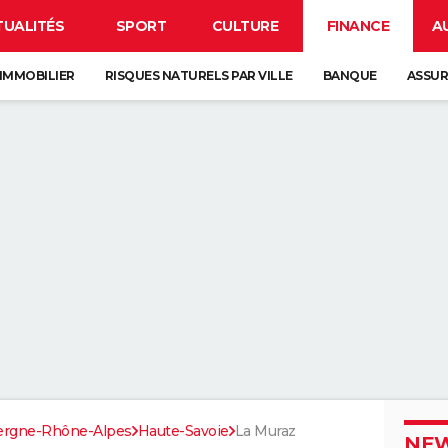
TUALITÉS
SPORT
CULTURE
FINANCE
A
IMMOBILIER
RISQUES NATURELS PAR VILLE
BANQUE
ASSU
ergne-Rhône-Alpes
Haute-Savoie
La Muraz
NEW