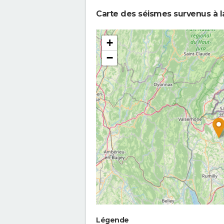
Carte des séismes survenus à l
+
−
Légende