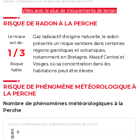
Source : Linternaute.com d'après les données de la CCR
Villes avec le plus de mouvements de terrain
RISQUE DE RADON À LA PERCHE
Le risque
Gaz radioactif d'origine naturelle, le radon
est de :
présente un risque sanitaire dans certaines
1 / 3
régions granitiques et volcaniques,
notamment en Bretagne, Massif Central et
Risque
Vosges, où sa concentration dans les
faible
habitations peut être élevée.
RISQUE DE PHÉNOMÈNE MÉTÉOROLOGIQUE À
LA PERCHE
Nombre de phénomènes météorologiques à la
Perche
Source : Linternaute.com d'après les données de la CCR
6