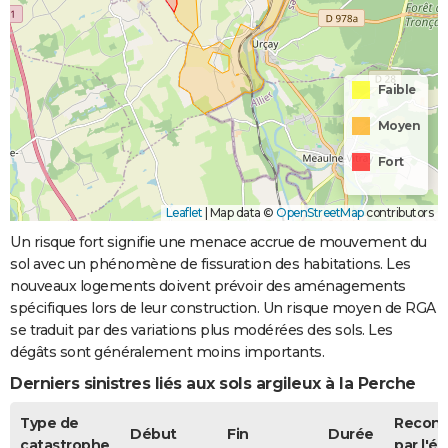
Faible
Moyen
Fort
Leaflet
|
Map data ©
OpenStreetMap
contributors
Un risque fort signifie une menace accrue de mouvement du
sol avec un phénomène de fissuration des habitations. Les
nouveaux logements doivent prévoir des aménagements
spécifiques lors de leur construction. Un risque moyen de RGA
se traduit par des variations plus modérées des sols. Les
dégâts sont généralement moins importants.
Derniers sinistres liés aux sols argileux à la Perche
Type de
Recon
Début
Fin
Durée
catastrophe
par l'ét