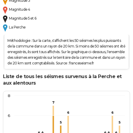
Magnitude 3
Magnitude 4
Magnitude 5 et 6
La Perche
Méthodologie : Sur la carte, s'affichent les 50 séismes les plus puissants
de la commune dans un rayon de 20 km. Si moins de 50 séismes ont été
enregistrés, ils sont tous affichés. Sur le graphique ci-dessous, l'ensemble
des séismes enregistrés sur le territoire de la commune et dans un rayon
de 20 km sont comptabilisés. Source : franceseisme.fr
Liste de tous les séismes survenus à la Perche et
aux alentours
8
7
6
6
6
5
5
4
4
4
4
4