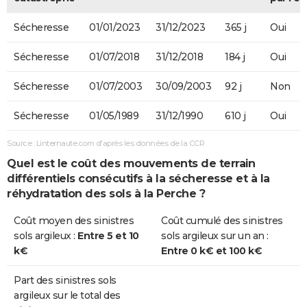
Sécheresse
01/01/2023
31/12/2023
365 j
Oui
Sécheresse
01/07/2018
31/12/2018
184 j
Oui
Sécheresse
01/07/2003
30/09/2003
92 j
Non
Sécheresse
01/05/1989
31/12/1990
610 j
Oui
Source : Linternaute.com d'après les données de la CCR
Quel est le coût des mouvements de terrain
différentiels consécutifs à la sécheresse et à la
réhydratation des sols à la Perche ?
Coût moyen des sinistres
Coût cumulé des sinistres
sols argileux :
Entre 5 et 10
sols argileux sur un an :
k€
Entre 0 k€ et 100 k€
Part des sinistres sols
argileux sur le total des