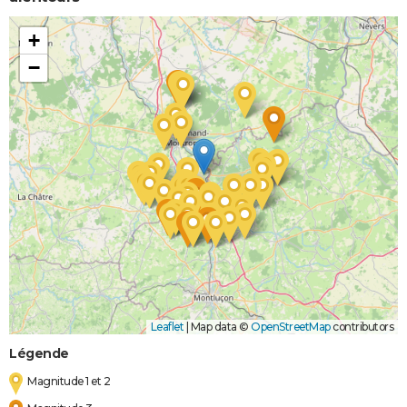
+
−
Leaflet
|
Map data ©
OpenStreetMap
contributors
Légende
Magnitude 1 et 2