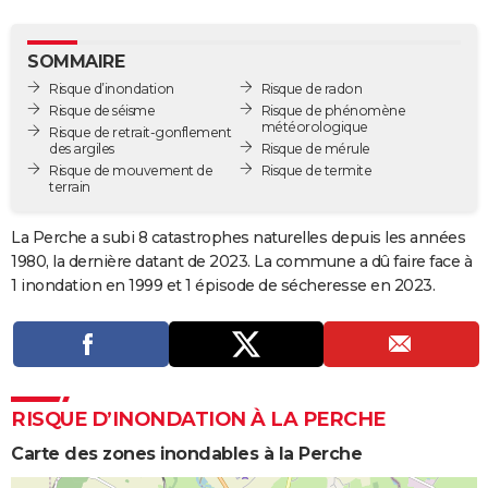
City break
Voyage de noces
Climat
Destinations
Voyage nature
Forum
+
PHOTO
SOMMAIRE
GUIDES D'ACHAT
Risque d’inondation
Risque de radon
Risque de séisme
Risque de phénomène
BONS PLANS
météorologique
Risque de retrait-gonflement
des argiles
Risque de mérule
CARTE DE VOEUX
Risque de mouvement de
Risque de termite
terrain
Carte Bonne année
Carte Pâques
Carte de Noël
Carte Saint-Valentin
Carte d'anniversaire
DICTIONNAIRE
La Perche a subi 8 catastrophes naturelles depuis les années
Biographies
Expressions
Dictionnaire
Citations
Proverbes
PROGRAMME TV
1980, la dernière datant de 2023. La commune a dû faire face à
1 inondation en 1999 et 1 épisode de sécheresse en 2023.
COPAINS D'AVANT
Se connecter
Collèges
Universités
Service militaire
S'inscrire
Lycées
Primaires
Entreprises
Avis de recherche
AVIS DE DÉCÈS
FORUM
RISQUE D’INONDATION À LA PERCHE
Lifestyle
Sport
Television
Cinema
Bricolage
Culture
Auto
Voyage
Carte des zones inondables à la Perche