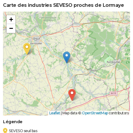
Carte des industries SEVESO proches de Lormaye
+
−
Leaflet
|
Map data ©
OpenStreetMap
contributors
Légende
SEVESO seuil bas