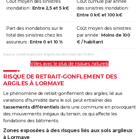
Coût moyen des sinistres
Coût cumulé par année
inondation :
Entre 2,5 et 5 k€
des sinistres inondation :
Entre 0 k€ et 100 k€
Part des inondations sur le
Coût moyen des sinistres
total des sinistres chez les
par année :
Moins de 100
assureurs :
Entre 0 et 10 %
€ / habitant
Source : Linternaute.com d'après les données de l'ONRN
Villes avec le plus de risques naturels
RISQUE DE RETRAIT-GONFLEMENT DES
ARGILES À LORMAYE
Le phénomène de retrait-gonflement des argiles, lié aux
variations d'humidité dans le sol, peut entraîner des
tassements différentiels
dans une commune en provoquant
des mouvements inégaux du terrain, ce qui affecte les
fondations des bâtiments.
Zones exposées à des risques liés aux sols argileux
à Lormaye