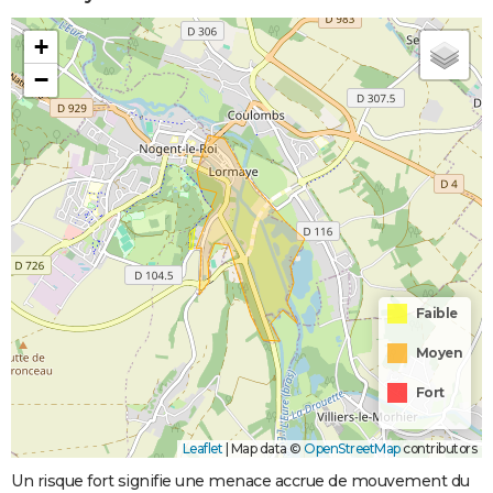
+
−
Faible
Moyen
Fort
Leaflet
|
Map data ©
OpenStreetMap
contributors
Un risque fort signifie une menace accrue de mouvement du