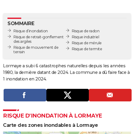
City break
Voyage de noces
Climat
Destinations
Voyage nature
Forum
+
PHOTO
GUIDES D'ACHAT
SOMMAIRE
Risque d’inondation
Risque de radon
BONS PLANS
Risque de retrait-gonflement
Risque industriel
des argiles
Risque de mérule
CARTE DE VOEUX
Risque de mouvement de
Risque de termite
terrain
Carte Bonne année
Carte Pâques
Carte de Noël
Carte Saint-Valentin
Carte d'anniversaire
DICTIONNAIRE
Lormaye a subi 6 catastrophes naturelles depuis les années
Biographies
Expressions
Dictionnaire
Citations
Proverbes
PROGRAMME TV
1980, la dernière datant de 2024. La commune a dû faire face à
1 inondation en 2024.
COPAINS D'AVANT
Se connecter
Collèges
Universités
Service militaire
S'inscrire
Lycées
Primaires
Entreprises
Avis de recherche
AVIS DE DÉCÈS
FORUM
RISQUE D’INONDATION À LORMAYE
Lifestyle
Sport
Television
Cinema
Bricolage
Culture
Auto
Voyage
Carte des zones inondables à Lormaye