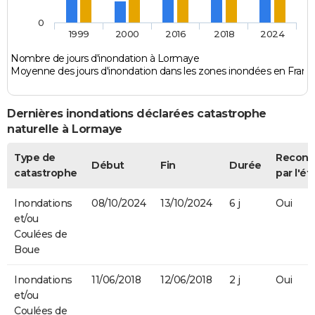
0
1999
2000
2016
2018
2024
Nombre de jours d'inondation à Lormaye
Moyenne des jours d'inondation dans les zones inondées en Franc
Dernières inondations déclarées catastrophe
naturelle à Lormaye
Type de
Recon
Début
Fin
Durée
catastrophe
par l'ét
Inondations
08/10/2024
13/10/2024
6 j
Oui
et/ou
Coulées de
Boue
Inondations
11/06/2018
12/06/2018
2 j
Oui
et/ou
Coulées de