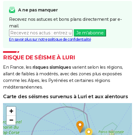
Inondations
04/11/2011
06/11/2011
3 j
Oui
et/ou
A ne pas manquer
Coulées de
Recevez nos astuces et bons plans directement par e-
Boue
mail.
Je m'abonne
Chocs
28/11/2008
28/11/2008
1 j
Oui
En savoir plus sur notre politique de confidentialité
Mécaniques
liés à l'action
des Vagues
RISQUE DE SÉISME À LURI
En France, les
risques sismiques
varient selon les régions,
Inondations
27/11/2008
28/11/2008
2 j
Non
allant de faibles à modérés, avec des zones plus exposées
et/ou
comme les Alpes, les Pyrénées et certaines régions
Coulées de
méditerranéennes.
Boue
Carte des séismes survenus à Luri et aux alentours
Inondations
04/11/2008
04/11/2008
1 j
Non
et/ou
+
Coulées de
−
Boue
Inondations
14/09/2006
14/09/2006
1 j
Oui