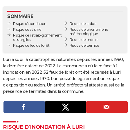
City break
Voyage de noces
Climat
Destinations
Voyage nature
Forum
+
PHOTO
SOMMAIRE
GUIDES D'ACHAT
Risque d’inondation
Risque de radon
Risque de séisme
Risque de phénomène
BONS PLANS
météorologique
Risque de retrait-gonflement
des argiles
Risque de mérule
CARTE DE VOEUX
Risque de feu de forêt
Risque de termite
Carte Bonne année
Carte Pâques
Carte de Noël
Carte Saint-Valentin
Carte d'anniversaire
DICTIONNAIRE
Luri a subi 15 catastrophes naturelles depuis les années 1980,
Biographies
Expressions
Dictionnaire
Citations
Proverbes
la dernière datant de 2022. La commune a dû faire face à 1
PROGRAMME TV
inondation en 2022. 52 feux de forêt ont été recensés à Luri
COPAINS D'AVANT
depuis les années 1970. Luri possède également un risque
d'exposition au radon. Un arrêté préfectoral atteste aussi de la
Se connecter
Collèges
Universités
Service militaire
S'inscrire
Lycées
Primaires
Entreprises
Avis de recherche
AVIS DE DÉCÈS
présence de termites dans la commune.
FORUM
Lifestyle
Sport
Television
Cinema
Bricolage
Culture
Auto
Voyage
RISQUE D’INONDATION À LURI