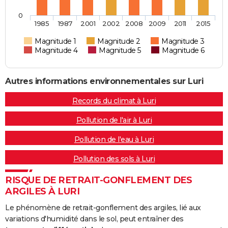
0
1985
1987
2001
2002
2008
2009
2011
2015
Magnitude 1
Magnitude 2
Magnitude 3
Magnitude 4
Magnitude 5
Magnitude 6
Autres informations environnementales sur Luri
Records du climat à Luri
Pollution de l'air à Luri
Pollution de l'eau à Luri
Pollution des sols à Luri
RISQUE DE RETRAIT-GONFLEMENT DES
ARGILES À LURI
Le phénomène de retrait-gonflement des argiles, lié aux
variations d'humidité dans le sol, peut entraîner des