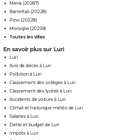
Meria (20287)
26/09/1980
10 000
0
0
Barrettali (20228)
21/09/1980
100 000
0
0
Pino (20228)
Morsiglia (20238)
28/08/1980
1 000
0
0
Toutes les villes
04/02/1980
1 000
0
0
En savoir plus sur Luri
Luri
14/06/1979
1 000
0
0
Avis de décès à Luri
25/07/1977
60 000
0
0
Pollution à Luri
Classement des collèges à Luri
23/07/1977
10 000
0
0
Classement des lycées à Luri
04/08/1976
5 000
0
0
Accidents de voiture à Luri
Climat et historique météo de Luri
02/08/1975
1 000
0
0
Salaires à Luri
Dette et budget de Luri
17/07/1975
2 000
0
0
Involonta
(particuli
Impôts à Luri