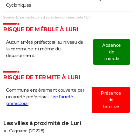
17/10/2001
8 000
0
0
Cycloniques
19/03/1999
100
0
100
Source : Linternaute.com d'après les données de la CCR
RISQUE DE MÉRULE À LURI
27/06/1992
200
0
0
29/12/1991
1 000
0
0
Aucun arrêté préfectoral au niveau de
Absence
la commune, ni même du
de
16/09/1990
1 000
0
0
département.
mérule
31/07/1989
16 800 000
0
0
Involonta
(travaux)
RISQUE DE TERMITE À LURI
25/07/1989
25 000
0
0
Commune entièrement couverte par
Présence
un arrêté préfectoral :
lire l'arrêté
de
27/09/1985
20 000
0
0
préfectoral
termite
31/07/1982
250 000
0
0
Les villes à proximité de Luri
01/10/1980
6 000
0
0
Cagnano (20228)