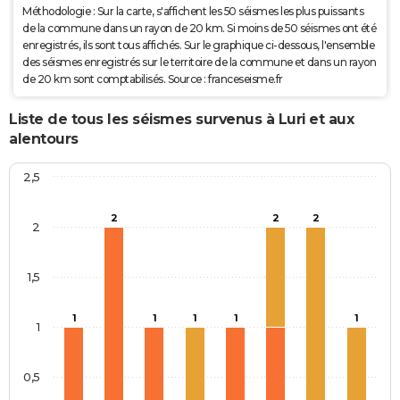
et/ou
Méthodologie : Sur la carte, s'affichent les 50 séismes les plus puissants
Coulées de
de la commune dans un rayon de 20 km. Si moins de 50 séismes ont été
Boue
enregistrés, ils sont tous affichés. Sur le graphique ci-dessous, l'ensemble
des séismes enregistrés sur le territoire de la commune et dans un rayon
de 20 km sont comptabilisés. Source : franceseisme.fr
Liste de tous les séismes survenus à Luri et aux
alentours
2,5
2
2
2
2
1,5
1
1
1
1
1
1
0,5