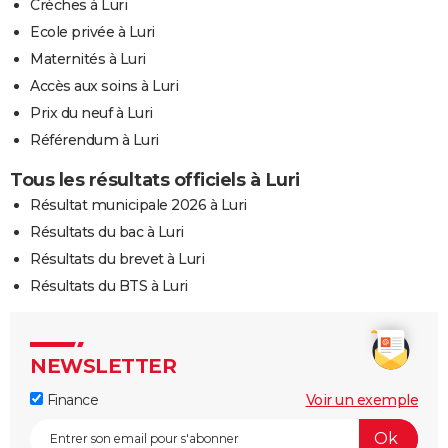
Crèches à Luri
01/09/1974
40 000
0
0
Ecole privée à Luri
Maternités à Luri
06/09/1973
15 000
0
0
Accès aux soins à Luri
08/08/1973
20 000
0
0
Prix du neuf à Luri
Référendum à Luri
Tous les résultats officiels à Luri
Résultat municipale 2026 à Luri
Résultats du bac à Luri
Résultats du brevet à Luri
Résultats du BTS à Luri
NEWSLETTER
Finance
Voir un exemple