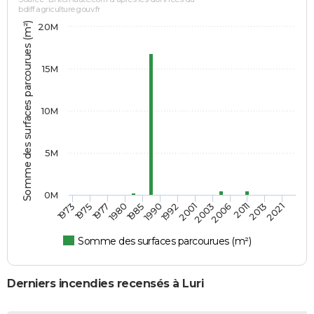
bdiff.agriculture.gouv.fr
Somme des surfaces parcourues (m²)
20M
15M
10M
5M
0M
1977
1980
1985
1990
1992
2001
2003
2006
2011
2013
2021
1973
1975
Somme des surfaces parcourues (m²)
Derniers incendies recensés à Luri