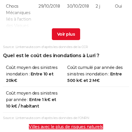
Chocs
29/10/2018
30/10/2018
2 j
Oui
Mécaniques
liés à l'action
des Vagues
Inondations
24/11/2016
25/11/2016
2 j
Oui
et/ou
Source : Linternaute.com d'après les données de la CCR
Coulées de
Quel est le coût des inondations à Luri ?
Boue
Coût moyen des sinistres
Coût cumulé par année des
Inondations
15/03/2015
17/03/2015
3 j
Oui
inondation :
Entre 10 et
sinistres inondation :
Entre
et/ou
20k€
500 k€ et 2 M€
Coulées de
Boue
Coût moyen des sinistres
par année :
Entre 1 k€ et
Chocs
05/11/2011
06/11/2011
2 j
Oui
10 k€ / habitant
Mécaniques
liés à l'action
Source : Linternaute.com d'après les données de l'ONRN
des Vagues
Villes avec le plus de risques naturels