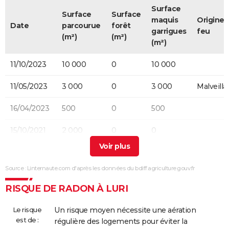
Surface
Surface
Surface
maquis
Origine 
Date
parcourue
forêt
garrigues
feu
(m²)
(m²)
(m²)
11/10/2023
10 000
0
10 000
11/05/2023
3 000
0
3 000
Malveilla
16/04/2023
500
0
500
15/10/2021
2 000
0
0
12/11/2016
350
0
0
Source : Linternaute.com d'après les données du bdiff.agriculture.gouv.fr
09/09/2016
1 800
0
0
Malveilla
RISQUE DE RADON À LURI
31/05/2016
10 000
0
0
Involonta
(particuli
Le risque
Un risque moyen nécessite une aération
est de :
régulière des logements pour éviter la