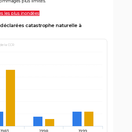
ommages plus limités.
les les plus inondées
déclarées catastrophe naturelle à
 de la CCR
1983
1998
1999