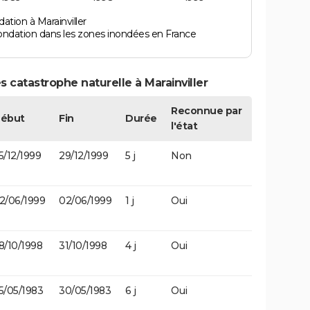
ation à Marainviller
ondation dans les zones inondées en France
 catastrophe naturelle à Marainviller
Reconnue par
ébut
Fin
Durée
l'état
5/12/1999
29/12/1999
5 j
Non
2/06/1999
02/06/1999
1 j
Oui
8/10/1998
31/10/1998
4 j
Oui
5/05/1983
30/05/1983
6 j
Oui