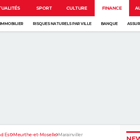
TUALITÉS
SPORT
CULTURE
FINANCE
A
IMMOBILIER
RISQUES NATURELS PAR VILLE
BANQUE
ASSU
d Est
Meurthe-et-Moselle
Marainviller
NEW