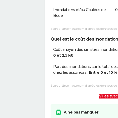
Inondations et/ou Coulées de
0
Boue
Source : Linternaute.com d'après les données de 
Quel est le coût des inondations
Coût moyen des sinistres inondatio
0 et 2,5 k€
Part des inondations sur le total des
chez les assureurs :
Entre 0 et 10 %
Source : Linternaute.com d'après les données de
Villes avec
A ne pas manquer