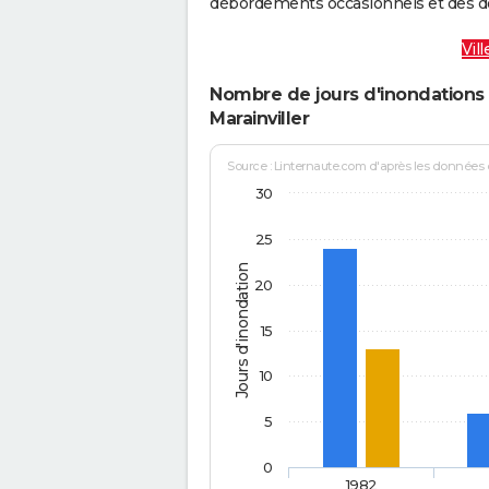
débordements occasionnels et des d
Vil
Nombre de jours d'inondations 
Marainviller
Source : Linternaute.com d'après les données
30
25
Jours d'inondation
20
15
10
5
0
1982