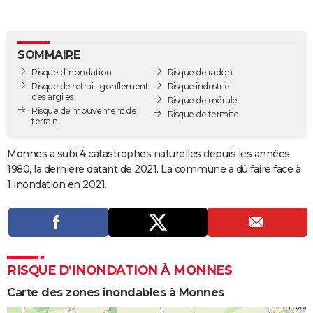
City break
Voyage de noces
Climat
Destinations
Voyage nature
Forum
+
PHOTO
GUIDES D'ACHAT
SOMMAIRE
Risque d’inondation
Risque de radon
BONS PLANS
Risque de retrait-gonflement
Risque industriel
des argiles
Risque de mérule
CARTE DE VOEUX
Risque de mouvement de
Risque de termite
terrain
Carte Bonne année
Carte Pâques
Carte de Noël
Carte Saint-Valentin
Carte d'anniversaire
DICTIONNAIRE
Monnes a subi 4 catastrophes naturelles depuis les années
Biographies
Expressions
Dictionnaire
Citations
Proverbes
PROGRAMME TV
1980, la dernière datant de 2021. La commune a dû faire face à
1 inondation en 2021.
COPAINS D'AVANT
Se connecter
Collèges
Universités
Service militaire
S'inscrire
Lycées
Primaires
Entreprises
Avis de recherche
AVIS DE DÉCÈS
FORUM
RISQUE D’INONDATION À MONNES
Lifestyle
Sport
Television
Cinema
Bricolage
Culture
Auto
Voyage
Carte des zones inondables à Monnes