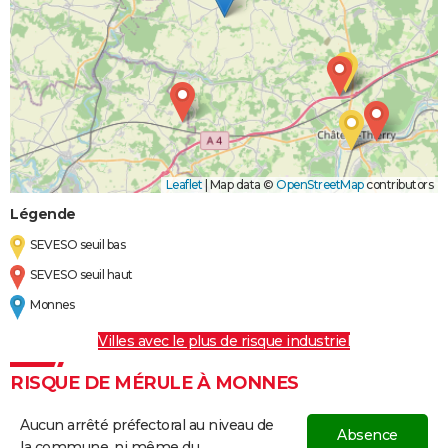
Leaflet
|
Map data ©
OpenStreetMap
contributors
Légende
SEVESO seuil bas
SEVESO seuil haut
Monnes
Villes avec le plus de risque industriel
RISQUE DE MÉRULE À MONNES
Aucun arrêté préfectoral au niveau de
Absence
la commune, ni même du