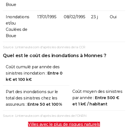
Boue
Inondations
17/01/1995
08/02/1995
23 j
Oui
et/ou
Coulées de
Boue
Source : Linternaute.com d'après les données de la CCR
Quel est le coût des inondations à Monnes ?
Coût cumulé par année des
sinistres inondation :
Entre 0
k€ et 100 k€
Coût moyen des sinistres
Part des inondations sur le
par année :
Entre 500 €
total des sinistres chez les
et 1 k€ / habitant
assureurs :
Entre 50 et 100%
Source : Linternaute.com d'après les données de l'ONRN
Villes avec le plus de risques naturels