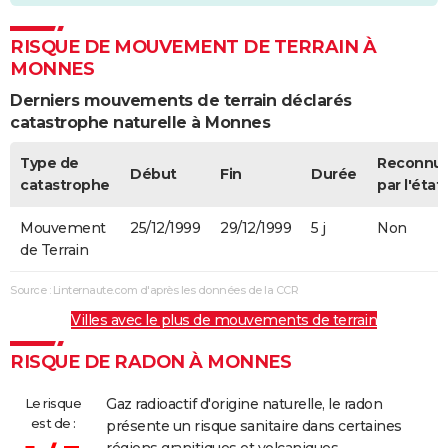
RISQUE DE MOUVEMENT DE TERRAIN À
MONNES
Derniers mouvements de terrain déclarés
catastrophe naturelle à Monnes
Type de
Reconnu
Début
Fin
Durée
catastrophe
par l'état
Mouvement
25/12/1999
29/12/1999
5 j
Non
de Terrain
Source : Linternaute.com d'après les données de la CCR
Villes avec le plus de mouvements de terrain
RISQUE DE RADON À MONNES
Le risque
Gaz radioactif d'origine naturelle, le radon
est de :
présente un risque sanitaire dans certaines
régions granitiques et volcaniques,