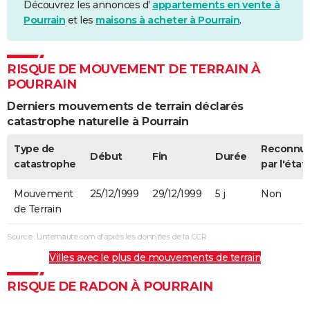
Découvrez les annonces d'
appartements en vente à
Pourrain
et les
maisons à acheter à Pourrain
.
RISQUE DE MOUVEMENT DE TERRAIN À
POURRAIN
Derniers mouvements de terrain déclarés
catastrophe naturelle à Pourrain
Type de
Reconnu
Début
Fin
Durée
catastrophe
par l'état
Mouvement
25/12/1999
29/12/1999
5 j
Non
de Terrain
Source : Linternaute.com d'après les données de la CCR
Villes avec le plus de mouvements de terrain
RISQUE DE RADON À POURRAIN