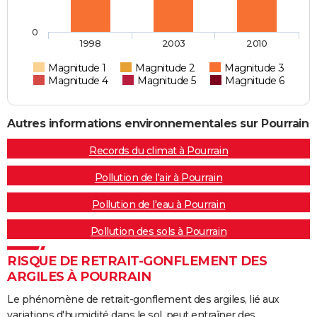
0
1998
2003
2010
Magnitude 1
Magnitude 2
Magnitude 3
Magnitude 4
Magnitude 5
Magnitude 6
Autres informations environnementales sur Pourrain
Records du climat à Pourrain
Pollution de l'air à Pourrain
Pollution de l'eau à Pourrain
Pollution des sols à Pourrain
RISQUE DE RETRAIT-GONFLEMENT DES
ARGILES À POURRAIN
Le phénomène de retrait-gonflement des argiles, lié aux
variations d'humidité dans le sol, peut entraîner des