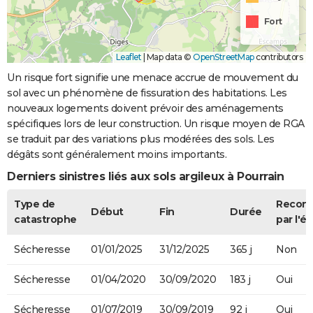
Fort
Leaflet
|
Map data ©
OpenStreetMap
contributors
Un risque fort signifie une menace accrue de mouvement du
sol avec un phénomène de fissuration des habitations. Les
nouveaux logements doivent prévoir des aménagements
spécifiques lors de leur construction. Un risque moyen de RGA
se traduit par des variations plus modérées des sols. Les
dégâts sont généralement moins importants.
Derniers sinistres liés aux sols argileux à Pourrain
Type de
Recon
Début
Fin
Durée
catastrophe
par l'ét
Sécheresse
01/01/2025
31/12/2025
365 j
Non
Sécheresse
01/04/2020
30/09/2020
183 j
Oui
Sécheresse
01/07/2019
30/09/2019
92 j
Oui