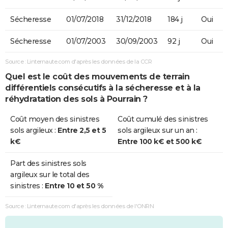
Sécheresse
01/07/2018
31/12/2018
184 j
Oui
Sécheresse
01/07/2003
30/09/2003
92 j
Oui
Source : Linternaute.com d'après les données de la CCR
Quel est le coût des mouvements de terrain
différentiels consécutifs à la sécheresse et à la
réhydratation des sols à Pourrain ?
Coût moyen des sinistres
Coût cumulé des sinistres
sols argileux :
Entre 2,5 et 5
sols argileux sur un an :
k€
Entre 100 k€ et 500 k€
Part des sinistres sols
argileux sur le total des
sinistres :
Entre 10 et 50 %
Source : Linternaute.com d'après les données de l'ONRN