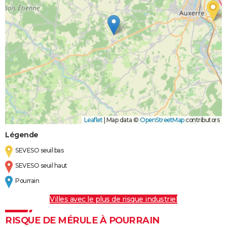
Leaflet
|
Map data ©
OpenStreetMap
contributors
Légende
SEVESO seuil bas
SEVESO seuil haut
Pourrain
Villes avec le plus de risque industriel
RISQUE DE MÉRULE À POURRAIN