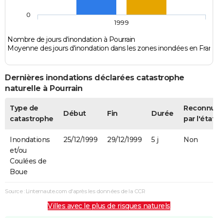
0
1999
Nombre de jours d'inondation à Pourrain
Moyenne des jours d'inondation dans les zones inondées en Franc
Dernières inondations déclarées catastrophe
naturelle à Pourrain
Type de
Reconnu
Début
Fin
Durée
catastrophe
par l'état
Inondations
25/12/1999
29/12/1999
5 j
Non
et/ou
Coulées de
Boue
Source : Linternaute.com d'après les données de la CCR
Villes avec le plus de risques naturels