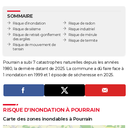
City break
Voyage de noces
Climat
Destinations
Voyage nature
Forum
+
PHOTO
SOMMAIRE
GUIDES D'ACHAT
Risque d’inondation
Risque de radon
Risque de séisme
Risque industriel
BONS PLANS
Risque de retrait-gonflement
Risque de mérule
des argiles
Risque de termite
CARTE DE VOEUX
Risque de mouvement de
terrain
Carte Bonne année
Carte Pâques
Carte de Noël
Carte Saint-Valentin
Carte d'anniversaire
DICTIONNAIRE
Pourrain a subi 7 catastrophes naturelles depuis les années
Biographies
Expressions
Dictionnaire
Citations
Proverbes
PROGRAMME TV
1980, la dernière datant de 2025. La commune a dû faire face à
1 inondation en 1999 et 1 épisode de sécheresse en 2025.
COPAINS D'AVANT
Se connecter
Collèges
Universités
Service militaire
S'inscrire
Lycées
Primaires
Entreprises
Avis de recherche
AVIS DE DÉCÈS
FORUM
RISQUE D’INONDATION À POURRAIN
Lifestyle
Sport
Television
Cinema
Bricolage
Culture
Auto
Voyage
Carte des zones inondables à Pourrain