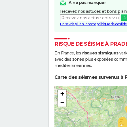
A ne pas manquer
Inondations et/ou Coulées de
0
Recevez nos astuces et bons plans
Boue
J
Inondations et/ou Coulées de
0
En savoir plus sur notre politique de confiden
Boue
RISQUE DE SÉISME À PRAD
En France, les
risques sismiques
vari
avec des zones plus exposées comme 
méditerranéennes.
Carte des séismes survenus à P
+
−