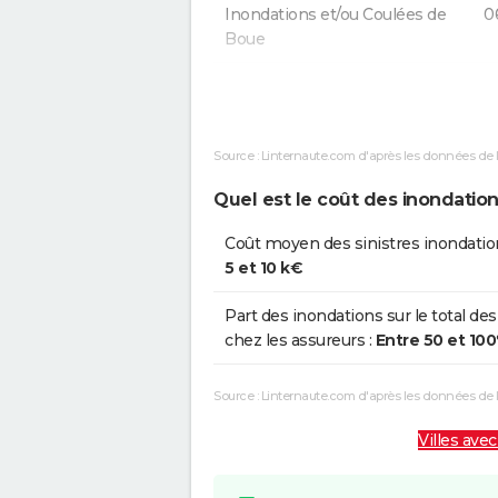
Inondations et/ou Coulées de
0
Boue
Inondations et/ou Coulées de
0
Boue
Source : Linternaute.com d'après les données de 
Inondations et/ou Coulées de
2
Boue
Quel est le coût des inondation
Inondations et/ou Coulées de
1
Coût moyen des sinistres inondatio
Boue
5 et 10 k€
Inondations et/ou Coulées de
2
Part des inondations sur le total des
Boue
chez les assureurs :
Entre 50 et 10
Inondations et/ou Coulées de
0
Source : Linternaute.com d'après les données de
Boue
Villes avec
Inondations et/ou Coulées de
0
Boue