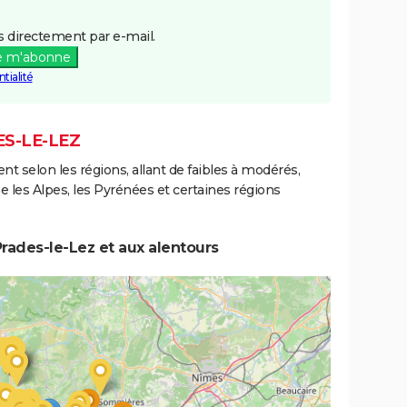
9/10/2001
09/10/2001
1 j
Oui
 directement par e-mail.
e m'abonne
6/11/1982
10/11/1982
5 j
Oui
tialité
ES-LE-LEZ
ent selon les régions, allant de faibles à modérés,
les Alpes, les Pyrénées et certaines régions
rades-le-Lez et aux alentours