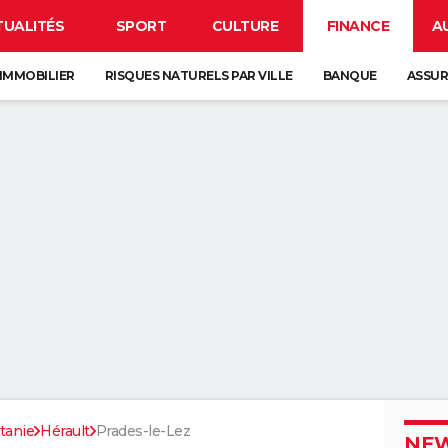
TUALITÉS
SPORT
CULTURE
FINANCE
A
IMMOBILIER
RISQUES NATURELS PAR VILLE
BANQUE
ASSU
tanie
Hérault
Prades-le-Lez
NEW