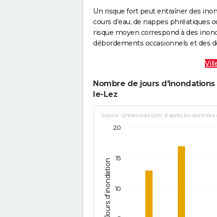
Un risque fort peut entraîner des in
cours d’eau, de nappes phréatiques 
risque moyen correspond à des inond
débordements occasionnels et des d
Vil
Nombre de jours d'inondations 
le-Lez
Source : Linternaute.com d'après les données
20
15
Jours d'inondation
10