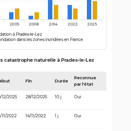
2005
2008
2014
2022
2025
dation à Prades-le-Lez
ondation dans les zones inondées en France
s catastrophe naturelle à Prades-le-Lez
Reconnue
ébut
Fin
Durée
par l'état
9/12/2025
28/12/2025
10 j
Oui
4/11/2022
14/11/2022
1 j
Oui