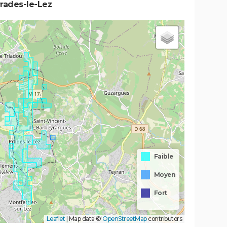
rades-le-Lez
Faible
Moyen
Fort
Leaflet
|
Map data ©
OpenStreetMap
contributors