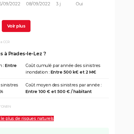
6/09/2022
08/09/2022
3 j
Oui
6/10/2014
07/10/2014
2 j
Oui
la CCR
9/09/2014
30/09/2014
2 j
Oui
s à Prades-le-Lez ?
7/09/2014
19/09/2014
3 j
Oui
n :
Entre
Coût cumulé par année des sinistres
inondation :
Entre 500 k€ et 2 M€
0/10/2008
20/10/2008
1 j
Oui
 sinistres
Coût moyen des sinistres par année :
0%
Entre 100 € et 500 € / habitant
6/09/2005
07/09/2005
2 j
Oui
 l'ONRN
 le plus de risques naturels
3/12/2003
03/12/2003
1 j
Oui