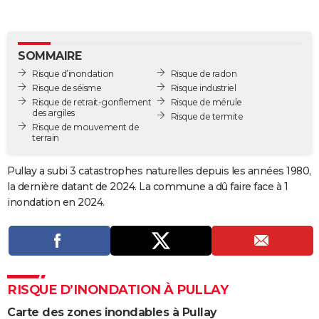
City break
Voyage de noces
Climat
Destinations
Voyage nature
Forum
+
PHOTO
GUIDES D'ACHAT
SOMMAIRE
Risque d’inondation
Risque de radon
BONS PLANS
Risque de séisme
Risque industriel
Risque de retrait-gonflement
Risque de mérule
CARTE DE VOEUX
des argiles
Risque de termite
Risque de mouvement de
Carte Bonne année
Carte Pâques
Carte de Noël
Carte Saint-Valentin
Carte d'anniversaire
DICTIONNAIRE
terrain
Biographies
Expressions
Dictionnaire
Citations
Proverbes
PROGRAMME TV
Pullay a subi 3 catastrophes naturelles depuis les années 1980,
la dernière datant de 2024. La commune a dû faire face à 1
COPAINS D'AVANT
inondation en 2024.
Se connecter
Collèges
Universités
Service militaire
S'inscrire
Lycées
Primaires
Entreprises
Avis de recherche
AVIS DE DÉCÈS
FORUM
Lifestyle
Sport
Television
Cinema
Bricolage
Culture
Auto
Voyage
RISQUE D’INONDATION À PULLAY
Carte des zones inondables à Pullay