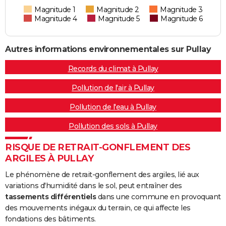
Magnitude 1
Magnitude 2
Magnitude 3
Magnitude 4
Magnitude 5
Magnitude 6
Autres informations environnementales sur Pullay
Records du climat à Pullay
Pollution de l'air à Pullay
Pollution de l'eau à Pullay
Pollution des sols à Pullay
RISQUE DE RETRAIT-GONFLEMENT DES
ARGILES À PULLAY
Le phénomène de retrait-gonflement des argiles, lié aux
variations d'humidité dans le sol, peut entraîner des
tassements différentiels
dans une commune en provoquant
des mouvements inégaux du terrain, ce qui affecte les
fondations des bâtiments.