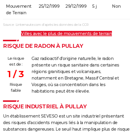
Mouvement
25/12/1999
29/12/1999
5 j
Non
de Terrain
Source : Linternaute.com d'après les données de la CCR
Villes avec le plus de mouvements de terrain
RISQUE DE RADON À PULLAY
Le risque
Gaz radioactif d'origine naturelle, le radon
est de :
présente un risque sanitaire dans certaines
1 / 3
régions granitiques et volcaniques,
notamment en Bretagne, Massif Central et
Risque
Vosges, où sa concentration dans les
faible
habitations peut être élevée.
RISQUE INDUSTRIEL À PULLAY
Un établissement SEVESO est un site industriel présentant
des risques d'accidents majeurs liés à la manipulation de
substances dangereuses. Le seuil haut implique plus de risque