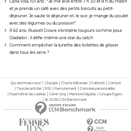
Carla Villa, 101 ans : "Je me lève entre 7 h 30 et 8 h du matin
et je prends un café avec des petits biscuits au petit-
déjeuner. Je saute le déjeuner et, le soir, je mange du poulet
avec des légumes ou du poisson"
À 62 ans, Russell Crowe s'entraîne toujours comme pour
Gladiator : il défie même une star du catch
Comment empêcher la lunette des toilettes de glisser
dans tous les sens ?
Qui sommes-nous ?
Equipe
Charte éditoriale
Publicité
Contact
Tous les articles
RSS
Recrutement
Données personnelles
Paramétrer les cookies
Gérer Utiq
Mentions légales
Groupe Figaro
© 2026 CCM Benchmark