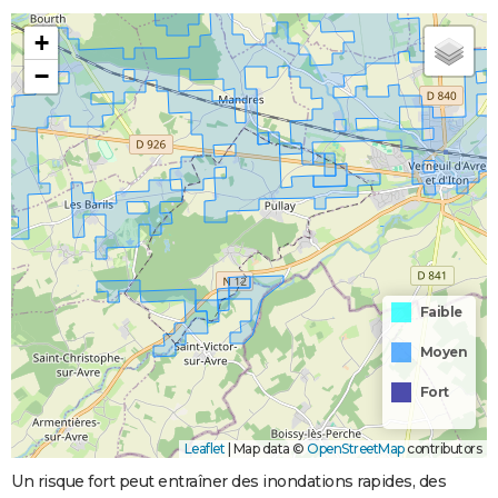
+
−
Faible
Moyen
Fort
Leaflet
|
Map data ©
OpenStreetMap
contributors
Un risque fort peut entraîner des inondations rapides, des