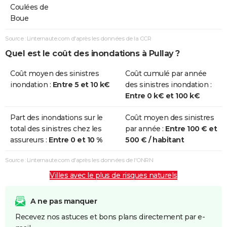
Coulées de
Boue
Source : Linternaute.com d'après les données de la CCR
Quel est le coût des inondations à Pullay ?
Coût moyen des sinistres
Coût cumulé par année
inondation :
Entre 5 et 10 k€
des sinistres inondation :
Entre 0 k€ et 100 k€
Part des inondations sur le
Coût moyen des sinistres
total des sinistres chez les
par année :
Entre 100 € et
assureurs :
Entre 0 et 10 %
500 € / habitant
Source : Linternaute.com d'après les données de l'ONRN
Villes avec le plus de risques naturels
A ne pas manquer
Recevez nos astuces et bons plans directement par e-