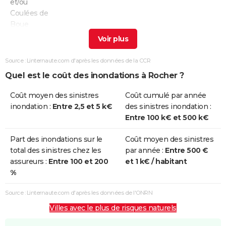
et/ou
Coulées de
Boue
Inondations
21/10/2008
22/10/2008
2 j
Oui
et/ou
Source : Linternaute.com d'après les données de la CCR
Coulées de
Quel est le coût des inondations à Rocher ?
Boue
Coût moyen des sinistres
Coût cumulé par année
Inondations
17/08/2004
17/08/2004
1 j
Oui
inondation :
Entre 2,5 et 5 k€
des sinistres inondation :
et/ou
Entre 100 k€ et 500 k€
Coulées de
Boue
Part des inondations sur le
Coût moyen des sinistres
total des sinistres chez les
par année :
Entre 500 €
Inondations
02/11/1989
03/11/1989
2 j
Oui
assureurs :
Entre 100 et 200
et 1 k€ / habitant
et/ou
%
Coulées de
Boue
Source : Linternaute.com d'après les données de l'ONRN
Villes avec le plus de risques naturels
Inondations
06/11/1982
10/11/1982
5 j
Oui
et/ou