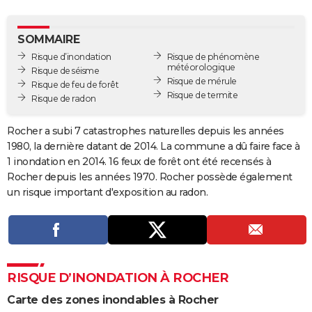
City break
Voyage de noces
Climat
Destinations
Voyage nature
Forum
+
PHOTO
SOMMAIRE
GUIDES D'ACHAT
Risque d’inondation
Risque de phénomène
météorologique
Risque de séisme
BONS PLANS
Risque de mérule
Risque de feu de forêt
Risque de termite
Risque de radon
CARTE DE VOEUX
Carte Bonne année
Carte Pâques
Carte de Noël
Carte Saint-Valentin
Carte d'anniversaire
DICTIONNAIRE
Rocher a subi 7 catastrophes naturelles depuis les années
1980, la dernière datant de 2014. La commune a dû faire face à
Biographies
Expressions
Dictionnaire
Citations
Proverbes
PROGRAMME TV
1 inondation en 2014. 16 feux de forêt ont été recensés à
Rocher depuis les années 1970. Rocher possède également
COPAINS D'AVANT
un risque important d'exposition au radon.
Se connecter
Collèges
Universités
Service militaire
S'inscrire
Lycées
Primaires
Entreprises
Avis de recherche
AVIS DE DÉCÈS
FORUM
Lifestyle
Sport
Television
Cinema
Bricolage
Culture
Auto
Voyage
RISQUE D’INONDATION À ROCHER
Carte des zones inondables à Rocher