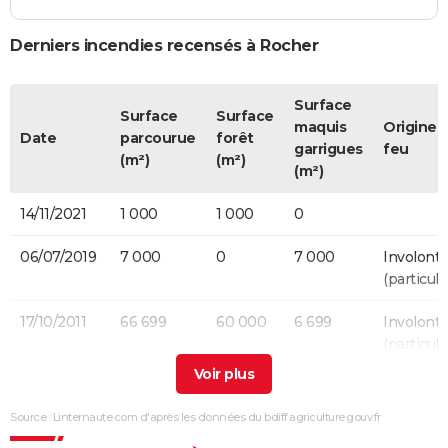
Derniers incendies recensés à Rocher
Surface
Surface
Surface
maquis
Origine 
Date
parcourue
forêt
garrigues
feu
(m²)
(m²)
(m²)
14/11/2021
1 000
1 000
0
06/07/2019
7 000
0
7 000
Involonta
(particulie
17/10/2011
66 699
60 000
6 699
Involonta
(particulie
16/03/2003
4 500
500
4 000
Involonta
(travaux)
Source : Linternaute.com d'après les données du bdiff.agriculture.gouv.fr