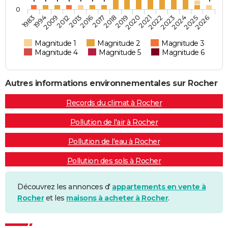
0
2020
2021
2022
2023
2024
2025
2026
1983
1994
2009
2012
2013
2016
2017
2018
2019
Magnitude 1
Magnitude 2
Magnitude 3
Magnitude 4
Magnitude 5
Magnitude 6
Autres informations environnementales sur Rocher
Records du climat à Rocher
Pollution de l'air à Rocher
Pollution de l'eau à Rocher
Pollution des sols à Rocher
Découvrez les annonces d'
appartements en vente à
Rocher
et les
maisons à acheter à Rocher
.