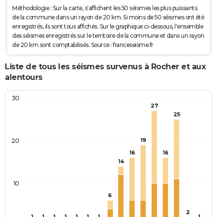
Méthodologie : Sur la carte, s'affichent les 50 séismes les plus puissants
de la commune dans un rayon de 20 km. Si moins de 50 séismes ont été
enregistrés, ils sont tous affichés. Sur le graphique ci-dessous, l'ensemble
des séismes enregistrés sur le territoire de la commune et dans un rayon
de 20 km sont comptabilisés. Source : franceseisme.fr
Liste de tous les séismes survenus à Rocher et aux
alentours
30
27
25
20
19
16
16
14
10
6
2
1
1
1
1
1
1
1
1