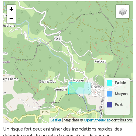
+
−
Faible
Moyen
Fort
Leaflet
|
Map data ©
OpenStreetMap
contributors
Un risque fort peut entraîner des inondations rapides, des
débordements fréquents de cours d’eau, de nappes