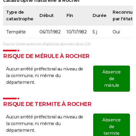
catastrophe naturelle à Rocher
Type de
Reconnue
Début
Fin
Durée
catastrophe
par l'état
Tempête
06/11/1982
10/11/1982
5 j
Oui
Source : Linternaute.com d'après les données de la CCR
RISQUE DE MÉRULE À ROCHER
Aucun arrêté préfectoral au niveau de
Absence
la commune, ni même du
de
département.
mérule
RISQUE DE TERMITE À ROCHER
Aucun arrêté préfectoral au niveau de
Absence
la commune, ni même du
de
département.
termite