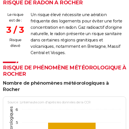
27/07/2002
1 200
0
1 200
RISQUE DE RADON À ROCHER
26/03/2002
38 200
38 200
0
Le risque
Un risque élevé nécessite une aération
est de :
fréquente des logements pour éviter une forte
07/09/2001
9 300
4 300
5 000
Malveilla
3 / 3
concentration en radon. Gaz radioactif d'origine
naturelle, le radon présente un risque sanitaire
30/06/1999
2 000
0
2 000
Involonta
Risque
dans certaines régions granitiques et
(travaux)
élevé
volcaniques, notamment en Bretagne, Massif
Central et Vosges.
09/05/1992
8 000
0
0
Accidente
RISQUE DE PHÉNOMÈNE MÉTÉOROLOGIQUE À
29/08/1989
30 000
0
0
ROCHER
01/08/1984
10 000
0
0
Involonta
Nombre de phénomènes météorologiques à
(travaux)
Rocher
24/08/1981
10 000
0
0
Source : Linternaute.com d'après les données de la CCR
6
27/01/1981
10 000
0
0
Involonta
(travaux)
5