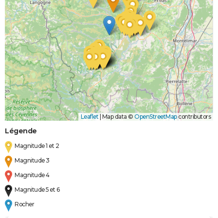
Leaflet
|
Map data ©
OpenStreetMap
contributors
Légende
Magnitude 1 et 2
Magnitude 3
Magnitude 4
Magnitude 5 et 6
Rocher