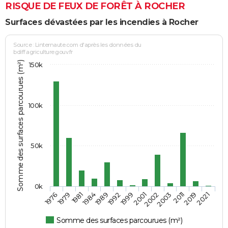
RISQUE DE FEUX DE FORÊT À ROCHER
Surfaces dévastées par les incendies à Rocher
Source : Linternaute.com d'après les données du
bdiff.agriculture.gouv.fr
Somme des surfaces parcourues (m²)
150k
100k
50k
0k
2021
1999
1976
2001
1979
2002
1981
2003
1984
2011
1989
2019
1992
Somme des surfaces parcourues (m²)