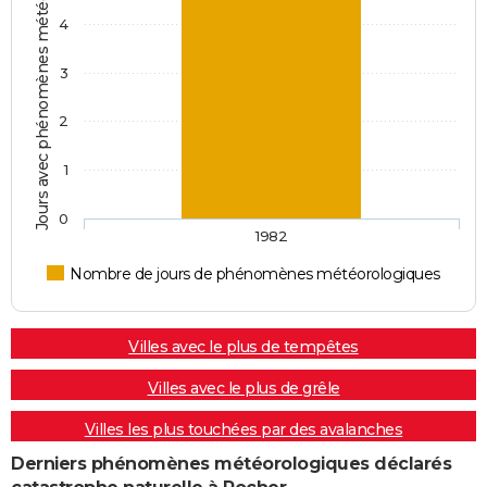
Jours avec phénomènes météorologiques
05/12/1979
10 000
0
0
Involonta
4
(travaux)
3
19/04/1979
50 000
0
0
Involonta
(travaux)
2
18/01/1976
130 000
0
0
Involonta
1
(travaux)
0
1982
Nombre de jours de phénomènes météorologiques
Villes avec le plus de tempêtes
Villes avec le plus de grêle
Villes les plus touchées par des avalanches
Derniers phénomènes météorologiques déclarés