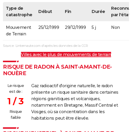
Type de
Reconnu
Début
Fin
Durée
catastrophe
par l'état
Mouvement
25/12/1999
29/12/1999
5 j
Non
de Terrain
Source : Linternaute.com d'après les données de la CCR
Villes avec le plus de mouvements de terrain
RISQUE DE RADON À SAINT-AMANT-DE-
NOUÈRE
Le risque
Gaz radioactif d'origine naturelle, le radon
est de :
présente un risque sanitaire dans certaines
1 / 3
régions granitiques et volcaniques,
notamment en Bretagne, Massif Central et
Risque
Vosges, où sa concentration dans les
faible
habitations peut être élevée.