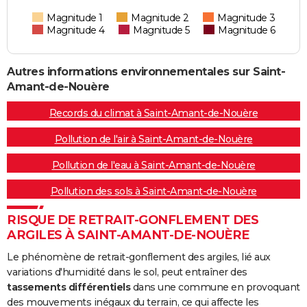
Magnitude 1
Magnitude 2
Magnitude 3
Magnitude 4
Magnitude 5
Magnitude 6
Autres informations environnementales sur Saint-
Amant-de-Nouère
Records du climat à Saint-Amant-de-Nouère
Pollution de l'air à Saint-Amant-de-Nouère
Pollution de l'eau à Saint-Amant-de-Nouère
Pollution des sols à Saint-Amant-de-Nouère
RISQUE DE RETRAIT-GONFLEMENT DES
ARGILES À SAINT-AMANT-DE-NOUÈRE
Le phénomène de retrait-gonflement des argiles, lié aux
variations d'humidité dans le sol, peut entraîner des
tassements différentiels
dans une commune en provoquant
des mouvements inégaux du terrain, ce qui affecte les