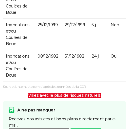
Coulées de
Boue
Inondations
25/12/1999
29/12/1999
5 j
Non
et/ou
Coulées de
Boue
Inondations
08/12/1982
31/12/1982
24 j
Oui
et/ou
Coulées de
Boue
Source : Linternaute.com d'après les données de la CCR
Villes avec le plus de risques naturels
A ne pas manquer
Recevez nos astuces et bons plans directement par e-
mail.