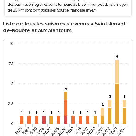
des séismes enregistrés sur le territoire de la commune et dans un rayon
de 20 km sont comptabilisés. Source : franceseisme.fr
Liste de tous les séismes survenus à Saint-Amant-
de-Nouère et aux alentours
10
8
7,5
5
4
3
3
2,5
2
1
1
1
1
1
1
1
1
1
1
0
2005
2010
2012
2021
2023
1985
1990
2002
2006
2011
2020
2022
2024
1987
1996