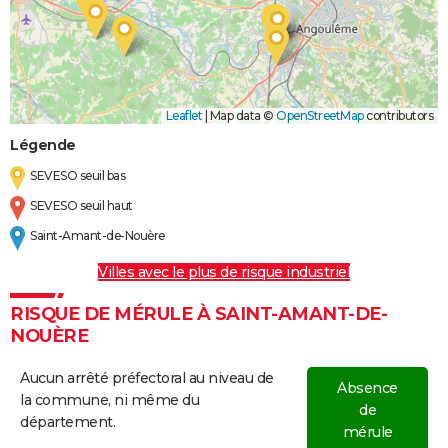
Leaflet
|
Map data ©
OpenStreetMap
contributors
Légende
SEVESO seuil bas
SEVESO seuil haut
Saint-Amant-de-Nouère
Villes avec le plus de risque industriel
RISQUE DE MÉRULE À SAINT-AMANT-DE-
NOUÈRE
Aucun arrêté préfectoral au niveau de
Absence
la commune, ni même du
de
département.
mérule