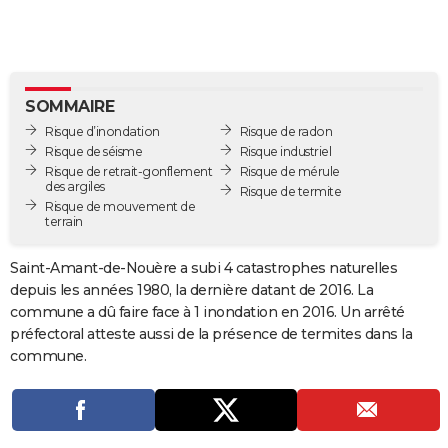
City break
Voyage de noces
Climat
Destinations
Voyage nature
Forum
+
PHOTO
GUIDES D'ACHAT
BONS PLANS
SOMMAIRE
Risque d’inondation
Risque de radon
CARTE DE VOEUX
Risque de séisme
Risque industriel
Risque de retrait-gonflement
Risque de mérule
Carte Bonne année
Carte Pâques
Carte de Noël
Carte Saint-Valentin
Carte d'anniversaire
DICTIONNAIRE
des argiles
Risque de termite
Risque de mouvement de
terrain
Biographies
Expressions
Dictionnaire
Citations
Proverbes
PROGRAMME TV
Saint-Amant-de-Nouère a subi 4 catastrophes naturelles
COPAINS D'AVANT
depuis les années 1980, la dernière datant de 2016. La
Se connecter
Collèges
Universités
Service militaire
S'inscrire
Lycées
Primaires
Entreprises
Avis de recherche
AVIS DE DÉCÈS
commune a dû faire face à 1 inondation en 2016. Un arrêté
préfectoral atteste aussi de la présence de termites dans la
FORUM
commune.
Lifestyle
Sport
Television
Cinema
Bricolage
Culture
Auto
Voyage