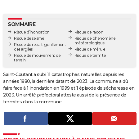
City break
Voyage de noces
Climat
Destinations
Voyage nature
Forum
+
PHOTO
GUIDES D'ACHAT
SOMMAIRE
Risque d’inondation
Risque de radon
BONS PLANS
Risque de séisme
Risque de phénomène
météorologique
Risque de retrait-gonflement
CARTE DE VOEUX
des argiles
Risque de mérule
Risque de mouvement de
Risque de termite
Carte Bonne année
Carte Pâques
Carte de Noël
Carte Saint-Valentin
Carte d'anniversaire
DICTIONNAIRE
terrain
Biographies
Expressions
Dictionnaire
Citations
Proverbes
PROGRAMME TV
Saint-Coutant a subi 11 catastrophes naturelles depuis les
années 1980, la dernière datant de 2023. La commune a dû
COPAINS D'AVANT
faire face à 1 inondation en 1999 et 1 épisode de sécheresse en
Se connecter
Collèges
Universités
Service militaire
S'inscrire
Lycées
Primaires
Entreprises
Avis de recherche
2023. Un arrêté préfectoral atteste aussi de la présence de
AVIS DE DÉCÈS
termites dans la commune.
FORUM
Lifestyle
Sport
Television
Cinema
Bricolage
Culture
Auto
Voyage