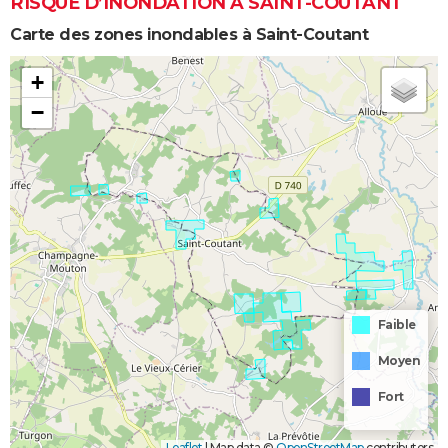
RISQUE D’INONDATION À SAINT-COUTANT
Carte des zones inondables à Saint-Coutant
+
−
Faible
Moyen
Fort
Leaflet
|
Map data ©
OpenStreetMap
contributors