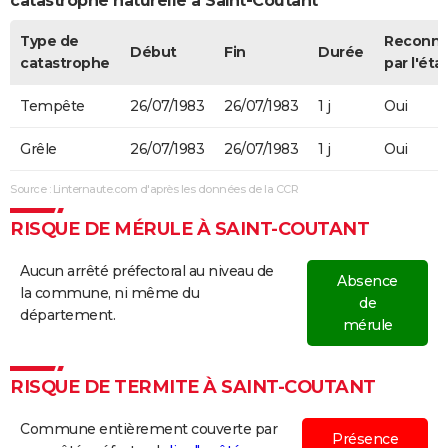
catastrophe naturelle à Saint-Coutant
Type de
Reconn
Début
Fin
Durée
catastrophe
par l'éta
Tempête
26/07/1983
26/07/1983
1 j
Oui
Grêle
26/07/1983
26/07/1983
1 j
Oui
Source : Linternaute.com d'après les données de la CCR
RISQUE DE MÉRULE À SAINT-COUTANT
Aucun arrêté préfectoral au niveau de
Absence
la commune, ni même du
de
département.
mérule
RISQUE DE TERMITE À SAINT-COUTANT
Commune entièrement couverte par
Présence