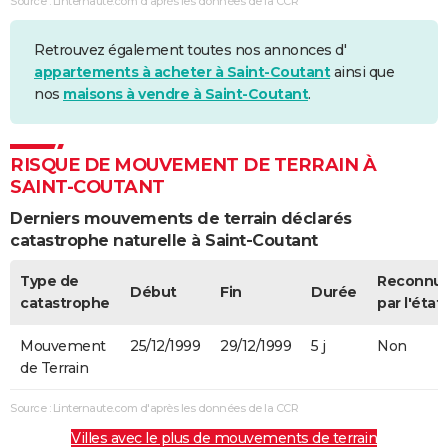
Source : Linternaute.com d'après les données de la CCR
Retrouvez également toutes nos annonces d'
appartements à acheter à Saint-Coutant
ainsi que
nos
maisons à vendre à Saint-Coutant
.
RISQUE DE MOUVEMENT DE TERRAIN À
SAINT-COUTANT
Derniers mouvements de terrain déclarés
catastrophe naturelle à Saint-Coutant
Type de
Reconnu
Début
Fin
Durée
catastrophe
par l'état
Mouvement
25/12/1999
29/12/1999
5 j
Non
de Terrain
Source : Linternaute.com d'après les données de la CCR
Villes avec le plus de mouvements de terrain