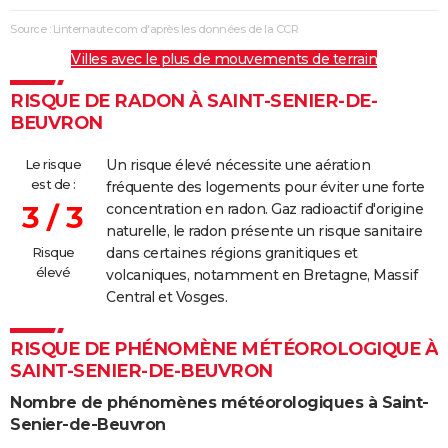
Source : Linternaute.com d'après les données de la CCR
Villes avec le plus de mouvements de terrain
RISQUE DE RADON À SAINT-SENIER-DE-
BEUVRON
Le risque
Un risque élevé nécessite une aération
est de :
fréquente des logements pour éviter une forte
3 / 3
concentration en radon. Gaz radioactif d'origine
naturelle, le radon présente un risque sanitaire
Risque
dans certaines régions granitiques et
élevé
volcaniques, notamment en Bretagne, Massif
Central et Vosges.
RISQUE DE PHÉNOMÈNE MÉTÉOROLOGIQUE À
SAINT-SENIER-DE-BEUVRON
Nombre de phénomènes météorologiques à Saint-
Senier-de-Beuvron