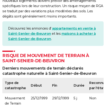
nouveaux logements doivent prévoir des aménagements
spécifiques lors de leur construction. Un risque moyen de RGA
se traduit par des variations plus modérées des sols. Les
dégâts sont généralement moins importants.
Découvrez les annonces d'
appartements en vente à
Saint-Senier-de-Beuvron
et les
maisons à acheter à
Saint-Senier-de-Beuvron
.
RISQUE DE MOUVEMENT DE TERRAIN À
SAINT-SENIER-DE-BEUVRON
Derniers mouvements de terrain déclarés
catastrophe naturelle à Saint-Senier-de-Beuvron
Type de
Reconnu
Début
Fin
Durée
catastrophe
par l'état
Mouvement
25/12/1999
29/12/1999
5 j
Non
de Terrain