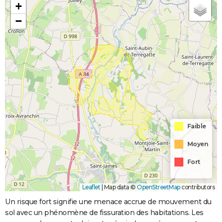
+
−
Faible
Moyen
Fort
Leaflet
|
Map data ©
OpenStreetMap
contributors
Un risque fort signifie une menace accrue de mouvement du
sol avec un phénomène de fissuration des habitations. Les