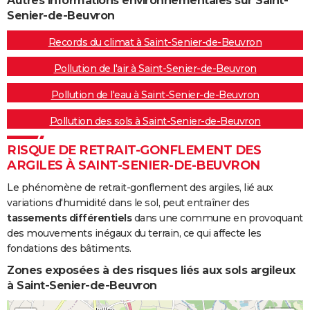
Autres informations environnementales sur Saint-
Senier-de-Beuvron
Records du climat à Saint-Senier-de-Beuvron
Pollution de l'air à Saint-Senier-de-Beuvron
Pollution de l'eau à Saint-Senier-de-Beuvron
Pollution des sols à Saint-Senier-de-Beuvron
RISQUE DE RETRAIT-GONFLEMENT DES
ARGILES À SAINT-SENIER-DE-BEUVRON
Le phénomène de retrait-gonflement des argiles, lié aux
variations d'humidité dans le sol, peut entraîner des
tassements différentiels
dans une commune en provoquant
des mouvements inégaux du terrain, ce qui affecte les
fondations des bâtiments.
Zones exposées à des risques liés aux sols argileux
à Saint-Senier-de-Beuvron