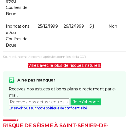
et/ou
Coulées de
Boue
Inondations
25/12/1999
29/12/1999
5 j
Non
et/ou
Coulées de
Boue
Source : Linternaute.com d'après les données de la CCR
Villes avec le plus de risques naturels
A ne pas manquer
Recevez nos astuces et bons plans directement par e-
mail.
Je m'abonne
En savoir plus sur notre politique de confidentialité
RISQUE DE SÉISME À SAINT-SENIER-DE-