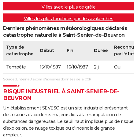
Villes avec le plus de grêle
Villes les plus touchées par des avalanches
Derniers phénomènes météorologiques déclarés
catastrophe naturelle à Saint-Senier-de-Beuvron
Type de
Reconnue
Début
Fin
Durée
catastrophe
par l'état
Tempête
15/10/1987
16/10/1987
2 j
Oui
Source : Linternaute.com d'après les données de la CCR
RISQUE INDUSTRIEL À SAINT-SENIER-DE-
BEUVRON
Un établissement SEVESO est un site industriel présentant
des risques d'accidents majeurs liés à la manipulation de
substances dangereuses. Le seuil haut implique plus de risque
d'explosion, de nuage toxique ou d'incendie de grande
ampleur.