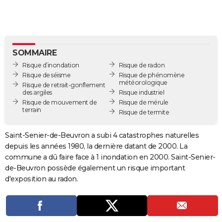
City break
Voyage de noces
Climat
Destinations
Voyage nature
Forum
+
PHOTO
GUIDES D'ACHAT
BONS PLANS
SOMMAIRE
Risque d’inondation
Risque de radon
CARTE DE VOEUX
Risque de séisme
Risque de phénomène
météorologique
Risque de retrait-gonflement
Carte Bonne année
Carte Pâques
Carte de Noël
Carte Saint-Valentin
Carte d'anniversaire
DICTIONNAIRE
des argiles
Risque industriel
Risque de mouvement de
Risque de mérule
terrain
Biographies
Expressions
Dictionnaire
Citations
Proverbes
Risque de termite
PROGRAMME TV
COPAINS D'AVANT
Saint-Senier-de-Beuvron a subi 4 catastrophes naturelles
depuis les années 1980, la dernière datant de 2000. La
Se connecter
Collèges
Universités
Service militaire
S'inscrire
Lycées
Primaires
Entreprises
Avis de recherche
AVIS DE DÉCÈS
commune a dû faire face à 1 inondation en 2000. Saint-Senier-
de-Beuvron possède également un risque important
FORUM
d'exposition au radon.
Lifestyle
Sport
Television
Cinema
Bricolage
Culture
Auto
Voyage