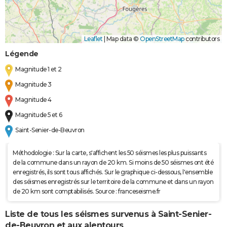
Leaflet
|
Map data ©
OpenStreetMap
contributors
Légende
Magnitude 1 et 2
Magnitude 3
Magnitude 4
Magnitude 5 et 6
Saint-Senier-de-Beuvron
Méthodologie : Sur la carte, s'affichent les 50 séismes les plus puissants
de la commune dans un rayon de 20 km. Si moins de 50 séismes ont été
enregistrés, ils sont tous affichés. Sur le graphique ci-dessous, l'ensemble
des séismes enregistrés sur le territoire de la commune et dans un rayon
de 20 km sont comptabilisés. Source : franceseisme.fr
Liste de tous les séismes survenus à Saint-Senier-
de-Beuvron et aux alentours