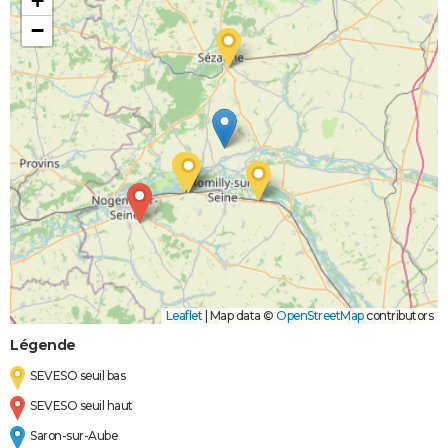
+
−
Leaflet
|
Map data ©
OpenStreetMap
contributors
Légende
SEVESO seuil bas
SEVESO seuil haut
Saron-sur-Aube