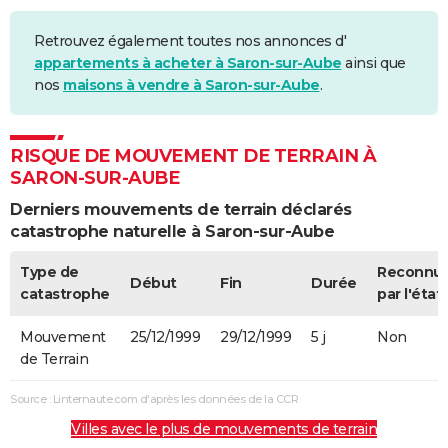
Retrouvez également toutes nos annonces d'
appartements à acheter à Saron-sur-Aube
ainsi que
nos
maisons à vendre à Saron-sur-Aube
.
RISQUE DE MOUVEMENT DE TERRAIN À
SARON-SUR-AUBE
Derniers mouvements de terrain déclarés
catastrophe naturelle à Saron-sur-Aube
Type de
Reconnu
Début
Fin
Durée
catastrophe
par l'état
Mouvement
25/12/1999
29/12/1999
5 j
Non
de Terrain
Source : Linternaute.com d'après les données de la CCR
Villes avec le plus de mouvements de terrain