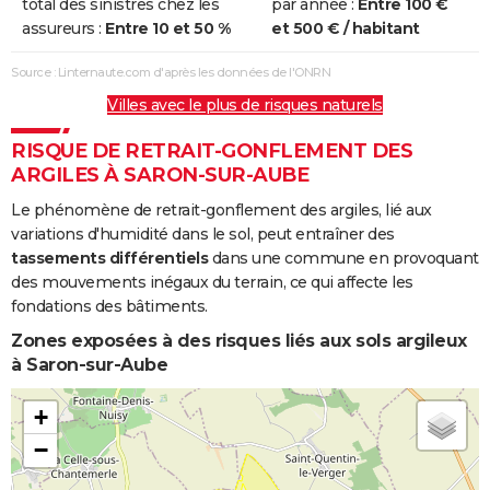
total des sinistres chez les
par année :
Entre 100 €
assureurs :
Entre 10 et 50 %
et 500 € / habitant
Source : Linternaute.com d'après les données de l'ONRN
Villes avec le plus de risques naturels
RISQUE DE RETRAIT-GONFLEMENT DES
ARGILES À SARON-SUR-AUBE
Le phénomène de retrait-gonflement des argiles, lié aux
variations d'humidité dans le sol, peut entraîner des
tassements différentiels
dans une commune en provoquant
des mouvements inégaux du terrain, ce qui affecte les
fondations des bâtiments.
Zones exposées à des risques liés aux sols argileux
à Saron-sur-Aube
+
−