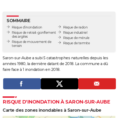
City break
Voyage de noces
Climat
Destinations
Voyage nature
Forum
+
PHOTO
GUIDES D'ACHAT
SOMMAIRE
Risque d’inondation
Risque de radon
BONS PLANS
Risque de retrait-gonflement
Risque industriel
des argiles
Risque de mérule
CARTE DE VOEUX
Risque de mouvement de
Risque de termite
terrain
Carte Bonne année
Carte Pâques
Carte de Noël
Carte Saint-Valentin
Carte d'anniversaire
DICTIONNAIRE
Saron-sur-Aube a subi 5 catastrophes naturelles depuis les
Biographies
Expressions
Dictionnaire
Citations
Proverbes
PROGRAMME TV
années 1980, la dernière datant de 2018. La commune a dû
faire face à 1 inondation en 2018.
COPAINS D'AVANT
Se connecter
Collèges
Universités
Service militaire
S'inscrire
Lycées
Primaires
Entreprises
Avis de recherche
AVIS DE DÉCÈS
FORUM
RISQUE D’INONDATION À SARON-SUR-AUBE
Lifestyle
Sport
Television
Cinema
Bricolage
Culture
Auto
Voyage
Carte des zones inondables à Saron-sur-Aube