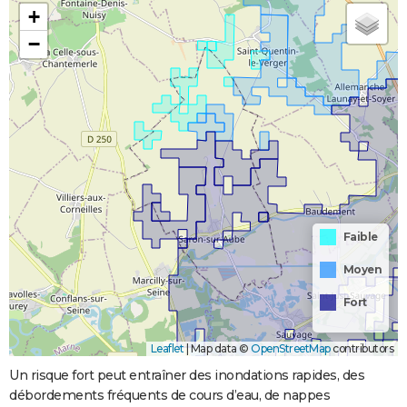
+
−
Faible
Moyen
Fort
Leaflet
|
Map data ©
OpenStreetMap
contributors
Un risque fort peut entraîner des inondations rapides, des
débordements fréquents de cours d’eau, de nappes