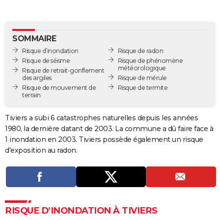
City break
Voyage de noces
Climat
Destinations
Voyage nature
Forum
+
PHOTO
GUIDES D'ACHAT
SOMMAIRE
Risque d’inondation
Risque de radon
BONS PLANS
Risque de séisme
Risque de phénomène
météorologique
Risque de retrait-gonflement
CARTE DE VOEUX
des argiles
Risque de mérule
Risque de mouvement de
Risque de termite
Carte Bonne année
Carte Pâques
Carte de Noël
Carte Saint-Valentin
Carte d'anniversaire
DICTIONNAIRE
terrain
Biographies
Expressions
Dictionnaire
Citations
Proverbes
PROGRAMME TV
Tiviers a subi 6 catastrophes naturelles depuis les années
1980, la dernière datant de 2003. La commune a dû faire face à
COPAINS D'AVANT
1 inondation en 2003. Tiviers possède également un risque
Se connecter
Collèges
Universités
Service militaire
S'inscrire
Lycées
Primaires
Entreprises
Avis de recherche
d'exposition au radon.
AVIS DE DÉCÈS
FORUM
Lifestyle
Sport
Television
Cinema
Bricolage
Culture
Auto
Voyage
RISQUE D’INONDATION À TIVIERS