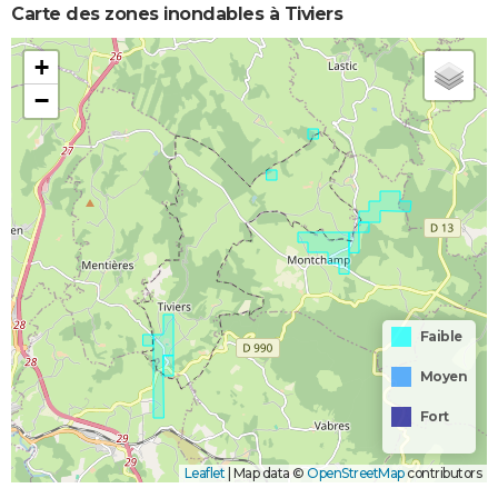
Carte des zones inondables à Tiviers
+
−
Faible
Moyen
Fort
Leaflet
|
Map data ©
OpenStreetMap
contributors