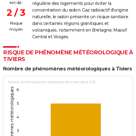
est de :
régulière des logements pour éviter la
2 / 3
concentration du radon. Gaz radioactif d'origine
naturelle, le radon présente un risque sanitaire
Risque
dans certaines régions granitiques et
moyen
volcaniques, notamment en Bretagne, Massif
Central et Vosges.
RISQUE DE PHÉNOMÈNE MÉTÉOROLOGIQUE À
TIVIERS
Nombre de phénomènes météorologiques à Tiviers
Source : Linternaute.com d'après les données de la CCR
Jours avec phénomènes météorologiques
6
5
4
3