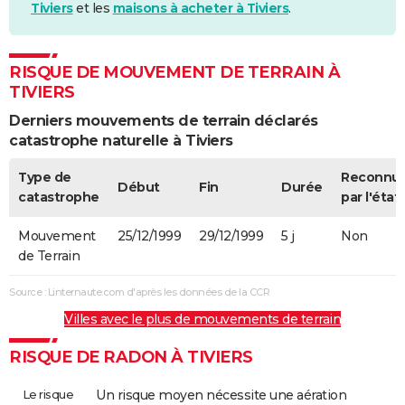
Tiviers
et les
maisons à acheter à Tiviers
.
RISQUE DE MOUVEMENT DE TERRAIN À
TIVIERS
Derniers mouvements de terrain déclarés
catastrophe naturelle à Tiviers
Type de
Reconnu
Début
Fin
Durée
catastrophe
par l'état
Mouvement
25/12/1999
29/12/1999
5 j
Non
de Terrain
Source : Linternaute.com d'après les données de la CCR
Villes avec le plus de mouvements de terrain
RISQUE DE RADON À TIVIERS
Le risque
Un risque moyen nécessite une aération