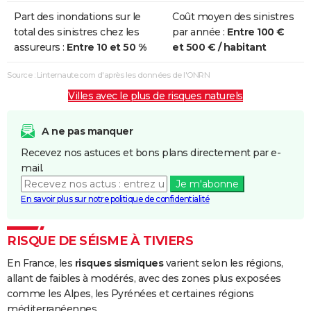
Part des inondations sur le
Coût moyen des sinistres
total des sinistres chez les
par année :
Entre 100 €
assureurs :
Entre 10 et 50 %
et 500 € / habitant
Source : Linternaute.com d'après les données de l'ONRN
Villes avec le plus de risques naturels
A ne pas manquer
Recevez nos astuces et bons plans directement par e-
mail.
Je m'abonne
En savoir plus sur notre politique de confidentialité
RISQUE DE SÉISME À TIVIERS
En France, les
risques sismiques
varient selon les régions,
allant de faibles à modérés, avec des zones plus exposées
comme les Alpes, les Pyrénées et certaines régions
méditerranéennes.