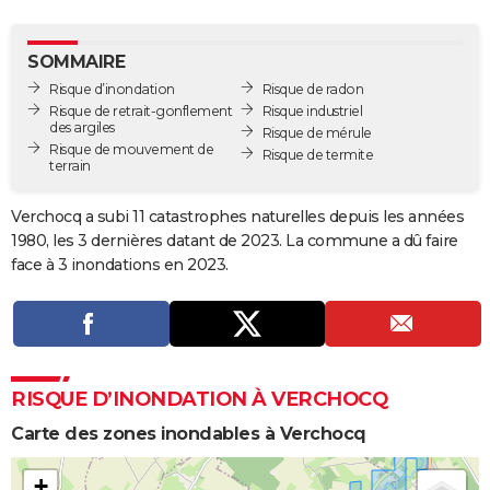
City break
Voyage de noces
Climat
Destinations
Voyage nature
Forum
+
PHOTO
SOMMAIRE
GUIDES D'ACHAT
Risque d’inondation
Risque de radon
Risque de retrait-gonflement
Risque industriel
BONS PLANS
des argiles
Risque de mérule
Risque de mouvement de
Risque de termite
CARTE DE VOEUX
terrain
Carte Bonne année
Carte Pâques
Carte de Noël
Carte Saint-Valentin
Carte d'anniversaire
DICTIONNAIRE
Verchocq a subi 11 catastrophes naturelles depuis les années
1980, les 3 dernières datant de 2023. La commune a dû faire
Biographies
Expressions
Dictionnaire
Citations
Proverbes
PROGRAMME TV
face à 3 inondations en 2023.
COPAINS D'AVANT
Se connecter
Collèges
Universités
Service militaire
S'inscrire
Lycées
Primaires
Entreprises
Avis de recherche
AVIS DE DÉCÈS
FORUM
RISQUE D’INONDATION À VERCHOCQ
Lifestyle
Sport
Television
Cinema
Bricolage
Culture
Auto
Voyage
Carte des zones inondables à Verchocq
+