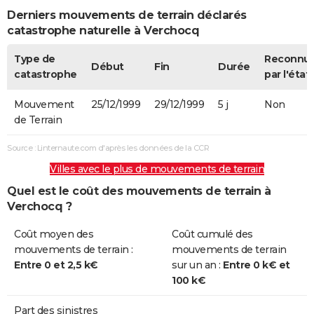
Derniers mouvements de terrain déclarés
catastrophe naturelle à Verchocq
Type de
Reconnu
Début
Fin
Durée
catastrophe
par l'état
Mouvement
25/12/1999
29/12/1999
5 j
Non
de Terrain
Source : Linternaute.com d'après les données de la CCR
Villes avec le plus de mouvements de terrain
Quel est le coût des mouvements de terrain à
Verchocq ?
Coût moyen des
Coût cumulé des
mouvements de terrain :
mouvements de terrain
Entre 0 et 2,5 k€
sur un an :
Entre 0 k€ et
100 k€
Part des sinistres