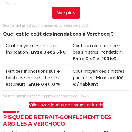
Boue
Inondations
02/11/2023
12/11/2023
11 j
Oui
et/ou
Source : Linternaute.com d'après les données de la CCR
Coulées de
Quel est le coût des inondations à Verchocq ?
Boue
Coût moyen des sinistres
Coût cumulé par année
Inondations
17/06/2016
17/06/2016
1 j
Non
inondation :
Entre 0 et 2,5 k€
des sinistres inondation :
et/ou
Entre 0 k€ et 100 k€
Coulées de
Boue
Part des inondations sur le
Coût moyen des sinistres
total des sinistres chez les
par année :
Moins de 100
Inondations
25/12/1999
29/12/1999
5 j
Non
assureurs :
Entre 0 et 10 %
€ / habitant
et/ou
Coulées de
Source : Linternaute.com d'après les données de l'ONRN
Boue
Villes avec le plus de risques naturels
Inondations
31/10/1998
01/11/1998
2 j
Oui
RISQUE DE RETRAIT-GONFLEMENT DES
et/ou
ARGILES À VERCHOCQ
Coulées de