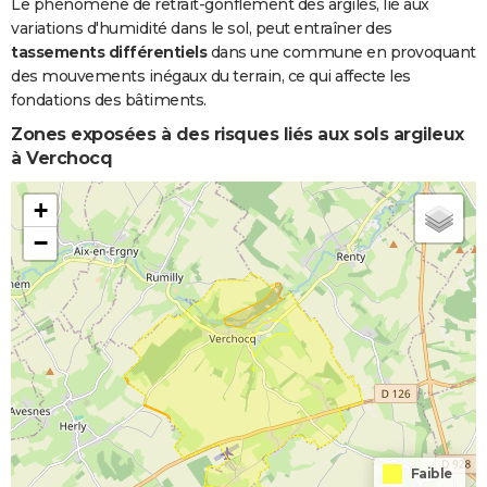
Boue
Le phénomène de retrait-gonflement des argiles, lié aux
variations d'humidité dans le sol, peut entraîner des
Inondations
17/01/1995
05/02/1995
20 j
Oui
tassements différentiels
dans une commune en provoquant
et/ou
des mouvements inégaux du terrain, ce qui affecte les
Coulées de
fondations des bâtiments.
Boue
Zones exposées à des risques liés aux sols argileux
à Verchocq
Inondations
25/12/1994
31/12/1994
7 j
Oui
et/ou
+
Coulées de
Boue
−
Inondations
08/12/1994
09/12/1994
2 j
Oui
et/ou
Coulées de
Boue
Inondations
19/12/1993
02/01/1994
15 j
Oui
et/ou
Coulées de
Faible
Boue