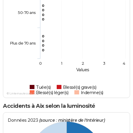
0
0
50-70 ans
0
0
0
0
Plus de 70 ans
0
0
0
1
2
3
4
Values
Tuée(s)
Blessé(s) grave(s)
Blessé(s) léger(s)
Indemne(s)
© Linternaute.com 2026
Accidents à Aix selon la luminosité
Données 2023
(source : ministère de l'Intérieur)