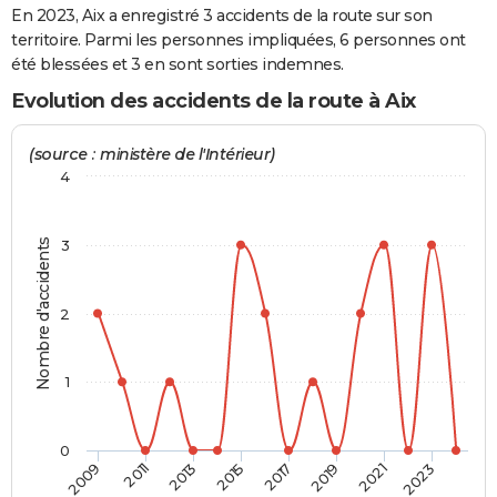
En 2023, Aix a enregistré 3 accidents de la route sur son
City break
Voyage de noces
Climat
Destinations
Voyage nature
Forum
+
PHOTO
territoire. Parmi les personnes impliquées, 6 personnes ont
été blessées et 3 en sont sorties indemnes.
GUIDES D'ACHAT
Evolution des accidents de la route à Aix
BONS PLANS
(source : ministère de l'Intérieur)
CARTE DE VOEUX
4
Carte Bonne année
Carte Pâques
Carte de Noël
Carte Saint-Valentin
Carte d'anniversaire
DICTIONNAIRE
Nombre d'accidents
3
Biographies
Expressions
Dictionnaire
Citations
Proverbes
PROGRAMME TV
COPAINS D'AVANT
2
Se connecter
Collèges
Universités
Service militaire
S'inscrire
Lycées
Primaires
Entreprises
Avis de recherche
AVIS DE DÉCÈS
1
FORUM
Lifestyle
Sport
Television
Cinema
Bricolage
Culture
Auto
Voyage
0
2009
2011
2013
2015
2017
2019
2021
2023