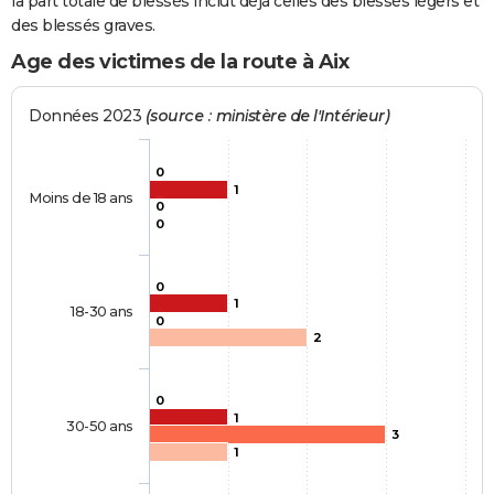
la part totale de blessés inclut déjà celles des blessés légers et
des blessés graves.
Age des victimes de la route à Aix
Données 2023
(source : ministère de l'Intérieur)
0
1
Moins de 18 ans
0
0
0
1
18-30 ans
0
2
0
1
30-50 ans
3
1