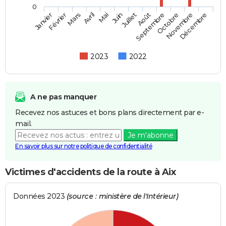
0
Février
Mai
Août
Novembre
Mars
Juin
Septembre
Décembre
Janvier
Avril
Juillet
Octobre
2023
2022
A ne pas manquer
Recevez nos astuces et bons plans directement par e-
mail.
Je m'abonne
En savoir plus sur notre politique de confidentialité
Victimes d'accidents de la route à Aix
Données 2023
(source : ministère de l'Intérieur)