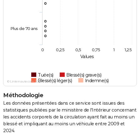
0
0
0
Plus de 70 ans
0
0
0
0,25
0,5
0,75
1
1,25
Values
Tuée(s)
Blessé(s) grave(s)
Blessé(s) léger(s)
Indemne(s)
© Linternaute.com 2026
Méthodologie
Les données présentées dans ce service sont issues des
statistiques publiées par le ministère de l'Intérieur concernant
les accidents corporels de la circulation ayant fait au moins un
blessé et impliquant au moins un véhicule entre 2009 et
2024.