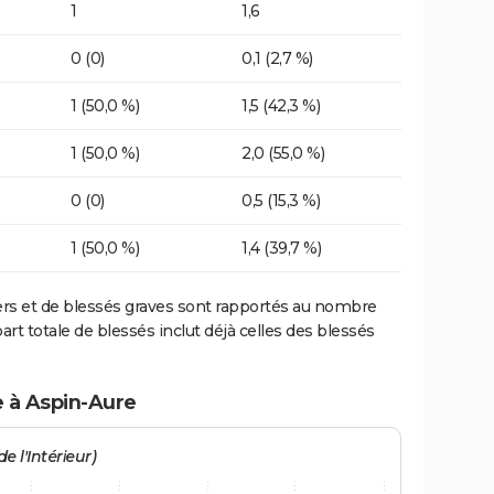
1
1,6
0 (0)
0,1 (2,7 %)
1 (50,0 %)
1,5 (42,3 %)
1 (50,0 %)
2,0 (55,0 %)
0 (0)
0,5 (15,3 %)
1 (50,0 %)
1,4 (39,7 %)
ers et de blessés graves sont rapportés au nombre
art totale de blessés inclut déjà celles des blessés
e à Aspin-Aure
e l'Intérieur)