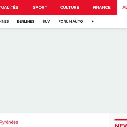
TUALITÉS
SPORT
CULTURE
FINANCE
A
DINES
BERLINES
SUV
FORUM AUTO
+
Pyrénées
NEW