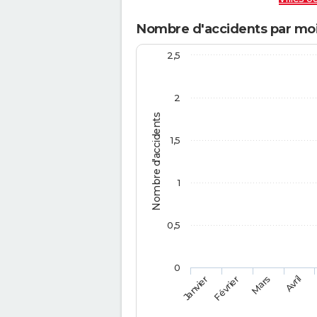
Nombre d'accidents par moi
2,5
2
Nombre d'accidents
1,5
1
0,5
0
Février
Mars
Janvier
Avril