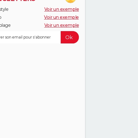
style
Voir un exemple
o
Voir un exemple
olage
Voir un exemple