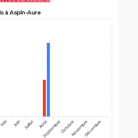
s à Aspin-Aure
Mai
Août
Novembre
Juin
Septembre
Décembre
Juillet
Octobre