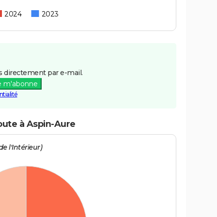
2024
2023
 directement par e-mail.
e m'abonne
tialité
route à Aspin-Aure
e l'Intérieur)