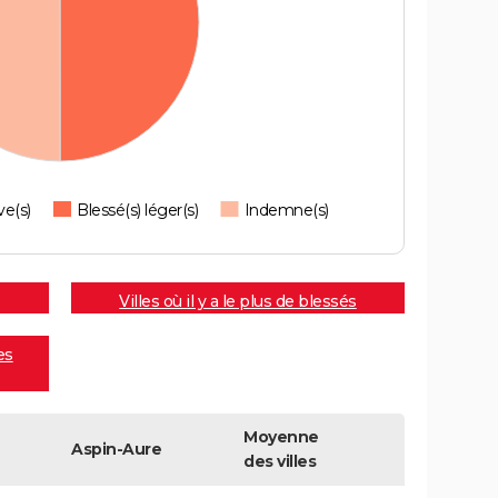
ve(s)
Blessé(s) léger(s)
Indemne(s)
Villes où il y a le plus de blessés
es
Moyenne
Aspin-Aure
des villes