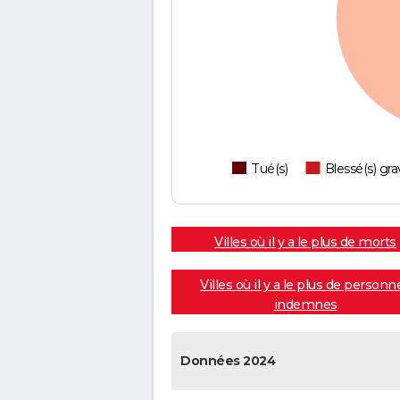
Tué(s)
Blessé(s) gra
Villes où il y a le plus de morts
Villes où il y a le plus de personn
indemnes
Données 2024