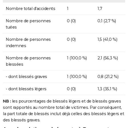
Nombre total d'accidents
1
1,7
Nombre de personnes
0 (0)
0,1 (2,7 %)
tuées
Nombre de personnes
0 (0)
1,5 (41,0 %)
indemnes
Nombre de personnes
1 (100,0 %)
2,1 (56,3 %)
blessées
- dont blessés graves
1 (100,0 %)
0,8 (21,2 %)
- dont blessés légers
0 (0)
1,3 (35,1 %)
NB :
les pourcentages de blessés légers et de blessés graves
sont rapportés au nombre total de victimes. Par conséquent,
la part totale de blessés inclut déjà celles des blessés légers et
des blessés graves.