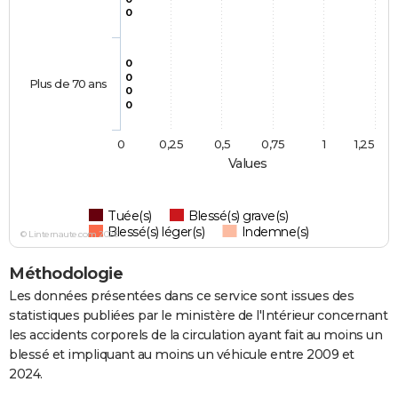
0
0
0
Plus de 70 ans
0
0
0
0,25
0,5
0,75
1
1,25
Values
Tuée(s)
Blessé(s) grave(s)
Blessé(s) léger(s)
Indemne(s)
© Linternaute.com 2026
Méthodologie
Les données présentées dans ce service sont issues des
statistiques publiées par le ministère de l'Intérieur concernant
les accidents corporels de la circulation ayant fait au moins un
blessé et impliquant au moins un véhicule entre 2009 et
2024.