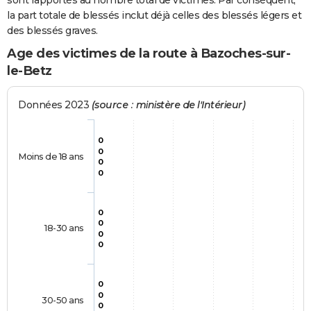
sont rapportés au nombre total de victimes. Par conséquent,
la part totale de blessés inclut déjà celles des blessés légers et
des blessés graves.
Age des victimes de la route à Bazoches-sur-
le-Betz
Données 2023
(source : ministère de l'Intérieur)
0
0
Moins de 18 ans
0
0
0
0
18-30 ans
0
0
0
0
30-50 ans
0