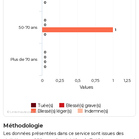
0
0
0
50-70 ans
1
0
0
0
Plus de 70 ans
0
0
0
0,25
0,5
0,75
1
1,25
Values
Tuée(s)
Blessé(s) grave(s)
Blessé(s) léger(s)
Indemne(s)
© Linternaute.com 2026
Méthodologie
Les données présentées dans ce service sont issues des