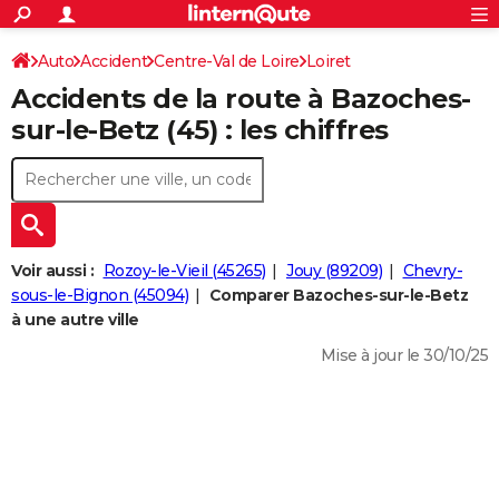
ACTUALITÉS
Connexion
S'inscrire
Auto
Accident
Centre-Val de Loire
Loiret
Rechercher
Société
Education
Villes
Politique
Faits Divers
Monde
+
SPORT
Accidents de la route à Bazoches-
Football
Cyclisme
Forum
Coupe du monde 2026
Tennis
Rugby
CULTURE
sur-le-Betz (45) : les chiffres
TNT
Cinéma
Musique
Programme TV
Streaming
Sorties cinéma
+
FINANCE
Impôts
Immobilier
Banque
Crédit
Retraite
Epargne
Risques naturels par ville
Assurance
AUTO
Réserver un essai
Berlines
Forum auto
Essais
Citadines
SUV
+
HIGH-TECH
Voir aussi :
Rozoy-le-Vieil (45265)
Jouy (89209)
Chevry-
Meilleur smartphone
Ordinateurs
Guide high-tech
Mobiles
Internet
Jeux vidéo
+
sous-le-Bignon (45094)
Comparer Bazoches-sur-le-Betz
BRICOLAGE
à une autre ville
Aménagement intérieur
Cuisine
Jardinage
+
Forum
Extérieur
Salle de bains
Rangement
WEEK-END
Mise à jour le 30/10/25
Escapades
Expositions
Week-end nature
Guides de France
Patrimoine
Musées
+
LIFESTYLE
Bien-être
Mode
+
Art de vivre
Loisirs
Modes de vie
SANTE
Guide de la santé
Médicaments
+
Alimentation
Maladies
Sommeil
VOYAGE