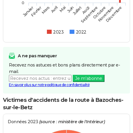
0
Février
Mai
Août
Novembre
Mars
Juin
Septembre
Décembre
Janvier
Avril
Juillet
Octobre
2023
2022
A ne pas manquer
Recevez nos astuces et bons plans directement par e-
mail.
Je m'abonne
En savoir plus sur notre politique de confidentialité
Victimes d'accidents de la route à Bazoches-
sur-le-Betz
Données 2023
(source : ministère de l'Intérieur)