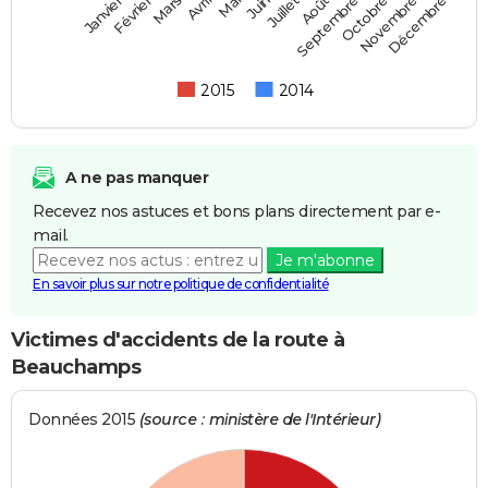
Février
Mai
Août
Novembre
Mars
Juin
Septembre
Décembre
Janvier
Avril
Juillet
Octobre
2015
2014
A ne pas manquer
Recevez nos astuces et bons plans directement par e-
mail.
Je m'abonne
En savoir plus sur notre politique de confidentialité
Victimes d'accidents de la route à
Beauchamps
Données 2015
(source : ministère de l'Intérieur)