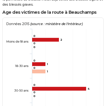
des blessés graves.
Age des victimes de la route à Beauchamps
Données 2015
(source : ministère de l'Intérieur)
0
2
Moins de 18 ans
0
0
0
1
18-30 ans
0
1
0
4
30-50 ans
0
0