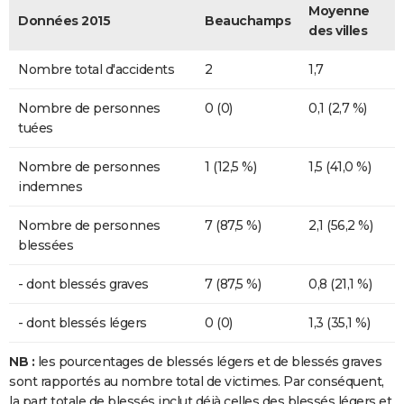
Moyenne
Données 2015
Beauchamps
des villes
Nombre total d'accidents
2
1,7
Nombre de personnes
0 (0)
0,1 (2,7 %)
tuées
Nombre de personnes
1 (12,5 %)
1,5 (41,0 %)
indemnes
Nombre de personnes
7 (87,5 %)
2,1 (56,2 %)
blessées
- dont blessés graves
7 (87,5 %)
0,8 (21,1 %)
- dont blessés légers
0 (0)
1,3 (35,1 %)
NB :
les pourcentages de blessés légers et de blessés graves
sont rapportés au nombre total de victimes. Par conséquent,
la part totale de blessés inclut déjà celles des blessés légers et