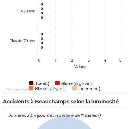
0
0
50-70 ans
0
0
0
0
Plus de 70 ans
0
0
0
1
2
3
4
5
Values
Tuée(s)
Blessé(s) grave(s)
Blessé(s) léger(s)
Indemne(s)
© Linternaute.com 2026
Accidents à Beauchamps selon la luminosité
Données 2015
(source : ministère de l'Intérieur)