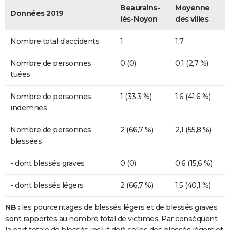
Beaurains-
Moyenne
Données 2019
lès-Noyon
des villes
Nombre total d'accidents
1
1,7
Nombre de personnes
0 (0)
0,1 (2,7 %)
tuées
Nombre de personnes
1 (33,3 %)
1,6 (41,6 %)
indemnes
Nombre de personnes
2 (66,7 %)
2,1 (55,8 %)
blessées
- dont blessés graves
0 (0)
0,6 (15,6 %)
- dont blessés légers
2 (66,7 %)
1,5 (40,1 %)
NB :
les pourcentages de blessés légers et de blessés graves
sont rapportés au nombre total de victimes. Par conséquent,