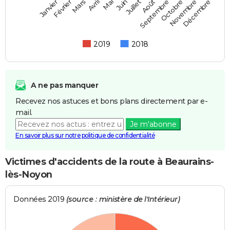
Février
Mai
Août
Novembre
Mars
Juin
Septembre
Décembre
Janvier
Avril
Juillet
Octobre
2019
2018
A ne pas manquer
Recevez nos astuces et bons plans directement par e-
mail.
Je m'abonne
En savoir plus sur notre politique de confidentialité
Victimes d'accidents de la route à Beaurains-
lès-Noyon
Données 2019
(source : ministère de l'Intérieur)