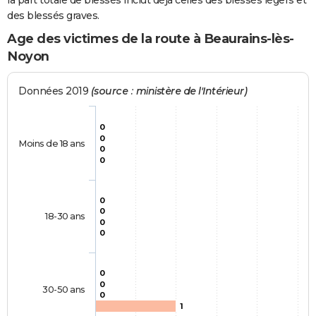
la part totale de blessés inclut déjà celles des blessés légers et
des blessés graves.
Age des victimes de la route à Beaurains-lès-
Noyon
Données 2019
(source : ministère de l'Intérieur)
0
0
Moins de 18 ans
0
0
0
0
18-30 ans
0
0
0
0
30-50 ans
0
1