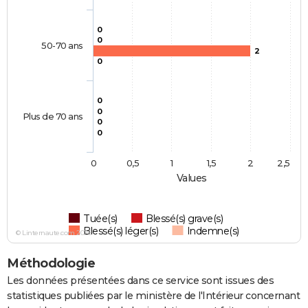
0
0
50-70 ans
2
0
0
0
Plus de 70 ans
0
0
0
0,5
1
1,5
2
2,5
Values
Tuée(s)
Blessé(s) grave(s)
Blessé(s) léger(s)
Indemne(s)
© Linternaute.com 2026
Méthodologie
Les données présentées dans ce service sont issues des
statistiques publiées par le ministère de l'Intérieur concernant