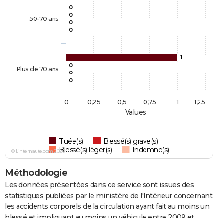
0
0
50-70 ans
0
0
1
0
Plus de 70 ans
0
0
0
0,25
0,5
0,75
1
1,25
Values
Tuée(s)
Blessé(s) grave(s)
Blessé(s) léger(s)
Indemne(s)
© Linternaute.com 2026
Méthodologie
Les données présentées dans ce service sont issues des
statistiques publiées par le ministère de l'Intérieur concernant
les accidents corporels de la circulation ayant fait au moins un
blessé et impliquant au moins un véhicule entre 2009 et