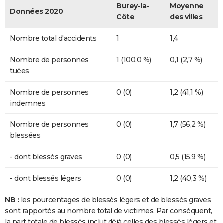
Burey-la-
Moyenne
Données 2020
Côte
des villes
Nombre total d'accidents
1
1,4
Nombre de personnes
1 (100,0 %)
0,1 (2,7 %)
tuées
Nombre de personnes
0 (0)
1,2 (41,1 %)
indemnes
Nombre de personnes
0 (0)
1,7 (56,2 %)
blessées
- dont blessés graves
0 (0)
0,5 (15,9 %)
- dont blessés légers
0 (0)
1,2 (40,3 %)
NB :
les pourcentages de blessés légers et de blessés graves
sont rapportés au nombre total de victimes. Par conséquent,
la part totale de blessés inclut déjà celles des blessés légers et