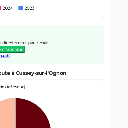
2024
2023
 directement par e-mail.
e m'abonne
tialité
route à Cussey-sur-l'Ognon
e l'Intérieur)