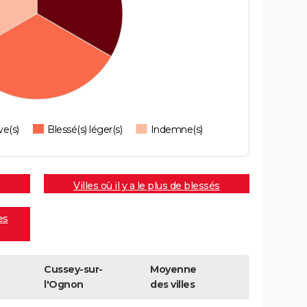
ve(s)
Blessé(s) léger(s)
Indemne(s)
Villes où il y a le plus de blessés
es
Cussey-sur-
Moyenne
l'Ognon
des villes