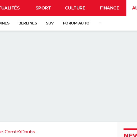
TUALITÉS
SPORT
CULTURE
FINANCE
A
DINES
BERLINES
SUV
FORUM AUTO
+
he-Comté
Doubs
NEW