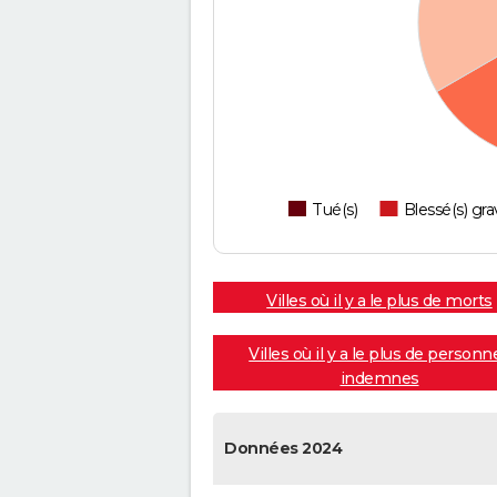
Tué(s)
Blessé(s) gra
Villes où il y a le plus de morts
Villes où il y a le plus de personn
indemnes
Données 2024