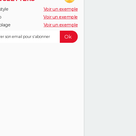
style
Voir un exemple
o
Voir un exemple
olage
Voir un exemple