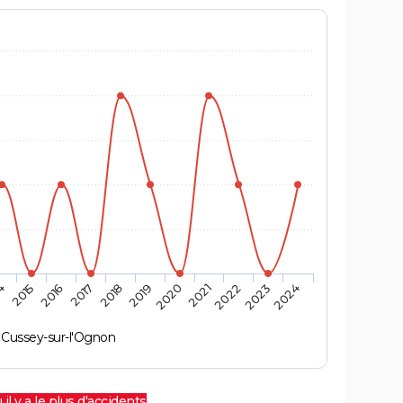
4
2015
2016
2017
2018
2019
2020
2021
2022
2023
2024
Cussey-sur-l'Ognon
 il y a le plus d'accidents