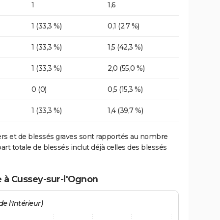
1
1,6
1 (33,3 %)
0,1 (2,7 %)
1 (33,3 %)
1,5 (42,3 %)
1 (33,3 %)
2,0 (55,0 %)
0 (0)
0,5 (15,3 %)
1 (33,3 %)
1,4 (39,7 %)
ers et de blessés graves sont rapportés au nombre
art totale de blessés inclut déjà celles des blessés
e à Cussey-sur-l'Ognon
e l'Intérieur)