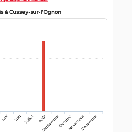
s à Cussey-sur-l'Ognon
Mai
Août
Novembre
Juin
Septembre
Décembre
Juillet
Octobre