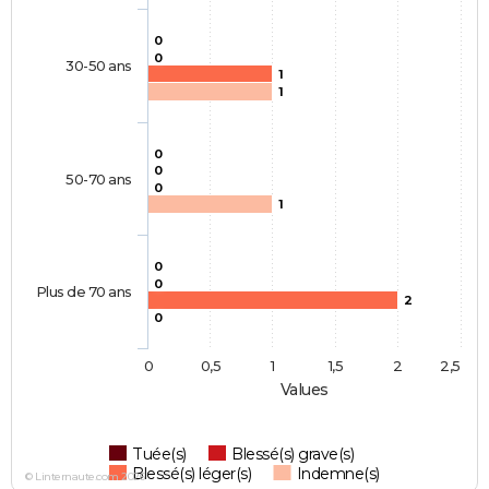
0
0
30-50 ans
1
1
0
0
50-70 ans
0
1
0
0
Plus de 70 ans
2
0
0
0,5
1
1,5
2
2,5
Values
Tuée(s)
Blessé(s) grave(s)
Blessé(s) léger(s)
Indemne(s)
© Linternaute.com 2026