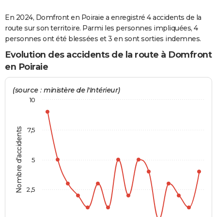
City break
Voyage de noces
Climat
Destinations
Voyage nature
Forum
+
PHOTO
En 2024, Domfront en Poiraie a enregistré 4 accidents de la
route sur son territoire. Parmi les personnes impliquées, 4
GUIDES D'ACHAT
personnes ont été blessées et 3 en sont sorties indemnes.
BONS PLANS
Evolution des accidents de la route à Domfront
en Poiraie
CARTE DE VOEUX
Carte Bonne année
Carte Pâques
Carte de Noël
Carte Saint-Valentin
Carte d'anniversaire
(source : ministère de l'Intérieur)
DICTIONNAIRE
10
Biographies
Expressions
Dictionnaire
Citations
Proverbes
PROGRAMME TV
COPAINS D'AVANT
Nombre d'accidents
7,5
Se connecter
Collèges
Universités
Service militaire
S'inscrire
Lycées
Primaires
Entreprises
Avis de recherche
AVIS DE DÉCÈS
5
FORUM
Lifestyle
Sport
Television
Cinema
Bricolage
Culture
Auto
Voyage
2,5