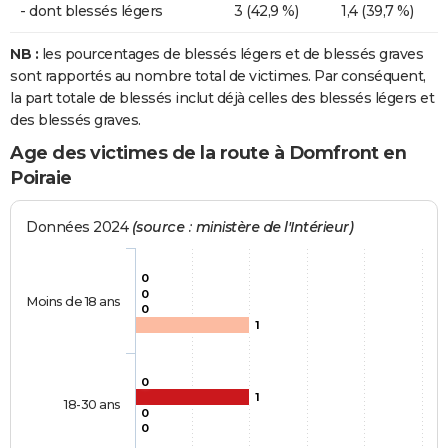
- dont blessés légers
3 (42,9 %)
1,4 (39,7 %)
NB :
les pourcentages de blessés légers et de blessés graves
sont rapportés au nombre total de victimes. Par conséquent,
la part totale de blessés inclut déjà celles des blessés légers et
des blessés graves.
Age des victimes de la route à Domfront en
Poiraie
Données 2024
(source : ministère de l'Intérieur)
0
0
Moins de 18 ans
0
1
0
1
18-30 ans
0
0