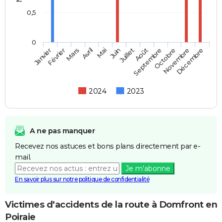
0,5
0
Février
Mai
Août
Novembre
Mars
Juin
Septembre
Décembre
Janvier
Avril
Juillet
Octobre
2024
2023
A ne pas manquer
Recevez nos astuces et bons plans directement par e-
mail.
Je m'abonne
En savoir plus sur notre politique de confidentialité
Victimes d'accidents de la route à Domfront en
Poiraie