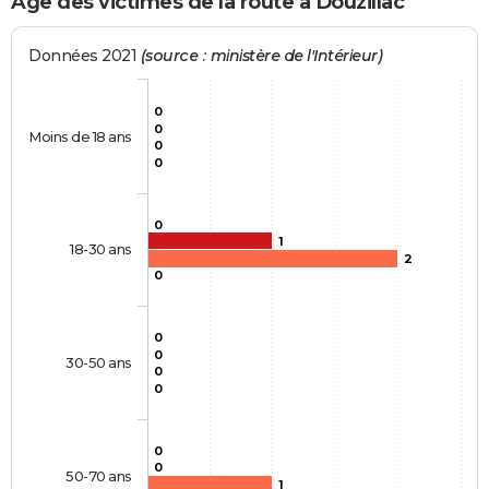
Age des victimes de la route à Douzillac
Données 2021
(source : ministère de l'Intérieur)
0
0
Moins de 18 ans
0
0
0
1
18-30 ans
2
0
0
0
30-50 ans
0
0
0
0
50-70 ans
1