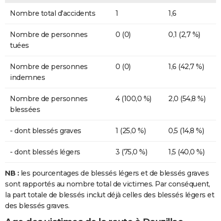
Nombre total d'accidents
1
1,6
Nombre de personnes
0 (0)
0,1 (2,7 %)
tuées
Nombre de personnes
0 (0)
1,6 (42,7 %)
indemnes
Nombre de personnes
4 (100,0 %)
2,0 (54,8 %)
blessées
- dont blessés graves
1 (25,0 %)
0,5 (14,8 %)
- dont blessés légers
3 (75,0 %)
1,5 (40,0 %)
NB :
les pourcentages de blessés légers et de blessés graves
sont rapportés au nombre total de victimes. Par conséquent,
la part totale de blessés inclut déjà celles des blessés légers et
des blessés graves.