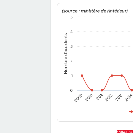
(source : ministère de l'Intérieur)
5
4
Nombre d'accidents
3
2
1
0
2009
2010
2011
2012
2013
201
Villes où