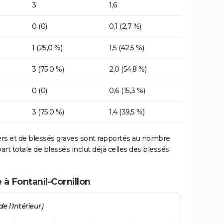
3
1,6
0 (0)
0,1 (2,7 %)
1 (25,0 %)
1,5 (42,5 %)
3 (75,0 %)
2,0 (54,8 %)
0 (0)
0,6 (15,3 %)
3 (75,0 %)
1,4 (39,5 %)
ers et de blessés graves sont rapportés au nombre
art totale de blessés inclut déjà celles des blessés
 à Fontanil-Cornillon
e l'Intérieur)