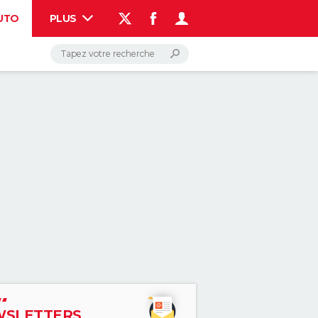
UTO
PLUS
AUTO
HIGH-TECH
BRICOLAGE
WEEK-END
LIFESTYLE
SANTE
VOYAGE
PHOTO
GUIDES D'ACHAT
BONS PLANS
CARTE DE VOEUX
DICTIONNAIRE
PROGRAMME TV
COPAINS D'AVANT
AVIS DE DÉCÈS
FORUM
Connexion
S'inscrire
Rechercher
SLETTERS