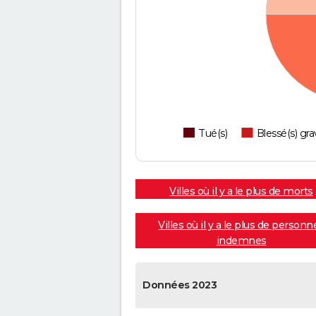
Tué(s)
Blessé(s) gra
Villes où il y a le plus de morts
Villes où il y a le plus de personn
indemnes
Données 2023