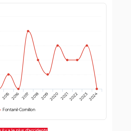
4
2015
2016
2017
2018
2019
2020
2021
2022
2023
2024
Fontanil-Cornillon
 il y a le plus d'accidents