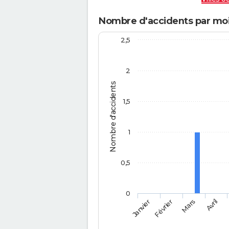
Nombre d'accidents par mois
2,5
2
Nombre d'accidents
1,5
1
0,5
0
Février
Mars
Janvier
Avril