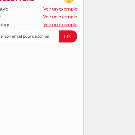
style
Voir un exemple
o
Voir un exemple
olage
Voir un exemple