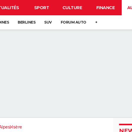
TUALITÉS
SPORT
CULTURE
FINANCE
A
DINES
BERLINES
SUV
FORUM AUTO
+
Alpes
Isère
NEW