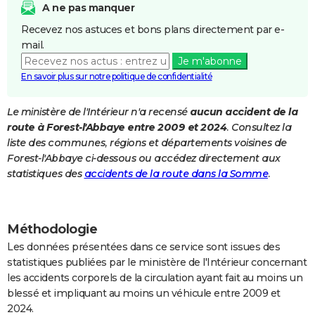
A ne pas manquer
City break
Voyage de noces
Climat
Destinations
Voyage nature
Forum
+
PHOTO
Recevez nos astuces et bons plans directement par e-
mail.
GUIDES D'ACHAT
Je m'abonne
BONS PLANS
En savoir plus sur notre politique de confidentialité
CARTE DE VOEUX
Le ministère de l'Intérieur n'a recensé
aucun accident de la
route à Forest-l'Abbaye entre 2009 et 2024
. Consultez la
Carte Bonne année
Carte Pâques
Carte de Noël
Carte Saint-Valentin
Carte d'anniversaire
DICTIONNAIRE
liste des communes, régions et départements voisines de
Biographies
Expressions
Dictionnaire
Citations
Proverbes
Forest-l'Abbaye ci-dessous ou accédez directement aux
PROGRAMME TV
statistiques des
accidents de la route dans la Somme
.
COPAINS D'AVANT
Se connecter
Collèges
Universités
Service militaire
S'inscrire
Lycées
Primaires
Entreprises
Avis de recherche
AVIS DE DÉCÈS
Méthodologie
FORUM
Les données présentées dans ce service sont issues des
statistiques publiées par le ministère de l'Intérieur concernant
Lifestyle
Sport
Television
Cinema
Bricolage
Culture
Auto
Voyage
les accidents corporels de la circulation ayant fait au moins un
blessé et impliquant au moins un véhicule entre 2009 et
2024.