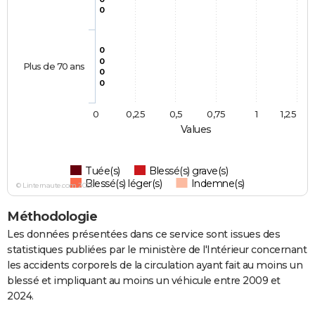
0
0
0
Plus de 70 ans
0
0
0
0,25
0,5
0,75
1
1,25
Values
Tuée(s)
Blessé(s) grave(s)
Blessé(s) léger(s)
Indemne(s)
© Linternaute.com 2026
Méthodologie
Les données présentées dans ce service sont issues des
statistiques publiées par le ministère de l'Intérieur concernant
les accidents corporels de la circulation ayant fait au moins un
blessé et impliquant au moins un véhicule entre 2009 et
2024.