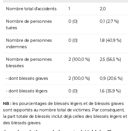
Nombre total d'accidents
1
2,0
Nombre de personnes
0 (0)
0,1 (2,7 %)
tuées
Nombre de personnes
0 (0)
1,8 (40,9 %)
indemnes
Nombre de personnes
2 (100,0 %)
2,5 (56,5 %)
blessées
- dont blessés graves
2 (100,0 %)
0,9 (20,6 %)
- dont blessés légers
0 (0)
1,6 (35,9 %)
NB :
les pourcentages de blessés légers et de blessés graves
sont rapportés au nombre total de victimes. Par conséquent,
la part totale de blessés inclut déjà celles des blessés légers et
des blessés graves.