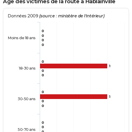
Age des victimes de la route à Hablainville
Données 2009
(source : ministère de l'Intérieur)
0
0
Moins de 18 ans
0
0
0
1
18-30 ans
0
0
0
1
30-50 ans
0
0
0
0
50-70 ans
0