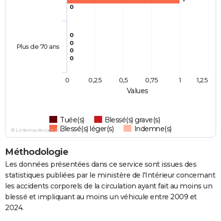
0
0
0
Plus de 70 ans
0
0
0
0,25
0,5
0,75
1
1,25
Values
Tuée(s)
Blessé(s) grave(s)
Blessé(s) léger(s)
Indemne(s)
© Linternaute.com 2026
Méthodologie
Les données présentées dans ce service sont issues des
statistiques publiées par le ministère de l'Intérieur concernant
les accidents corporels de la circulation ayant fait au moins un
blessé et impliquant au moins un véhicule entre 2009 et
2024.