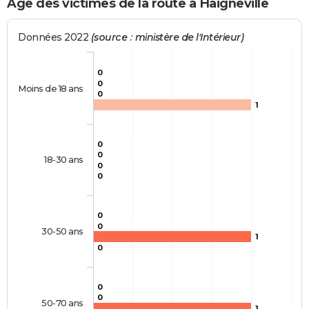
Age des victimes de la route à Haigneville
Données 2022
(source : ministère de l'Intérieur)
0
0
Moins de 18 ans
0
1
0
0
18-30 ans
0
0
0
0
30-50 ans
1
0
0
0
50-70 ans
1