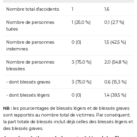
Nombre total d'accidents
1
1,6
Nombre de personnes
1 (25,0 %)
0,1 (2,7 %)
tuées
Nombre de personnes
0 (0)
1,5 (42,5 %)
indemnes
Nombre de personnes
3 (75,0 %)
2,0 (54,8 %)
blessées
- dont blessés graves
3 (75,0 %)
0,6 (15,3 %)
- dont blessés légers
0 (0)
1,4 (39,5 %)
NB :
les pourcentages de blessés légers et de blessés graves
sont rapportés au nombre total de victimes. Par conséquent,
la part totale de blessés inclut déjà celles des blessés légers et
des blessés graves.