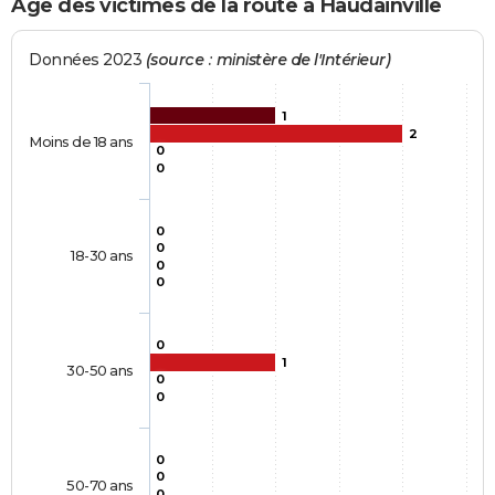
Age des victimes de la route à Haudainville
Données 2023
(source : ministère de l'Intérieur)
1
2
Moins de 18 ans
0
0
0
0
18-30 ans
0
0
0
1
30-50 ans
0
0
0
0
50-70 ans
0