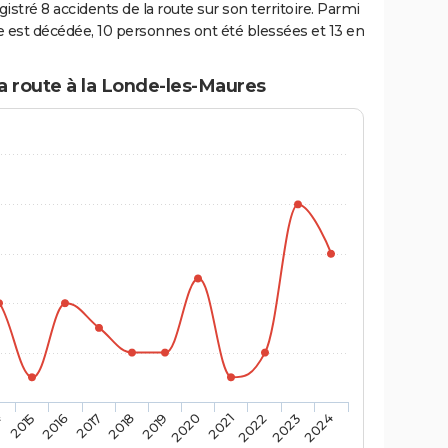
stré 8 accidents de la route sur son territoire. Parmi
 est décédée, 10 personnes ont été blessées et 13 en
la route à la Londe-les-Maures
4
2015
2016
2017
2018
2019
2020
2021
2022
2023
2024