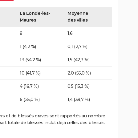
La Londe-les-
Moyenne
Maures
des villes
8
1,6
1 (4,2 %)
0,1 (2,7 %)
13 (54,2 %)
1,5 (42,3 %)
10 (41,7 %)
2,0 (55,0 %)
4 (16,7 %)
0,5 (15,3 %)
6 (25,0 %)
1,4 (39,7 %)
ers et de blessés graves sont rapportés au nombre
art totale de blessés inclut déjà celles des blessés