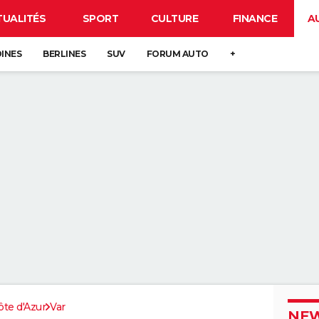
TUALITÉS
SPORT
CULTURE
FINANCE
A
DINES
BERLINES
SUV
FORUM AUTO
+
te d'Azur
Var
NEW