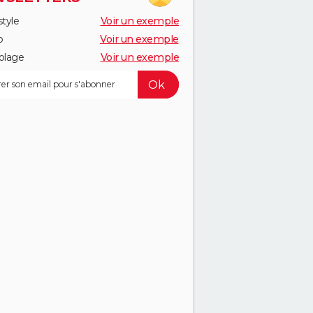
style
Voir un exemple
o
Voir un exemple
olage
Voir un exemple