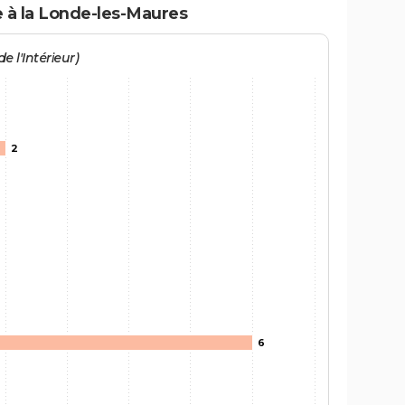
e à la Londe-les-Maures
e l'Intérieur)
2
6