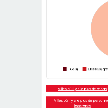
Tué(s)
Blessé(s) gra
Villes où il y a le plus de morts
Villes où il y a le plus de personn
indemnes