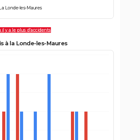
La Londe-les-Maures
 il y a le plus d'accidents
s à la Londe-les-Maures