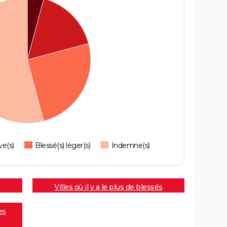
ve(s)
Blessé(s) léger(s)
Indemne(s)
Villes où il y a le plus de blessés
es