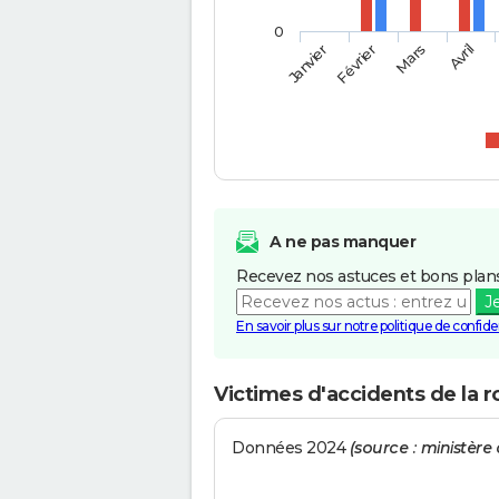
0
Février
Mars
Janvier
Avril
A ne pas manquer
Recevez nos astuces et bons plans
J
En savoir plus sur notre politique de confiden
Victimes d'accidents de la 
Données 2024
(source : ministère d