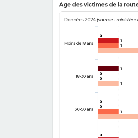
Age des victimes de la rout
Données 2024
(source : ministère d
0
1
Moins de 18 ans
1
1
0
18-30 ans
0
1
0
0
30-50 ans
1
0