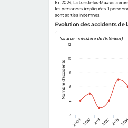
En 2024, La Londe-les-Maures a enregi
les personnes impliquées, 1 personne
sont sorties indemnes.
Evolution des accidents de 
(source : ministère de l'Intérieur)
12
10
Nombre d'accidents
8
6
4
2
2009
2010
2011
2012
2013
201