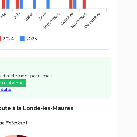
Mai
Août
Novembre
Juin
Septembre
Décembre
Juillet
Octobre
2024
2023
 directement par e-mail.
e m'abonne
tialité
route à la Londe-les-Maures
e l'Intérieur)