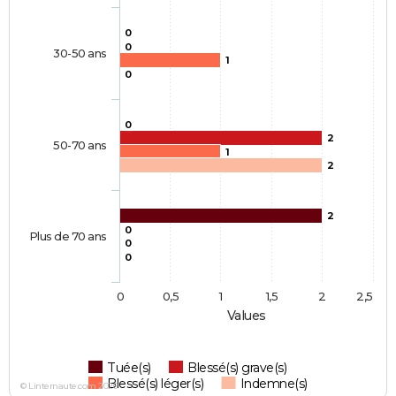
0
0
30-50 ans
1
0
0
2
50-70 ans
1
2
2
0
Plus de 70 ans
0
0
0
0,5
1
1,5
2
2,5
Values
Tuée(s)
Blessé(s) grave(s)
Blessé(s) léger(s)
Indemne(s)
© Linternaute.com 2026