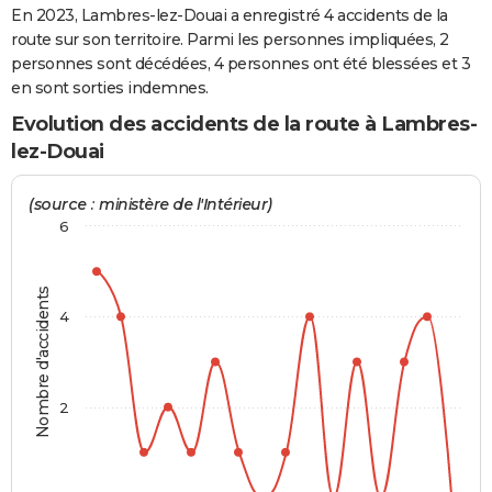
En 2023, Lambres-lez-Douai a enregistré 4 accidents de la
City break
Voyage de noces
Climat
Destinations
Voyage nature
Forum
+
PHOTO
route sur son territoire. Parmi les personnes impliquées, 2
personnes sont décédées, 4 personnes ont été blessées et 3
GUIDES D'ACHAT
en sont sorties indemnes.
BONS PLANS
Evolution des accidents de la route à Lambres-
lez-Douai
CARTE DE VOEUX
Carte Bonne année
Carte Pâques
Carte de Noël
Carte Saint-Valentin
Carte d'anniversaire
(source : ministère de l'Intérieur)
DICTIONNAIRE
6
Biographies
Expressions
Dictionnaire
Citations
Proverbes
PROGRAMME TV
COPAINS D'AVANT
Nombre d'accidents
4
Se connecter
Collèges
Universités
Service militaire
S'inscrire
Lycées
Primaires
Entreprises
Avis de recherche
AVIS DE DÉCÈS
FORUM
2
Lifestyle
Sport
Television
Cinema
Bricolage
Culture
Auto
Voyage