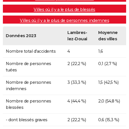
Villes où il y a le plus de blessés
Villes où il y a le plus de personnes indemnes
Lambres-
Moyenne
Données 2023
lez-Douai
des villes
Nombre total d'accidents
4
1,6
Nombre de personnes
2 (22,2 %)
0,1 (2,7 %)
tuées
Nombre de personnes
3 (33,3 %)
1,5 (42,5 %)
indemnes
Nombre de personnes
4 (44,4 %)
2,0 (54,8 %)
blessées
- dont blessés graves
2 (22,2 %)
0,6 (15,3 %)