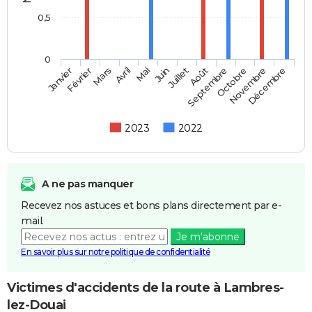
0,5
0
Février
Mai
Août
Novembre
Mars
Juin
Septembre
Décembre
Janvier
Avril
Juillet
Octobre
2023
2022
A ne pas manquer
Recevez nos astuces et bons plans directement par e-
mail.
Je m'abonne
En savoir plus sur notre politique de confidentialité
Victimes d'accidents de la route à Lambres-
lez-Douai