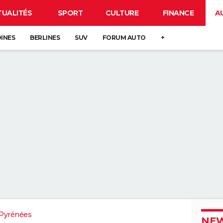
TUALITÉS
SPORT
CULTURE
FINANCE
A
DINES
BERLINES
SUV
FORUM AUTO
+
Pyrénées
NEW