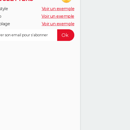
style
Voir un exemple
o
Voir un exemple
olage
Voir un exemple