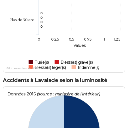
0
0
Plus de 70 ans
0
0
0
0,25
0,5
0,75
1
1,25
Values
Tuée(s)
Blessé(s) grave(s)
Blessé(s) léger(s)
Indemne(s)
© Linternaute.com 2026
Accidents à Lavalade selon la luminosité
Données 2016
(source : ministère de l'Intérieur)