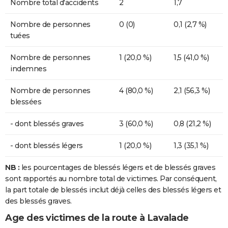
Nombre total d'accidents
2
1,7
Nombre de personnes
0 (0)
0,1 (2,7 %)
tuées
Nombre de personnes
1 (20,0 %)
1,5 (41,0 %)
indemnes
Nombre de personnes
4 (80,0 %)
2,1 (56,3 %)
blessées
- dont blessés graves
3 (60,0 %)
0,8 (21,2 %)
- dont blessés légers
1 (20,0 %)
1,3 (35,1 %)
NB :
les pourcentages de blessés légers et de blessés graves
sont rapportés au nombre total de victimes. Par conséquent,
la part totale de blessés inclut déjà celles des blessés légers et
des blessés graves.
Age des victimes de la route à Lavalade