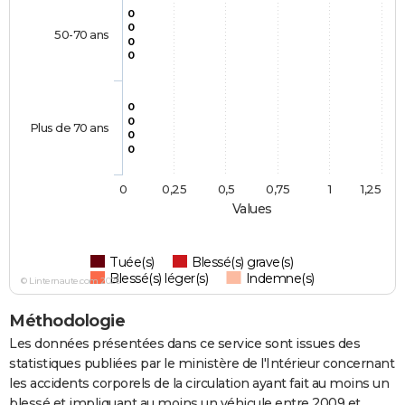
0
0
50-70 ans
0
0
0
0
Plus de 70 ans
0
0
0
0,25
0,5
0,75
1
1,25
Values
Tuée(s)
Blessé(s) grave(s)
Blessé(s) léger(s)
Indemne(s)
© Linternaute.com 2026
Méthodologie
Les données présentées dans ce service sont issues des
statistiques publiées par le ministère de l'Intérieur concernant
les accidents corporels de la circulation ayant fait au moins un
blessé et impliquant au moins un véhicule entre 2009 et