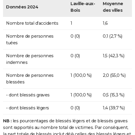
Laville-aux-
Moyenne
Données 2024
Bois
des villes
Nombre total d'accidents
1
1,6
Nombre de personnes
0 (0)
0,1 (2,7 %)
tuées
Nombre de personnes
0 (0)
1,5 (42,3 %)
indemnes
Nombre de personnes
1 (100,0 %)
2,0 (55,0 %)
blessées
- dont blessés graves
1 (100,0 %)
0,5 (15,3 %)
- dont blessés légers
0 (0)
1,4 (39,7 %)
NB :
les pourcentages de blessés légers et de blessés graves
sont rapportés au nombre total de victimes. Par conséquent,
la part totale de blessés inclut déjà celles des blessés légers et