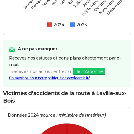
Février
Mai
Août
Novembre
Mars
Juin
Septembre
Décembre
Janvier
Avril
Juillet
Octobre
2024
2023
A ne pas manquer
Recevez nos astuces et bons plans directement par e-
mail.
Je m'abonne
En savoir plus sur notre politique de confidentialité
Victimes d'accidents de la route à Laville-aux-
Bois
Données 2024
(source : ministère de l'Intérieur)