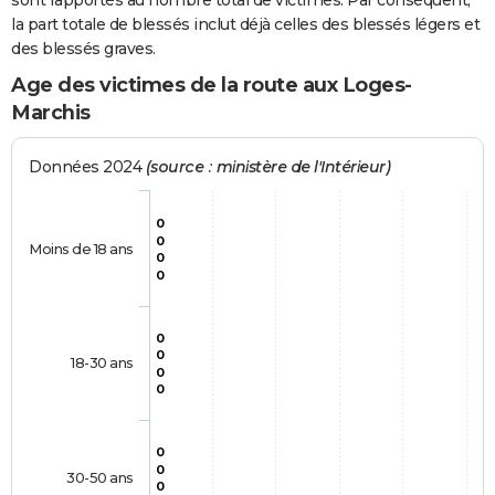
sont rapportés au nombre total de victimes. Par conséquent,
la part totale de blessés inclut déjà celles des blessés légers et
des blessés graves.
Age des victimes de la route aux Loges-
Marchis
Données 2024
(source : ministère de l'Intérieur)
0
0
Moins de 18 ans
0
0
0
0
18-30 ans
0
0
0
0
30-50 ans
0