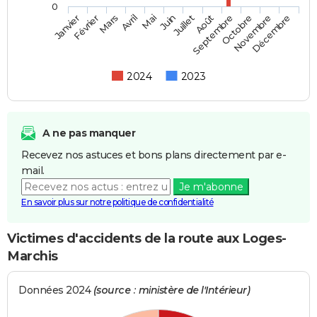
0
Février
Mai
Août
Novembre
Mars
Juin
Septembre
Décembre
Janvier
Avril
Juillet
Octobre
2024
2023
A ne pas manquer
Recevez nos astuces et bons plans directement par e-
mail.
Je m'abonne
En savoir plus sur notre politique de confidentialité
Victimes d'accidents de la route aux Loges-
Marchis
Données 2024
(source : ministère de l'Intérieur)