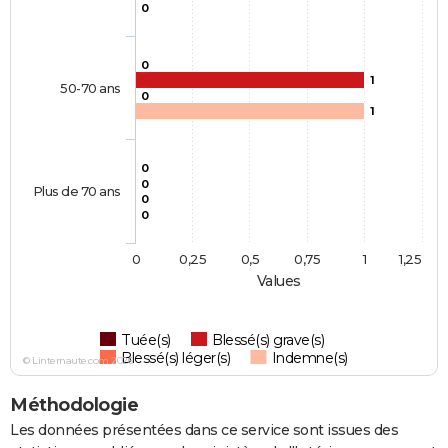
0
0
1
50-70 ans
0
1
0
0
Plus de 70 ans
0
0
0
0,25
0,5
0,75
1
1,25
Values
Tuée(s)
Blessé(s) grave(s)
Blessé(s) léger(s)
Indemne(s)
© Linternaute.com 2026
Méthodologie
Les données présentées dans ce service sont issues des