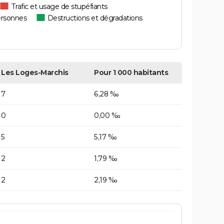
Trafic et usage de stupéfiants
ersonnes
Destructions et dégradations
Les Loges-Marchis
Pour 1 000 habitants
7
6,28 ‰
0
0,00 ‰
5
5,17 ‰
2
1,79 ‰
2
2,19 ‰