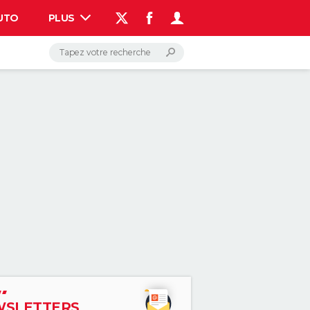
UTO
PLUS
AUTO
HIGH-TECH
BRICOLAGE
WEEK-END
LIFESTYLE
SANTE
VOYAGE
PHOTO
GUIDES D'ACHAT
BONS PLANS
CARTE DE VOEUX
DICTIONNAIRE
PROGRAMME TV
COPAINS D'AVANT
AVIS DE DÉCÈS
FORUM
Connexion
S'inscrire
Rechercher
SLETTERS