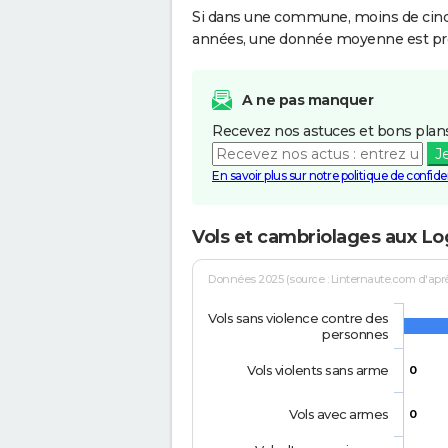
Si dans une commune, moins de cinq f
années, une donnée moyenne est pro
A ne pas manquer
Recevez nos astuces et bons plans
J
En savoir plus sur notre politique de confiden
Vols et cambriolages aux L
Données 2025 (source : Linternaute.com d'après 
Vols sans violence contre des
personnes
Vols violents sans arme
0
Vols avec armes
0