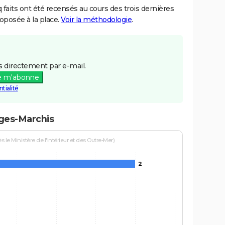
aits ont été recensés au cours des trois dernières
posée à la place.
Voir la méthodologie
.
 directement par e-mail.
e m'abonne
tialité
oges-Marchis
le Ministère de l'Intérieur et des Outre-Mer)
2