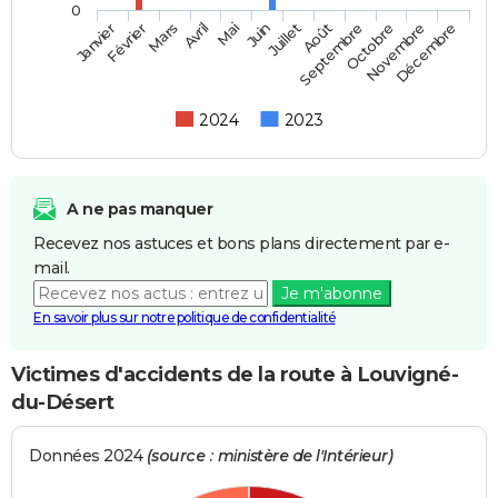
0
Février
Mai
Août
Novembre
Mars
Juin
Septembre
Décembre
Janvier
Avril
Juillet
Octobre
2024
2023
A ne pas manquer
Recevez nos astuces et bons plans directement par e-
mail.
Je m'abonne
En savoir plus sur notre politique de confidentialité
Victimes d'accidents de la route à Louvigné-
du-Désert
Données 2024
(source : ministère de l'Intérieur)