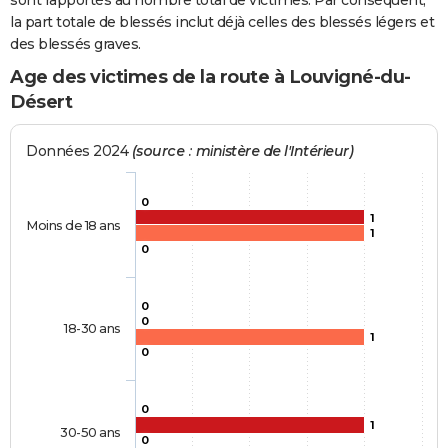
sont rapportés au nombre total de victimes. Par conséquent,
la part totale de blessés inclut déjà celles des blessés légers et
des blessés graves.
Age des victimes de la route à Louvigné-du-
Désert
Données 2024
(source : ministère de l'Intérieur)
0
1
Moins de 18 ans
1
0
0
0
18-30 ans
1
0
0
1
30-50 ans
0