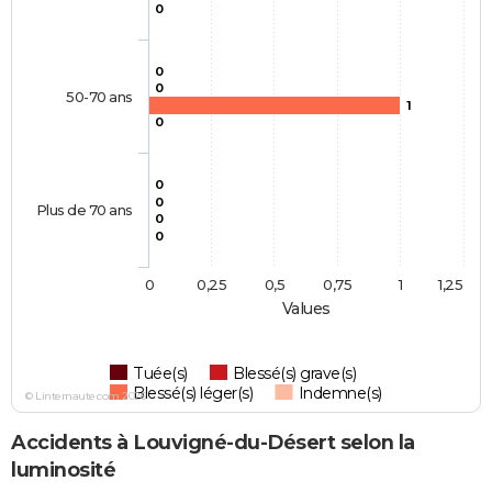
0
0
0
50-70 ans
1
0
0
0
Plus de 70 ans
0
0
0
0,25
0,5
0,75
1
1,25
Values
Tuée(s)
Blessé(s) grave(s)
Blessé(s) léger(s)
Indemne(s)
© Linternaute.com 2026
Accidents à Louvigné-du-Désert selon la
luminosité